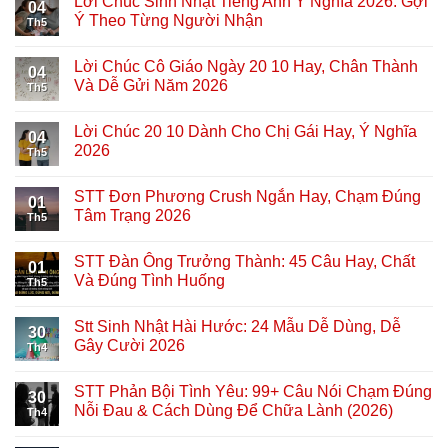
Lời Chúc Sinh Nhật Tiếng Anh Ý Nghĩa 2026: Gợi
04
Ý Theo Từng Người Nhận
Th5
Lời Chúc Cô Giáo Ngày 20 10 Hay, Chân Thành
04
Và Dễ Gửi Năm 2026
Th5
Lời Chúc 20 10 Dành Cho Chị Gái Hay, Ý Nghĩa
04
2026
Th5
STT Đơn Phương Crush Ngắn Hay, Chạm Đúng
01
Tâm Trạng 2026
Th5
STT Đàn Ông Trưởng Thành: 45 Câu Hay, Chất
01
Và Đúng Tình Huống
Th5
Stt Sinh Nhật Hài Hước: 24 Mẫu Dễ Dùng, Dễ
30
Gây Cười 2026
Th4
STT Phản Bội Tình Yêu: 99+ Câu Nói Chạm Đúng
30
Nỗi Đau & Cách Dùng Để Chữa Lành (2026)
Th4