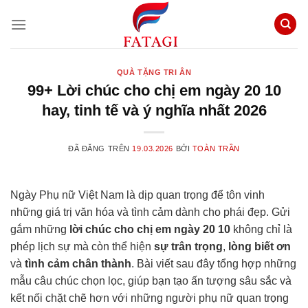
Chuyển
đến
nội
dung
QUÀ TẶNG TRI ÂN
99+ Lời chúc cho chị em ngày 20 10
hay, tinh tế và ý nghĩa nhất 2026
ĐÃ ĐĂNG TRÊN
19.03.2026
BỞI
TOÀN TRẦN
Ngày Phụ nữ Việt Nam là dịp quan trọng để tôn vinh
những giá trị văn hóa và tình cảm dành cho phái đẹp. Gửi
gắm những
lời chúc cho chị em ngày 20 10
không chỉ là
phép lịch sự mà còn thể hiện
sự trân trọng
,
lòng biết ơn
và
tình cảm chân thành
. Bài viết sau đây tổng hợp những
mẫu câu chúc chọn lọc, giúp bạn tạo ấn tượng sâu sắc và
kết nối chặt chẽ hơn với những người phụ nữ quan trọng