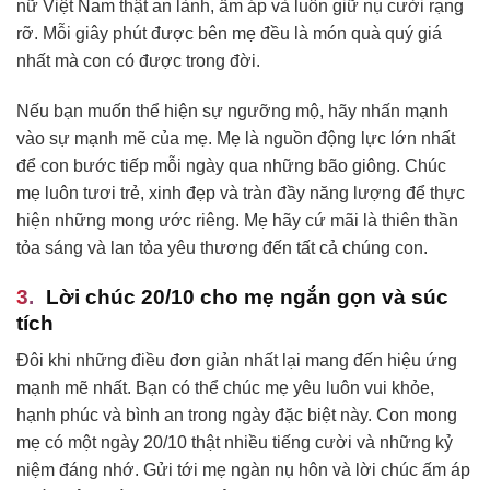
nữ Việt Nam thật an lành, ấm áp và luôn giữ nụ cười rạng
rỡ. Mỗi giây phút được bên mẹ đều là món quà quý giá
nhất mà con có được trong đời.
Nếu bạn muốn thể hiện sự ngưỡng mộ, hãy nhấn mạnh
vào sự mạnh mẽ của mẹ. Mẹ là nguồn động lực lớn nhất
để con bước tiếp mỗi ngày qua những bão giông. Chúc
mẹ luôn tươi trẻ, xinh đẹp và tràn đầy năng lượng để thực
hiện những mong ước riêng. Mẹ hãy cứ mãi là thiên thần
tỏa sáng và lan tỏa yêu thương đến tất cả chúng con.
Lời chúc 20/10 cho mẹ ngắn gọn và súc
tích
Đôi khi những điều đơn giản nhất lại mang đến hiệu ứng
mạnh mẽ nhất. Bạn có thể chúc mẹ yêu luôn vui khỏe,
hạnh phúc và bình an trong ngày đặc biệt này. Con mong
mẹ có một ngày 20/10 thật nhiều tiếng cười và những kỷ
niệm đáng nhớ. Gửi tới mẹ ngàn nụ hôn và lời chúc ấm áp