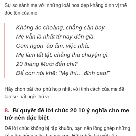
Sự so sánh mẹ với những loài hoa đẹp khẳng định vị thế
độc tôn của mẹ.
Không áo choàng, chẳng cần bay,
Mẹ vẫn là nhất từ nay đến già.
Cơm ngon, áo ấm, việc nhà,
Mẹ làm tất tật, chẳng tha chuyện gì.
20 tháng Mười đến chi?
Để con nói khẽ: “Mẹ thì… đỉnh cao!”
Hãy chọn bài thơ phù hợp nhất với tính cách của mẹ để
tạo sự bất ngờ thú vị.
Bí quyết để lời chúc 20 10 ý nghĩa cho mẹ
trở nên đặc biệt
Để lời chúc không bị rập khuôn, bạn nên lồng ghép những
kỷ niệm riêng giữa hai mẹ con. Hãy nhắc lại một câu