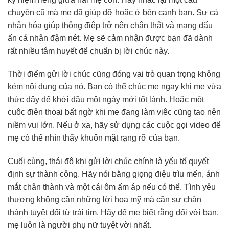
chuyện cũ mà mẹ đã giúp đỡ hoặc ở bên cạnh bạn. Sự cá
nhân hóa giúp thông điệp trở nên chân thật và mang dấu
ấn cá nhân đậm nét. Mẹ sẽ cảm nhận được bạn đã dành
rất nhiều tâm huyết để chuẩn bị lời chúc này.
Thời điểm gửi lời chúc cũng đóng vai trò quan trọng không
kém nội dung của nó. Bạn có thể chúc mẹ ngay khi mẹ vừa
thức dậy để khởi đầu một ngày mới tốt lành. Hoặc một
cuộc điện thoại bất ngờ khi mẹ đang làm việc cũng tạo nên
niềm vui lớn. Nếu ở xa, hãy sử dụng các cuộc gọi video để
mẹ có thể nhìn thấy khuôn mặt rạng rỡ của bạn.
Cuối cùng, thái độ khi gửi lời chúc chính là yếu tố quyết
định sự thành công. Hãy nói bằng giọng điệu trìu mến, ánh
mắt chân thành và một cái ôm ấm áp nếu có thể. Tình yêu
thương không cần những lời hoa mỹ mà cần sự chân
thành tuyệt đối từ trái tim. Hãy để mẹ biết rằng đối với bạn,
mẹ luôn là người phụ nữ tuyệt vời nhất.