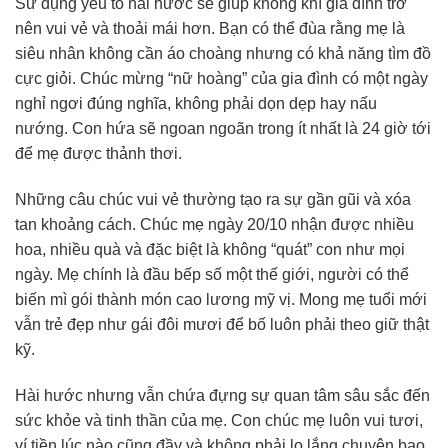
Sử dụng yếu tố hài hước sẽ giúp không khí gia đình trở
nên vui vẻ và thoải mái hơn. Bạn có thể đùa rằng mẹ là
siêu nhân không cần áo choàng nhưng có khả năng tìm đồ
cực giỏi. Chúc mừng “nữ hoàng” của gia đình có một ngày
nghỉ ngơi đúng nghĩa, không phải dọn dẹp hay nấu
nướng. Con hứa sẽ ngoan ngoãn trong ít nhất là 24 giờ tới
để mẹ được thảnh thơi.
Những câu chúc vui vẻ thường tạo ra sự gần gũi và xóa
tan khoảng cách. Chúc mẹ ngày 20/10 nhận được nhiều
hoa, nhiều quà và đặc biệt là không “quát” con như mọi
ngày. Mẹ chính là đầu bếp số một thế giới, người có thể
biến mì gói thành món cao lương mỹ vị. Mong mẹ tuổi mới
vẫn trẻ đẹp như gái đôi mươi để bố luôn phải theo giữ thật
kỹ.
Hài hước nhưng vẫn chứa đựng sự quan tâm sâu sắc đến
sức khỏe và tinh thần của mẹ. Con chúc mẹ luôn vui tươi,
ví tiền lúc nào cũng đầy và không phải lo lắng chuyện bao