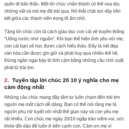
quên đi bản thân. Một lời chúc chân thành có thể xoa dịu
những vất vả mà mẹ đã trải qua. Nó thắt chặt sợi dây liên
kết giữa các thành viên trong tổ ấm nhỏ.
Tặng lời chúc còn là cách giáo dục con cái về truyền thống
“Uống nước nhớ nguồn”. Khi bạn thể hiện tình yêu với mẹ,
con cái bạn sẽ học được cách hiếu thảo. Đây là nét đẹp
văn hóa cần được gìn giữ và phát huy qua nhiều thế hệ.
Đừng ngần ngại bày tỏ tình cảm bằng những câu chữ xuất
phát từ trái tim.
Tuyển tập lời chúc 20 10 ý nghĩa cho mẹ
cảm động nhất
Những câu chúc mang đầy tâm tư luôn chạm đến trái tim
người mẹ một cách dễ dàng. Bạn có thể nói rằng mẹ là
người phụ nữ tuyệt vời nhất thế gian này và con yêu mẹ
rất nhiều. Con chúc mẹ ngày 20/10 ngập tràn niềm vui, sức
khỏe dồi dào để luôn ở bên cạnh con. Cảm ơn mẹ vì