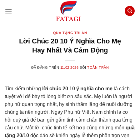
Chuyển
đến
nội
dung
QUÀ TẶNG TRI ÂN
Lời Chúc 20 10 Ý Nghĩa Cho Mẹ
Hay Nhất Và Cảm Động
ĐÃ ĐĂNG TRÊN
11.02.2026
BỞI
TOÀN TRẦN
Tìm kiếm những
lời chúc 20 10 ý nghĩa cho mẹ
là cách
tuyệt vời để bày tỏ lòng biết ơn sâu sắc. Mẹ luôn là người
phụ nữ quan trọng nhất, hy sinh thầm lặng để nuôi dưỡng
chúng ta nên người. Ngày Phụ nữ Việt Nam chính là cơ
hội quý giá để bạn gửi gắm tình cảm chân thành qua từng
câu chữ. Một lời chúc tinh tế kết hợp cùng những món
quà
tặng 20/10
độc đáo sẽ khiến ngày lễ thêm phần trọn vẹn.