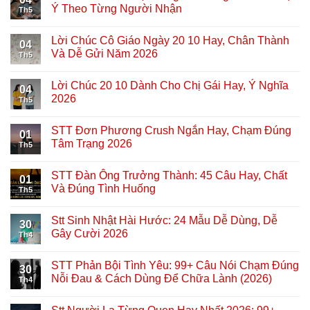
Ý Theo Từng Người Nhận
Th5
Lời Chúc Cô Giáo Ngày 20 10 Hay, Chân Thành
04
Và Dễ Gửi Năm 2026
Th5
Lời Chúc 20 10 Dành Cho Chị Gái Hay, Ý Nghĩa
04
2026
Th5
STT Đơn Phương Crush Ngắn Hay, Chạm Đúng
01
Tâm Trạng 2026
Th5
STT Đàn Ông Trưởng Thành: 45 Câu Hay, Chất
01
Và Đúng Tình Huống
Th5
Stt Sinh Nhật Hài Hước: 24 Mẫu Dễ Dùng, Dễ
30
Gây Cười 2026
Th4
STT Phản Bội Tình Yêu: 99+ Câu Nói Chạm Đúng
30
Nỗi Đau & Cách Dùng Để Chữa Lành (2026)
Th4