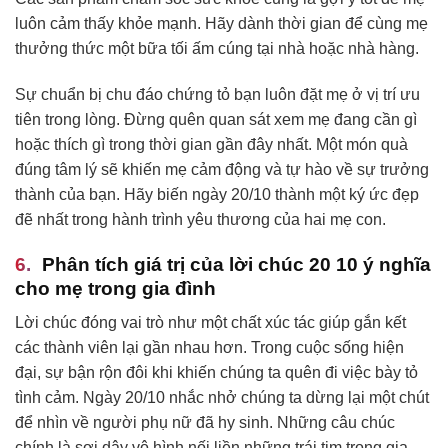
luôn cảm thấy khỏe mạnh. Hãy dành thời gian để cùng mẹ
thưởng thức một bữa tối ấm cúng tại nhà hoặc nhà hàng.
Sự chuẩn bị chu đáo chứng tỏ bạn luôn đặt mẹ ở vị trí ưu
tiên trong lòng. Đừng quên quan sát xem mẹ đang cần gì
hoặc thích gì trong thời gian gần đây nhất. Một món quà
đúng tâm lý sẽ khiến mẹ cảm động và tự hào về sự trưởng
thành của bạn. Hãy biến ngày 20/10 thành một ký ức đẹp
đẽ nhất trong hành trình yêu thương của hai mẹ con.
Phân tích giá trị của lời chúc 20 10 ý nghĩa
cho mẹ trong gia đình
Lời chúc đóng vai trò như một chất xúc tác giúp gắn kết
các thành viên lại gần nhau hơn. Trong cuộc sống hiện
đại, sự bận rộn đôi khi khiến chúng ta quên đi việc bày tỏ
tình cảm. Ngày 20/10 nhắc nhở chúng ta dừng lại một chút
để nhìn về người phụ nữ đã hy sinh. Những câu chúc
chính là sợi dây vô hình nối liền những trái tim trong gia