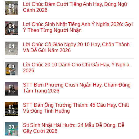
Lời Chúc Đám Cưới Tiếng Anh Hay, Đúng Ngữ
05
Cảnh 2026
Th5
Lời Chúc Sinh Nhật Tiếng Anh Ý Nghĩa 2026: Gợi
04
Ý Theo Từng Người Nhận
Th5
Lời Chúc Cô Giáo Ngày 20 10 Hay, Chân Thành
04
Và Dễ Gửi Năm 2026
Th5
Lời Chúc 20 10 Dành Cho Chị Gái Hay, Ý Nghĩa
04
2026
Th5
STT Đơn Phương Crush Ngắn Hay, Chạm Đúng
01
Tâm Trạng 2026
Th5
STT Đàn Ông Trưởng Thành: 45 Câu Hay, Chất
01
Và Đúng Tình Huống
Th5
Stt Sinh Nhật Hài Hước: 24 Mẫu Dễ Dùng, Dễ
30
Gây Cười 2026
Th4