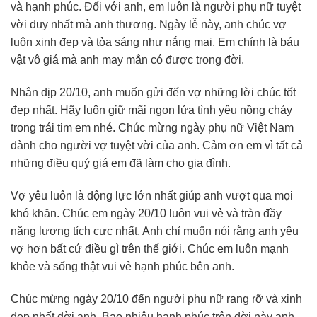
và hạnh phúc. Đối với anh, em luôn là người phụ nữ tuyệt
vời duy nhất mà anh thương. Ngày lễ này, anh chúc vợ
luôn xinh đẹp và tỏa sáng như nắng mai. Em chính là báu
vật vô giá mà anh may mắn có được trong đời.
Nhân dịp 20/10, anh muốn gửi đến vợ những lời chúc tốt
đẹp nhất. Hãy luôn giữ mãi ngọn lửa tình yêu nồng cháy
trong trái tim em nhé. Chúc mừng ngày phụ nữ Việt Nam
dành cho người vợ tuyệt vời của anh. Cảm ơn em vì tất cả
những điều quý giá em đã làm cho gia đình.
Vợ yêu luôn là động lực lớn nhất giúp anh vượt qua mọi
khó khăn. Chúc em ngày 20/10 luôn vui vẻ và tràn đầy
năng lượng tích cực nhất. Anh chỉ muốn nói rằng anh yêu
vợ hơn bất cứ điều gì trên thế giới. Chúc em luôn mạnh
khỏe và sống thật vui vẻ hạnh phúc bên anh.
Chúc mừng ngày 20/10 đến người phụ nữ rạng rỡ và xinh
đẹp nhất đời anh. Bao nhiêu hạnh phúc trên đời này anh