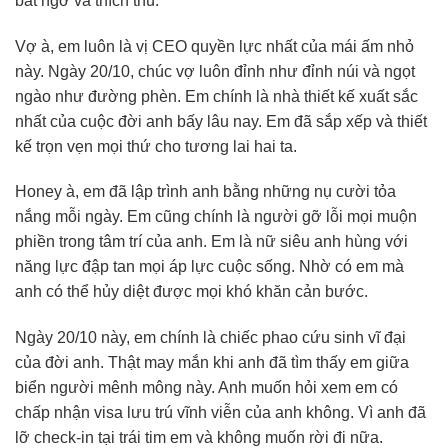
bất ngờ và thích thú.
Vợ à, em luôn là vị CEO quyền lực nhất của mái ấm nhỏ
này. Ngày 20/10, chúc vợ luôn đỉnh như đỉnh núi và ngọt
ngào như đường phèn. Em chính là nhà thiết kế xuất sắc
nhất của cuộc đời anh bấy lâu nay. Em đã sắp xếp và thiết
kế trọn vẹn mọi thứ cho tương lai hai ta.
Honey à, em đã lập trình anh bằng những nụ cười tỏa
nắng mỗi ngày. Em cũng chính là người gỡ lỗi mọi muộn
phiền trong tâm trí của anh. Em là nữ siêu anh hùng với
năng lực đập tan mọi áp lực cuộc sống. Nhờ có em mà
anh có thể hủy diệt được mọi khó khăn cản bước.
Ngày 20/10 này, em chính là chiếc phao cứu sinh vĩ đại
của đời anh. Thật may mắn khi anh đã tìm thấy em giữa
biển người mênh mông này. Anh muốn hỏi xem em có
chấp nhận visa lưu trú vĩnh viễn của anh không. Vì anh đã
lỡ check-in tại trái tim em và không muốn rời đi nữa.