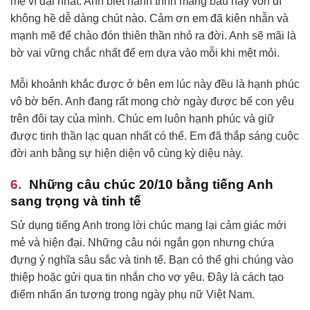
mẹ vĩ đại nhất. Anh biết hành trình mang bầu này vốn dĩ
không hề dễ dàng chút nào. Cảm ơn em đã kiên nhẫn và
mạnh mẽ để chào đón thiên thần nhỏ ra đời. Anh sẽ mãi là
bờ vai vững chắc nhất để em dựa vào mỗi khi mệt mỏi.
Mỗi khoảnh khắc được ở bên em lúc này đều là hạnh phúc
vô bờ bến. Anh đang rất mong chờ ngày được bế con yêu
trên đôi tay của mình. Chúc em luôn hạnh phúc và giữ
được tinh thần lạc quan nhất có thể. Em đã thắp sáng cuộc
đời anh bằng sự hiện diện vô cùng kỳ diệu này.
Những câu chúc 20/10 bằng tiếng Anh
sang trọng và tinh tế
Sử dụng tiếng Anh trong lời chúc mang lại cảm giác mới
mẻ và hiện đại. Những câu nói ngắn gọn nhưng chứa
đựng ý nghĩa sâu sắc và tinh tế. Bạn có thể ghi chúng vào
thiệp hoặc gửi qua tin nhắn cho vợ yêu. Đây là cách tạo
điểm nhấn ấn tượng trong ngày phụ nữ Việt Nam.