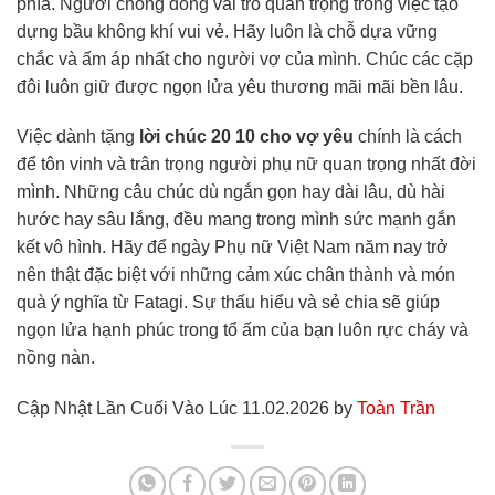
phía. Người chồng đóng vai trò quan trọng trong việc tạo
dựng bầu không khí vui vẻ. Hãy luôn là chỗ dựa vững
chắc và ấm áp nhất cho người vợ của mình. Chúc các cặp
đôi luôn giữ được ngọn lửa yêu thương mãi mãi bền lâu.
Việc dành tặng
lời chúc 20 10 cho vợ yêu
chính là cách
để tôn vinh và trân trọng người phụ nữ quan trọng nhất đời
mình. Những câu chúc dù ngắn gọn hay dài lâu, dù hài
hước hay sâu lắng, đều mang trong mình sức mạnh gắn
kết vô hình. Hãy để ngày Phụ nữ Việt Nam năm nay trở
nên thật đặc biệt với những cảm xúc chân thành và món
quà ý nghĩa từ Fatagi. Sự thấu hiểu và sẻ chia sẽ giúp
ngọn lửa hạnh phúc trong tổ ấm của bạn luôn rực cháy và
nồng nàn.
Cập Nhật Lần Cuối Vào Lúc 11.02.2026 by
Toàn Trần