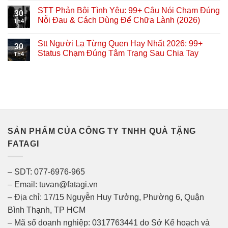
STT Phản Bội Tình Yêu: 99+ Câu Nói Chạm Đúng
30
Nỗi Đau & Cách Dùng Để Chữa Lành (2026)
Th4
Stt Người Lạ Từng Quen Hay Nhất 2026: 99+
30
Status Chạm Đúng Tâm Trạng Sau Chia Tay
Th4
SẢN PHẨM CỦA CÔNG TY TNHH QUÀ TẶNG
FATAGI
– SDT: 077-6976-965
– Email: tuvan@fatagi.vn
– Địa chỉ: 17/15 Nguyễn Huy Tưởng, Phường 6, Quận
Bình Thạnh, TP HCM
– Mã số doanh nghiệp: 0317763441 do Sở Kế hoạch và