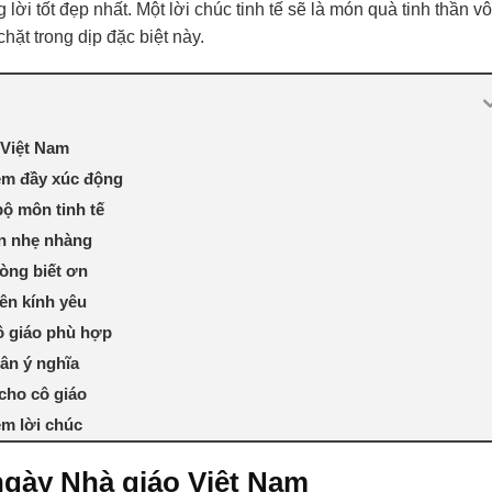
i tốt đẹp nhất. Một lời chúc tinh tế sẽ là món quà tinh thần vô
chặt trong dịp đặc biệt này.
 Việt Nam
iệm đầy xúc động
ộ môn tinh tế
on nhẹ nhàng
lòng biết ơn
iên kính yêu
ô giáo phù hợp
 ân ý nghĩa
 cho cô giáo
èm lời chúc
ngày Nhà giáo Việt Nam