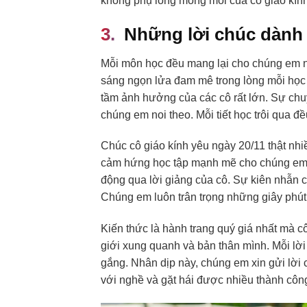
không phụ lòng mong mỏi của cô giáo kính
Những lời chúc dành 
Mỗi môn học đều mang lại cho chúng em nh
sáng ngọn lửa đam mê trong lòng mỗi học 
tầm ảnh hưởng của các cô rất lớn. Sự chu
chúng em noi theo. Mỗi tiết học trôi qua đ
Chúc cô giáo kính yêu ngày 20/11 thật nhi
cảm hứng học tập mạnh mẽ cho chúng em. 
động qua lời giảng của cô. Sự kiên nhẫn c
Chúng em luôn trân trọng những giây phú
Kiến thức là hành trang quý giá nhất mà c
giới xung quanh và bản thân mình. Mỗi lờ
gắng. Nhân dịp này, chúng em xin gửi lời 
với nghề và gặt hái được nhiều thành côn