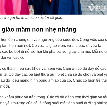
trò gửi lời tri ân sâu sắc tới cô giáo.
ô giáo mầm non nhẹ nhàng
 tiên đón chúng em vào ngưỡng cửa cuộc đời. Công việc của 
 tâm hồn non nớt. Cô vừa là giáo viên, vừa là bác sĩ, vừa là
 các bé bớt đi nỗi sợ hãi khi phải xa vòng tay cha mẹ. Mỗi nụ 
 đối với các cô.
 có thật nhiều sức khỏe và niềm vui. Cảm ơn cô đã dạy dỗ các
 tế. Cô dạy các bé biết thưa gửi, biết chia sẻ đồ chơi và biết y
ầu đời đều mang hình bóng ấm áp của cô. Chúc cô luôn trẻ tru
n đời.
g khâm phục và trân trọng. Các cô đã dành trọn thời gian và t
Tình yêu thương của cô là dòng suối mát lành nuôi dưỡng nhữn