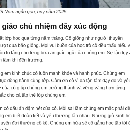
iệt Nam ngắn gọn, hay năm 2025
ô giáo chủ nhiệm đầy xúc động
 dắt lớp học qua từng năm tháng. Cô giống như người thuyền
 vượt qua bão giông. Mọi vui buồn của học trò cô đều thấu hiểu 
òn lo lắng cho từng bữa ăn giấc ngủ của chúng em. Sự tận tụy 
 tâm khi đến trường.
ng em kính chúc cô luôn mạnh khỏe và hạnh phúc. Chúng em
 tục đồng hành cùng lớp. Cảm ơn cô vì đã tận tâm dạy dỗ và yê
ạy của cô giúp chúng em trưởng thành và vững vàng hơn từng
hắc cho cả tập thể lớp chúng em.
n có dấu ấn đậm nét của cô. Mỗi sai lầm chúng em mắc phải đ
g em biết đoàn kết và yêu thương lẫn nhau. Những giờ sinh h
huyện đời thường cô kể. Chúng em hứa sẽ cố gắng học tập tốt 