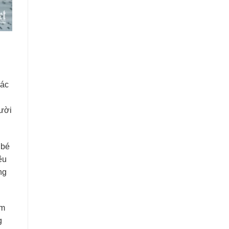
các
cười
 bé
êu
ng
âm
g