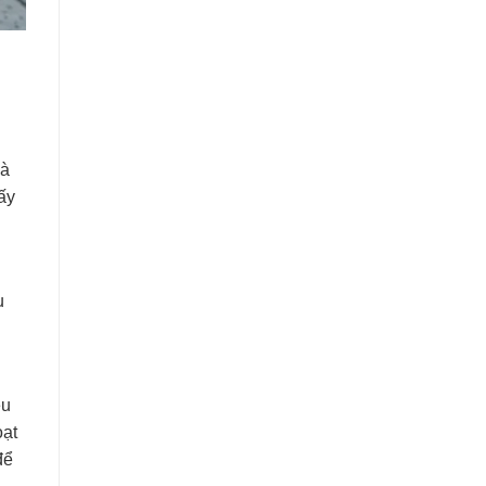
và
ấy
u
ều
oạt
để