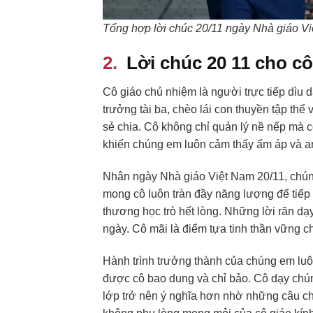
Tổng hợp lời chúc 20/11 ngày Nhà giáo V
Lời chúc 20 11 cho c
Cô giáo chủ nhiệm là người trực tiếp dìu
trưởng tài ba, chèo lái con thuyền tập thể
sẻ chia. Cô không chỉ quản lý nề nếp mà c
khiến chúng em luôn cảm thấy ấm áp và an
Nhân ngày Nhà giáo Việt Nam 20/11, chú
mong cô luôn tràn đầy năng lượng để tiếp
thương học trò hết lòng. Những lời răn d
ngày. Cô mãi là điểm tựa tinh thần vững c
Hành trình trưởng thành của chúng em luô
được cô bao dung và chỉ bảo. Cô dạy chún
lớp trở nên ý nghĩa hơn nhờ những câu c