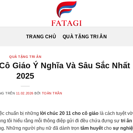
TRANG CHỦ
QUÀ TẶNG TRI ÂN
QUÀ TẶNG TRI ÂN
 Cô Giáo Ý Nghĩa Và Sâu Sắc Nhất
2025
NG TRÊN
11.02.2026
BỞI
TOÀN TRẦN
iệc chuẩn bị những
lời chúc 20 11 cho cô giáo
là cách tuyệt vờ
húng tôi hiểu rằng mỗi thông điệp gửi đi đều chứa đựng sự
tri ân
ặng. Những người phụ nữ đã dành trọn
tâm huyết
cho
sự nghi