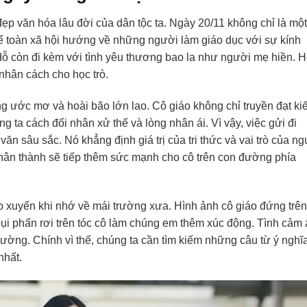
đẹp văn hóa lâu đời của dân tộc ta. Ngày 20/11 không chỉ là một
 để toàn xã hội hướng về những người làm giáo dục với sự kính
 dỗ còn đi kèm với tình yêu thương bao la như người mẹ hiền. 
 nhân cách cho học trò.
 ước mơ và hoài bão lớn lao. Cô giáo không chỉ truyền đạt ki
 ta cách đối nhân xử thế và lòng nhân ái. Vì vậy, việc gửi đi
 sâu sắc. Nó khẳng định giá trị của tri thức và vai trò của n
 chân thành sẽ tiếp thêm sức mạnh cho cô trên con đường phía
ao xuyến khi nhớ về mái trường xưa. Hình ảnh cô giáo đứng trên
ụi phấn rơi trên tóc cô làm chúng em thêm xúc động. Tình cảm 
thường. Chính vì thế, chúng ta cần tìm kiếm những câu từ ý nghĩ
nhất.