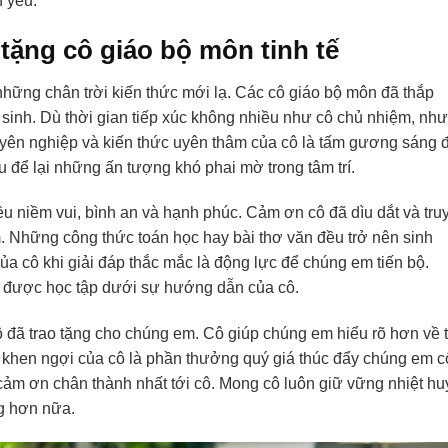
 yêu.
tặng cô giáo bộ môn tinh tế
ững chân trời kiến thức mới lạ. Các cô giáo bộ môn đã thắp
sinh. Dù thời gian tiếp xúc không nhiều như cô chủ nhiệm, nh
yên nghiệp và kiến thức uyên thâm của cô là tấm gương sáng 
ều để lại những ấn tượng khó phai mờ trong tâm trí.
ều niềm vui, bình an và hạnh phúc. Cảm ơn cô đã dìu dắt và tru
Những công thức toán học hay bài thơ văn đều trở nên sinh
ủa cô khi giải đáp thắc mắc là động lực để chúng em tiến bộ.
t được học tập dưới sự hướng dẫn của cô.
ô đã trao tặng cho chúng em. Cô giúp chúng em hiểu rõ hơn về 
i khen ngợi của cô là phần thưởng quý giá thúc đẩy chúng em c
cảm ơn chân thành nhất tới cô. Mong cô luôn giữ vững nhiệt hu
g hơn nữa.