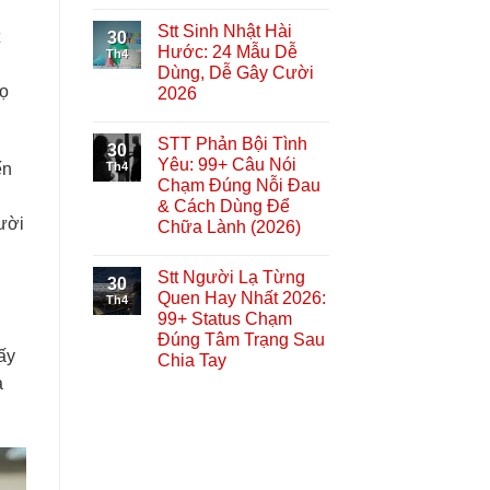
Stt Sinh Nhật Hài
30
Hước: 24 Mẫu Dễ
Th4
Dùng, Dễ Gây Cười
Họ
2026
STT Phản Bội Tình
30
Yêu: 99+ Câu Nói
Th4
ến
Chạm Đúng Nỗi Đau
& Cách Dùng Để
gười
Chữa Lành (2026)
Stt Người Lạ Từng
30
Quen Hay Nhất 2026:
Th4
99+ Status Chạm
Đúng Tâm Trạng Sau
ấy
Chia Tay
a