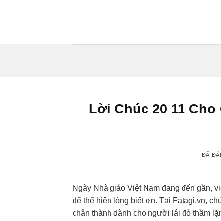
Chuyển
đến
nội
dung
Lời Chúc 20 11 Cho
ĐÃ ĐĂ
Ngày Nhà giáo Việt Nam đang đến gần, v
để thể hiện lòng biết ơn. Tại Fatagi.vn, c
chân thành dành cho người lái đò thầm l