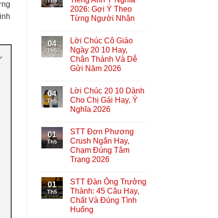
Th5
ững
2026: Gợi Ý Theo
inh
Từng Người Nhận
Lời Chúc Cô Giáo
04
Ngày 20 10 Hay,
Th5
Chân Thành Và Dễ
Gửi Năm 2026
Lời Chúc 20 10 Dành
04
Cho Chị Gái Hay, Ý
Th5
Nghĩa 2026
STT Đơn Phương
01
Crush Ngắn Hay,
Th5
Chạm Đúng Tâm
Trạng 2026
STT Đàn Ông Trưởng
01
Thành: 45 Câu Hay,
Th5
Chất Và Đúng Tình
Huống