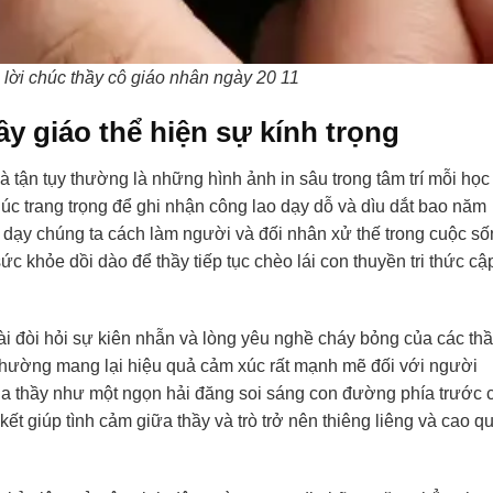
lời chúc thầy cô giáo nhân ngày 20 11
y giáo thể hiện sự kính trọng
 tận tụy thường là những hình ảnh in sâu trong tâm trí mỗi học
húc trang trọng để ghi nhận công lao dạy dỗ và dìu dắt bao năm
 dạy chúng ta cách làm người và đối nhân xử thế trong cuộc s
c khỏe dồi dào để thầy tiếp tục chèo lái con thuyền tri thức cậ
ài đòi hỏi sự kiên nhẫn và lòng yêu nghề cháy bỏng của các thầ
thường mang lại hiệu quả cảm xúc rất mạnh mẽ đối với người
ủa thầy như một ngọn hải đăng soi sáng con đường phía trước 
kết giúp tình cảm giữa thầy và trò trở nên thiêng liêng và cao q