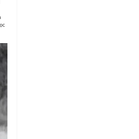
c
a
học