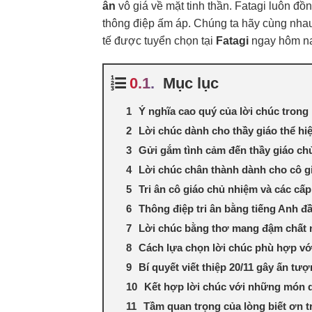
ân
vô giá về mặt tinh thần. Fatagi luôn đ
thông điệp ấm áp. Chúng ta hãy cùng nh
tế được tuyển chọn tại
Fatagi
ngay hôm na
Mục lục
Ý nghĩa cao quý của lời chúc tron
Lời chúc dành cho thầy giáo thể hi
Gửi gắm tình cảm đến thầy giáo ch
Lời chúc chân thành dành cho cô gi
Tri ân cô giáo chủ nhiệm và các cấ
Thông điệp tri ân bằng tiếng Anh đ
Lời chúc bằng thơ mang đậm chất 
Cách lựa chọn lời chúc phù hợp vớ
Bí quyết viết thiệp 20/11 gây ấn t
Kết hợp lời chúc với những món qu
Tầm quan trọng của lòng biết ơn t