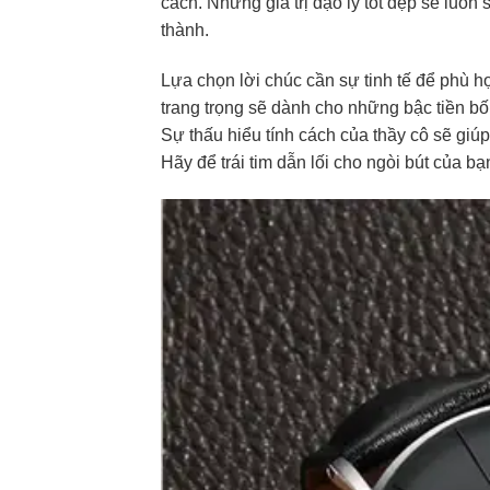
cách. Những giá trị đạo lý tốt đẹp sẽ luôn
thành.
Lựa chọn lời chúc cần sự tinh tế để phù h
trang trọng sẽ dành cho những bậc tiền bối
Sự thấu hiểu tính cách của thầy cô sẽ giú
Hãy để trái tim dẫn lối cho ngòi bút của b