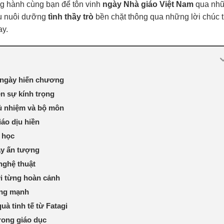
ồng hành cùng bạn để tôn vinh
ngày Nhà giáo Việt Nam
qua nh
au nuôi dưỡng
tình thầy trò
bền chặt thông qua những lời chúc t
y.
g ngày hiến chương
ện sự kính trọng
ủ nhiệm và bộ môn
áo dịu hiền
p học
ầy ấn tượng
nghệ thuật
i từng hoàn cảnh
ượng mạnh
à tinh tế từ Fatagi
rong giáo dục