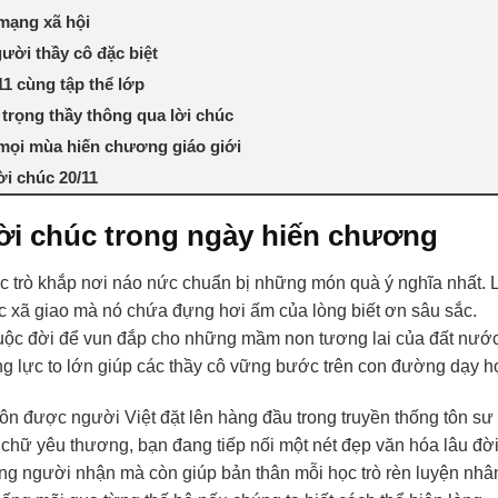
 mạng xã hội
ười thầy cô đặc biệt
1 cùng tập thể lớp
 trọng thầy thông qua lời chúc
mọi mùa hiến chương giáo giới
ời chúc 20/11
lời chúc trong ngày hiến chương
ọc trò khắp nơi náo nức chuẩn bị những món quà ý nghĩa nhất. 
ức xã giao mà nó chứa đựng hơi ấm của lòng biết ơn sâu sắc.
ộc đời để vun đắp cho những mầm non tương lai của đất nước
ộng lực to lớn giúp các thầy cô vững bước trên con đường dạy h
luôn được người Việt đặt lên hàng đầu trong truyền thống tôn sư
 chữ yêu thương, bạn đang tiếp nối một nét đẹp văn hóa lâu đờ
òng người nhận mà còn giúp bản thân mỗi học trò rèn luyện nhâ