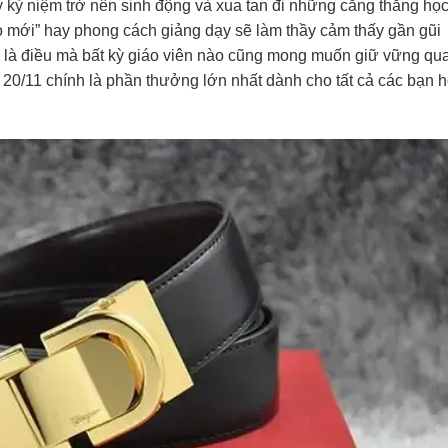
y kỷ niệm trở nên sinh động và xua tan đi những căng thẳng họ
o mới” hay phong cách giảng dạy sẽ làm thầy cảm thấy gần gũi
ồn là điều mà bất kỳ giáo viên nào cũng mong muốn giữ vững qu
y 20/11 chính là phần thưởng lớn nhất dành cho tất cả các bạn 