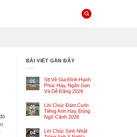
BÀI VIẾT GẦN ĐÂY
Stt Về Gia Đình Hạnh
05
Phúc Hay, Ngắn Gọn
Th5
Và Dễ Đăng 2026
Lời Chúc Đám Cưới
05
Tiếng Anh Hay, Đúng
Th5
 đò
Ngữ Cảnh 2026
ọn
Lời Chúc Sinh Nhật
i
04
Tiếng Anh Ý Nghĩa