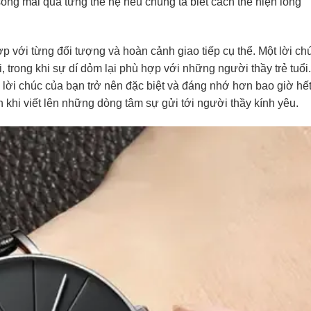
 sống mãi qua từng thế hệ nếu chúng ta biết cách thể hiện lòng
ợp với từng đối tượng và hoàn cảnh giao tiếp cụ thể. Một lời ch
, trong khi sự dí dỏm lại phù hợp với những người thầy trẻ tuổi.
p lời chúc của bạn trở nên đặc biệt và đáng nhớ hơn bao giờ hết
ạn khi viết lên những dòng tâm sự gửi tới người thầy kính yêu.