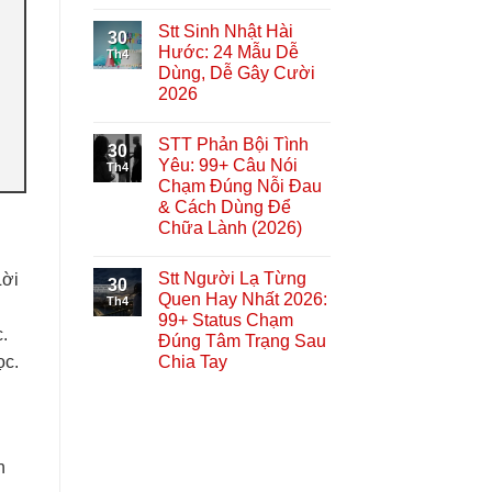
Stt Sinh Nhật Hài
30
Hước: 24 Mẫu Dễ
Th4
Dùng, Dễ Gây Cười
2026
STT Phản Bội Tình
30
Yêu: 99+ Câu Nói
Th4
Chạm Đúng Nỗi Đau
& Cách Dùng Để
Chữa Lành (2026)
Stt Người Lạ Từng
Lời
30
Quen Hay Nhất 2026:
Th4
99+ Status Chạm
.
Đúng Tâm Trạng Sau
Chia Tay
ọc.
i
n