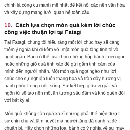
chính là công cụ mạnh mẽ nhất để kết nối các nền văn hóa
và xây dựng mạng lưới quan hệ toàn cầu.
Cách lựa chọn món quà kèm lời chúc
công việc thuận lợi tại Fatagi
Tại Fatagi, chúng tôi hiểu rằng một lời chúc hay sẽ càng
thêm ý nghĩa khi đi kèm với một món quà tặng tinh tế và
ngọt ngào. Bạn có thể lựa chọn những hộp bánh tươi ngon
hoặc những giỏ quà tinh xảo để gửi gắm tình cảm của
mình đến người nhận. Một món quà ngọt ngào như lời
chúc cho sự nghiệp luôn thăng hoa và tràn đầy hương vị
hạnh phúc trong cuộc sống. Sự kết hợp giữa vị giác và
ngôn từ sẽ tạo nên một ấn tượng sâu đậm và khó quên đối
với bất kỳ ai.
Món quà không cần quá xa xỉ nhưng phải thể hiện được
sự chỉn chu và tâm huyết mà người tặng đã dành ra để
chuẩn bị. Hãy chọn những loại bánh có ý nghĩa về sự may