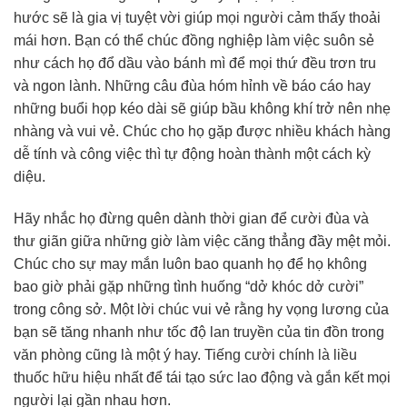
hước sẽ là gia vị tuyệt vời giúp mọi người cảm thấy thoải
mái hơn. Bạn có thể chúc đồng nghiệp làm việc suôn sẻ
như cách họ đổ dầu vào bánh mì để mọi thứ đều trơn tru
và ngon lành. Những câu đùa hóm hỉnh về báo cáo hay
những buổi họp kéo dài sẽ giúp bầu không khí trở nên nhẹ
nhàng và vui vẻ. Chúc cho họ gặp được nhiều khách hàng
dễ tính và công việc thì tự động hoàn thành một cách kỳ
diệu.
Hãy nhắc họ đừng quên dành thời gian để cười đùa và
thư giãn giữa những giờ làm việc căng thẳng đầy mệt mỏi.
Chúc cho sự may mắn luôn bao quanh họ để họ không
bao giờ phải gặp những tình huống “dở khóc dở cười”
trong công sở. Một lời chúc vui vẻ rằng hy vọng lương của
bạn sẽ tăng nhanh như tốc độ lan truyền của tin đồn trong
văn phòng cũng là một ý hay. Tiếng cười chính là liều
thuốc hữu hiệu nhất để tái tạo sức lao động và gắn kết mọi
người lại gần nhau hơn.