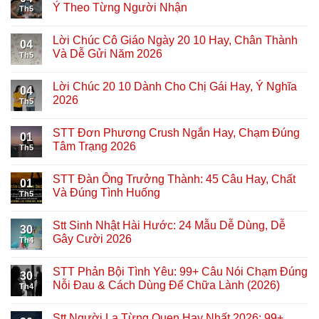
Ý Theo Từng Người Nhận
Th5
Lời Chúc Cô Giáo Ngày 20 10 Hay, Chân Thành
04
Và Dễ Gửi Năm 2026
Th5
Lời Chúc 20 10 Dành Cho Chị Gái Hay, Ý Nghĩa
04
2026
Th5
STT Đơn Phương Crush Ngắn Hay, Chạm Đúng
01
Tâm Trạng 2026
Th5
STT Đàn Ông Trưởng Thành: 45 Câu Hay, Chất
01
Và Đúng Tình Huống
Th5
Stt Sinh Nhật Hài Hước: 24 Mẫu Dễ Dùng, Dễ
30
Gây Cười 2026
Th4
STT Phản Bội Tình Yêu: 99+ Câu Nói Chạm Đúng
30
Nỗi Đau & Cách Dùng Để Chữa Lành (2026)
Th4
Stt Người Lạ Từng Quen Hay Nhất 2026: 99+