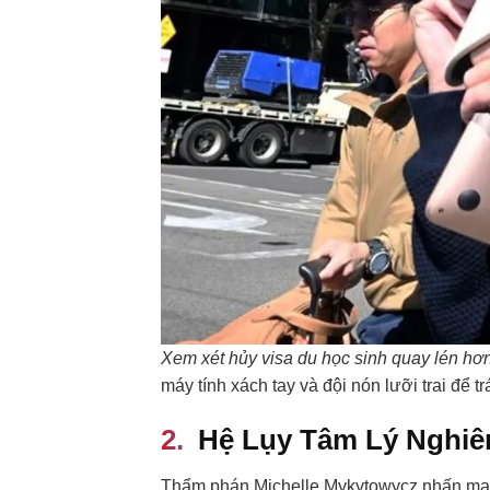
Xem xét hủy visa du học sinh quay lén hơ
máy tính xách tay và đội nón lưỡi trai để 
Hệ Lụy Tâm Lý Nghiê
Thẩm phán Michelle Mykytowycz nhấn mạnh