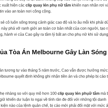
ệc xuất hiện các
clip quay lén phụ nữ tắm
khiến nạn nhân rơi v
tin vào an toàn nơi công cộng.
 sẻ cô luôn sống trong cảnh giác cao độ và lo âu mỗi khi phải d
 này phá vỡ ranh giới an toàn cơ bản nhất của con người, tạo r
g, hành vi của Cao gây ra tâm lý bất an cho phụ nữ khi sử dụn
Của Tòa Án Melbourne Gây Làn Sóng
n án tương tự vào tháng 5 năm trước, Cao vẫn được hưởng mức
lbourne quyết định không ghi nhận tiền án và cho phép bị cáo t
nhẹ nhàng so với quy mô hơn 100
clip quay lén phụữ tắm
mà b
iữ khiến dư luận lo ngại về tính răn đe đối với những tội danh
 kiện nào của lệnh quản chế, bị cáo mới phải đối mặt với mức 