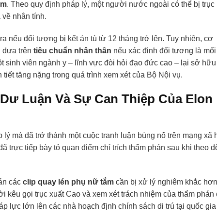
ắm
. Theo quy định pháp lý, một người nước ngoài có thể bị trục
 về nhân tính.
a nếu đối tượng bị kết án tù từ 12 tháng trở lên. Tuy nhiên, cơ
 dựa trên
tiêu chuẩn nhân thân
nếu xác định đối tượng là mối
t sinh viên ngành y – lĩnh vực đòi hỏi đạo đức cao – lại sở hữu
h tiết tăng nặng trong quá trình xem xét của Bộ Nội vụ.
Dư Luận Và Sự Can Thiệp Của Elon
 lý mà đã trở thành một cuộc tranh luận bùng nổ trên mạng xã 
đã trực tiếp bày tỏ quan điểm chỉ trích thẩm phán sau khi theo d
tán các
clip quay lén phụ nữ tắm
cần bị xử lý nghiêm khắc hơ
ời kêu gọi trục xuất Cao và xem xét trách nhiệm của thẩm phán
p lực lớn lên các nhà hoạch định chính sách di trú tại quốc gia