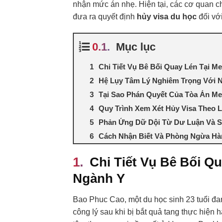
nhận mức án nhẹ. Hiện tại, các cơ quan ch
đưa ra quyết định
hủy visa du học
đối với
Mục lục
Chi Tiết Vụ Bê Bối Quay Lén Tại M
Hệ Lụy Tâm Lý Nghiêm Trọng Với 
Tại Sao Phán Quyết Của Tòa Án M
Quy Trình Xem Xét Hủy Visa Theo L
Phản Ứng Dữ Dội Từ Dư Luận Và S
Cách Nhận Biết Và Phòng Ngừa Hà
Chi Tiết Vụ Bê Bối Q
Ngành Y
Bao Phuc Cao, một du học sinh 23 tuổi đan
công lý sau khi bị bắt quả tang thực hiện 