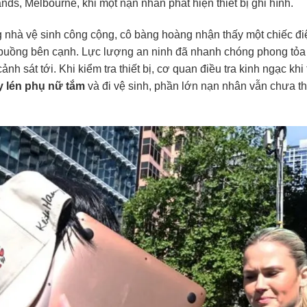
s, Melbourne, khi một nạn nhân phát hiện thiết bị ghi hình.
g nhà vệ sinh công cộng, cô bàng hoàng nhận thấy một chiếc đi
buồng bên cạnh. Lực lượng an ninh đã nhanh chóng phong tỏa
h sát tới. Khi kiểm tra thiết bị, cơ quan điều tra kinh ngạc khi 
y lén phụ nữ tắm
và đi vệ sinh, phần lớn nạn nhân vẫn chưa t