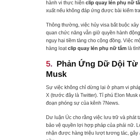
hành vi thực hiện
clip quay lén phụ nữ t
xuất nếu không đáp ứng được bài kiểm tra
Thông thường, việc hủy visa bắt buộc xảy r
quan chức năng vẫn giữ quyền hành động
nguy hại tiềm tàng cho cộng đồng. Việc mộ
hàng loạt
clip quay lén phụ nữ tắm
là tìn
Phản Ứng Dữ Dội Từ 
Musk
Sự việc không chỉ dừng lại ở phạm vi pháp
X (trước đây là Twitter). Tỉ phú Elon Musk 
đoạn phóng sự của kênh 7News.
Dư luận Úc cho rằng việc lưu trữ và phát 
bảo vệ quyền lợi hợp pháp của phái nữ. L
nhận được hàng triệu lượt tương tác, gây á