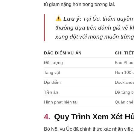
tù giam nặng hơn trong tương lai.
Lưu ý:
Tại Úc, thẩm quyền 
thường dựa trên đánh giá về k
xung đột với mong muốn trừng 
ĐẶC ĐIỂM VỤ ÁN
CHI TIẾ
Đối tượng
Bao Phuc 
Tang vật
Hơn 100 cl
Địa điểm
Docklands
Tiền án
Đã từng b
Hình phạt hiện tại
Quản chế 
Quy Trình Xem Xét Hủ
Bộ Nội vụ Úc đã chính thức xác nhận việc 