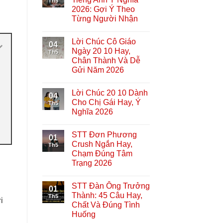
Th5
2026: Gợi Ý Theo
Từng Người Nhận
Lời Chúc Cô Giáo
04
Ngày 20 10 Hay,
Th5
Chân Thành Và Dễ
Gửi Năm 2026
Lời Chúc 20 10 Dành
04
Cho Chị Gái Hay, Ý
Th5
Nghĩa 2026
STT Đơn Phương
01
Crush Ngắn Hay,
Th5
Chạm Đúng Tâm
Trạng 2026
STT Đàn Ông Trưởng
01
Thành: 45 Câu Hay,
Th5
i
Chất Và Đúng Tình
g
Huống