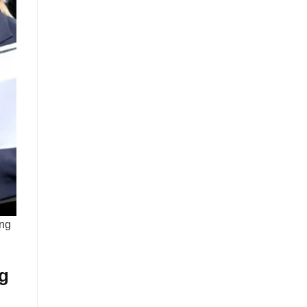
ằng
g