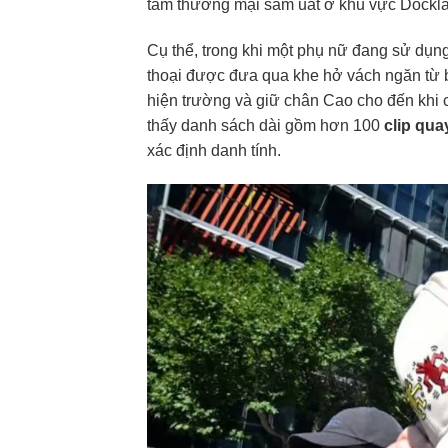
tâm thương mại sầm uất ở khu vực Dockland
Cụ thể, trong khi một phụ nữ đang sử dụn
thoại được đưa qua khe hở vách ngăn từ 
hiện trường và giữ chân Cao cho đến khi cản
thấy danh sách dài gồm hơn 100
clip qua
xác định danh tính.