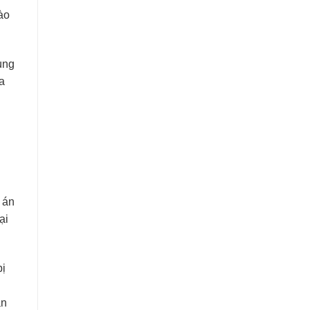
ào
ùng
a
g
 án
ại
ị
án