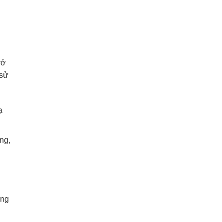
rở
 sử
ạ
ng,
ợng