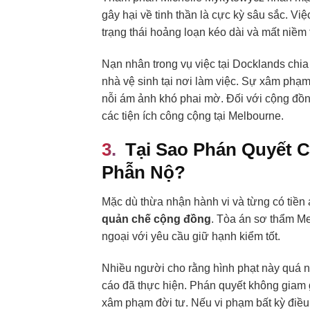
gây hại về tinh thần là cực kỳ sâu sắc. Vi
trạng thái hoảng loạn kéo dài và mất niềm 
Nạn nhân trong vụ việc tại Docklands chia
nhà vệ sinh tại nơi làm việc. Sự xâm phạm
nỗi ám ảnh khó phai mờ. Đối với cộng đồn
các tiện ích công cộng tại Melbourne.
Tại Sao Phán Quyết 
Phẫn Nộ?
Mặc dù thừa nhận hành vi và từng có tiề
quản chế cộng đồng
. Tòa án sơ thẩm Me
ngoại với yêu cầu giữ hạnh kiểm tốt.
Nhiều người cho rằng hình phạt này quá 
cáo đã thực hiện. Phán quyết không giam g
xâm phạm đời tư. Nếu vi phạm bất kỳ điều