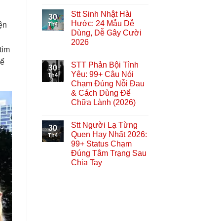
Stt Sinh Nhật Hài
30
Hước: 24 Mẫu Dễ
ện
Th4
Dùng, Dễ Gây Cười
2026
tìm
hể
STT Phản Bội Tình
30
Yêu: 99+ Câu Nói
Th4
Chạm Đúng Nỗi Đau
& Cách Dùng Để
Chữa Lành (2026)
Stt Người Lạ Từng
30
Quen Hay Nhất 2026:
Th4
99+ Status Chạm
Đúng Tâm Trạng Sau
Chia Tay