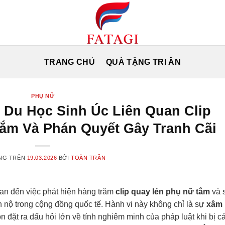
TRANG CHỦ
QUÀ TẶNG TRI ÂN
PHỤ NỮ
 Du Học Sinh Úc Liên Quan Clip
ắm Và Phán Quyết Gây Tranh Cãi
NG TRÊN
19.03.2026
BỞI
TOÀN TRẦN
uan đến việc phát hiện hàng trăm
clip quay lén phụ nữ tắm
và 
 nộ trong cộng đồng quốc tế. Hành vi này không chỉ là sự
xâm
 đặt ra dấu hỏi lớn về tính nghiêm minh của pháp luật khi bị c