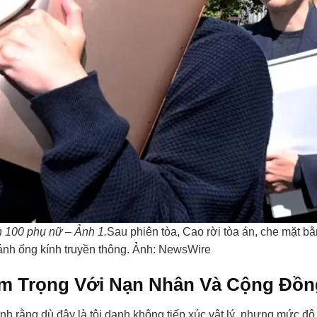
n 100 phụ nữ – Ảnh 1.
Sau phiên tòa, Cao rời tòa án, che mặt b
tránh ống kính truyền thông. Ảnh: NewsWire
m Trọng Với Nạn Nhân Và Cộng Đồn
 rằng dù đây là tội danh không tiếp xúc vật lý, nhưng mức độ