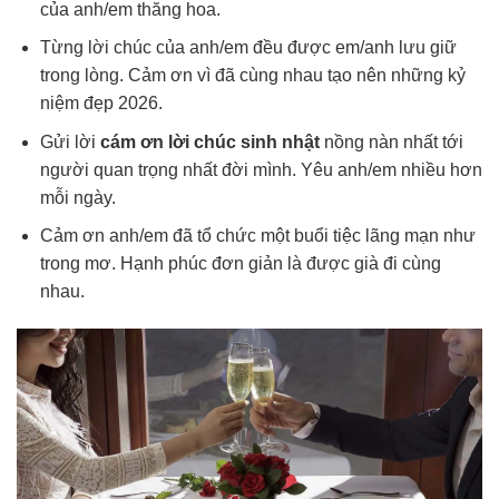
của anh/em thăng hoa.
Từng lời chúc của anh/em đều được em/anh lưu giữ
trong lòng. Cảm ơn vì đã cùng nhau tạo nên những kỷ
niệm đẹp 2026.
Gửi lời
cám ơn lời chúc sinh nhật
nồng nàn nhất tới
người quan trọng nhất đời mình. Yêu anh/em nhiều hơn
mỗi ngày.
Cảm ơn anh/em đã tổ chức một buổi tiệc lãng mạn như
trong mơ. Hạnh phúc đơn giản là được già đi cùng
nhau.