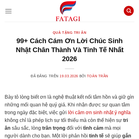
Chuyển
đến
nội
dung
QUÀ TẶNG TRI ÂN
99+ Cách Cám Ơn Lời Chúc Sinh
Nhật Chân Thành Và Tinh Tế Nhất
2026
ĐÃ ĐĂNG TRÊN
19.03.2026
BỞI
TOÀN TRẦN
Bày tỏ lòng biết ơn là nghệ thuật kết nối tâm hồn và giữ gìn
những mối quan hệ quý giá. Khi nhận được sự quan tâm
trong ngày đặc biệt, việc gửi
lời cảm ơn sinh nhật ý nghĩa
không chỉ là phép lịch sự tối thiểu mà còn thể hiện sự
tri
ân
sâu sắc, lòng
trân trọng
đối với
tình cảm
mà mọi
người dành cho bạn. Một lời phản hồi
tinh tế
sẽ giúp
gắn