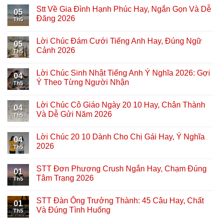
Stt Về Gia Đình Hạnh Phúc Hay, Ngắn Gọn Và Dễ
05
Đăng 2026
Th5
Lời Chúc Đám Cưới Tiếng Anh Hay, Đúng Ngữ
05
Cảnh 2026
Th5
Lời Chúc Sinh Nhật Tiếng Anh Ý Nghĩa 2026: Gợi
04
Ý Theo Từng Người Nhận
Th5
Lời Chúc Cô Giáo Ngày 20 10 Hay, Chân Thành
04
Và Dễ Gửi Năm 2026
Th5
Lời Chúc 20 10 Dành Cho Chị Gái Hay, Ý Nghĩa
04
2026
Th5
STT Đơn Phương Crush Ngắn Hay, Chạm Đúng
01
Tâm Trạng 2026
Th5
STT Đàn Ông Trưởng Thành: 45 Câu Hay, Chất
01
Và Đúng Tình Huống
Th5