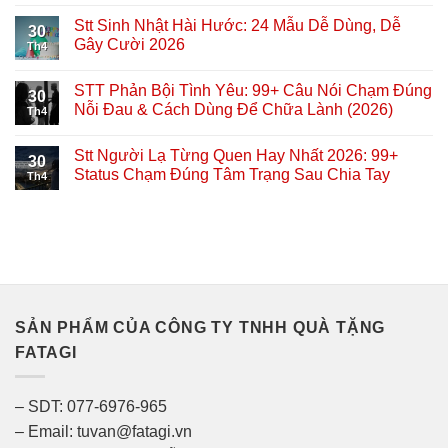
Stt Sinh Nhật Hài Hước: 24 Mẫu Dễ Dùng, Dễ
30
Gây Cười 2026
Th4
STT Phản Bội Tình Yêu: 99+ Câu Nói Chạm Đúng
30
Nỗi Đau & Cách Dùng Để Chữa Lành (2026)
Th4
Stt Người Lạ Từng Quen Hay Nhất 2026: 99+
30
Status Chạm Đúng Tâm Trạng Sau Chia Tay
Th4
SẢN PHẨM CỦA CÔNG TY TNHH QUÀ TẶNG
FATAGI
– SDT: 077-6976-965
– Email: tuvan@fatagi.vn