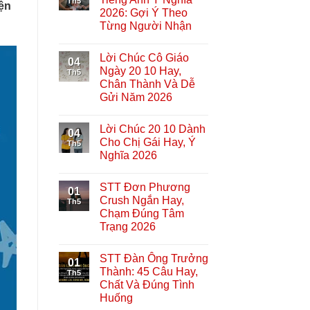
Th5
ện
2026: Gợi Ý Theo
Từng Người Nhận
Lời Chúc Cô Giáo
04
Ngày 20 10 Hay,
Th5
Chân Thành Và Dễ
Gửi Năm 2026
Lời Chúc 20 10 Dành
04
Cho Chị Gái Hay, Ý
Th5
Nghĩa 2026
STT Đơn Phương
01
Crush Ngắn Hay,
Th5
Chạm Đúng Tâm
Trạng 2026
STT Đàn Ông Trưởng
01
Thành: 45 Câu Hay,
Th5
Chất Và Đúng Tình
Huống