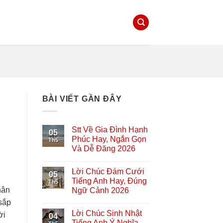
BÀI VIẾT GẦN ĐÂY
Stt Về Gia Đình Hạnh
05
Phúc Hay, Ngắn Gọn
Th5
Và Dễ Đăng 2026
Lời Chúc Đám Cưới
05
Tiếng Anh Hay, Đúng
Th5
hân
Ngữ Cảnh 2026
sắp
Lời Chúc Sinh Nhật
ời
04
Tiếng Anh Ý Nghĩa