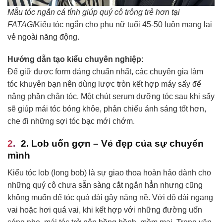
Mẫu tóc ngắn cá tính giúp quý cô trông trẻ hơn tại
FATAGI
Kiểu tóc ngắn cho phụ nữ tuổi 45-50 luôn mang lại
vẻ ngoài năng động.
Hướng dẫn tạo kiểu chuyên nghiệp:
Để giữ được form dáng chuẩn nhất, các chuyên gia làm
tóc khuyên bạn nên dùng lược tròn kết hợp máy sấy để
nâng phần chân tóc. Một chút serum dưỡng tóc sau khi sấy
sẽ giúp mái tóc bóng khỏe, phản chiếu ánh sáng tốt hơn,
che đi những sợi tóc bạc mới chớm.
2. Lob uốn gợn – Vẻ đẹp của sự chuyển
mình
Kiểu tóc lob (long bob) là sự giao thoa hoàn hảo dành cho
những quý cô chưa sẵn sàng cắt ngắn hẳn nhưng cũng
không muốn để tóc quá dài gây nặng nề. Với độ dài ngang
vai hoặc hơi quá vai, khi kết hợp với những đường uốn