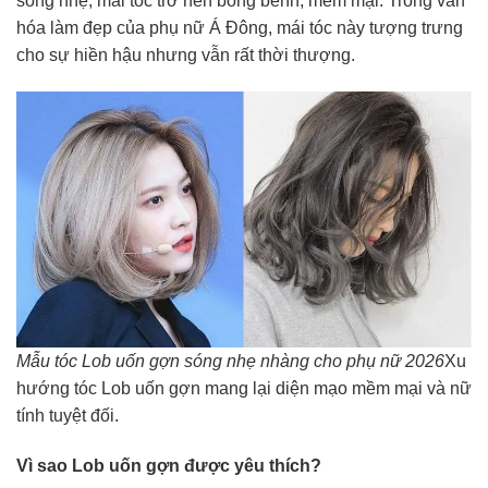
sóng nhẹ, mái tóc trở nên bồng bềnh, mềm mại. Trong văn
hóa làm đẹp của phụ nữ Á Đông, mái tóc này tượng trưng
cho sự hiền hậu nhưng vẫn rất thời thượng.
Mẫu tóc Lob uốn gợn sóng nhẹ nhàng cho phụ nữ 2026
Xu
hướng tóc Lob uốn gợn mang lại diện mạo mềm mại và nữ
tính tuyệt đối.
Vì sao Lob uốn gợn được yêu thích?