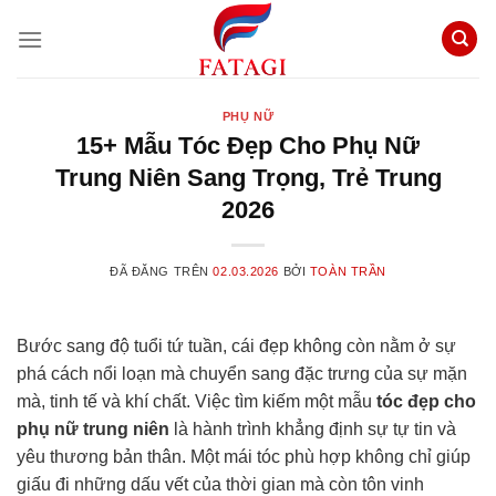
Chuyển
đến
nội
dung
PHỤ NỮ
15+ Mẫu Tóc Đẹp Cho Phụ Nữ
Trung Niên Sang Trọng, Trẻ Trung
2026
ĐÃ ĐĂNG TRÊN
02.03.2026
BỞI
TOÀN TRẦN
Bước sang độ tuổi tứ tuần, cái đẹp không còn nằm ở sự
phá cách nổi loạn mà chuyển sang đặc trưng của sự mặn
mà, tinh tế và khí chất. Việc tìm kiếm một mẫu
tóc đẹp cho
phụ nữ trung niên
là hành trình khẳng định sự tự tin và
yêu thương bản thân. Một mái tóc phù hợp không chỉ giúp
giấu đi những dấu vết của thời gian mà còn tôn vinh