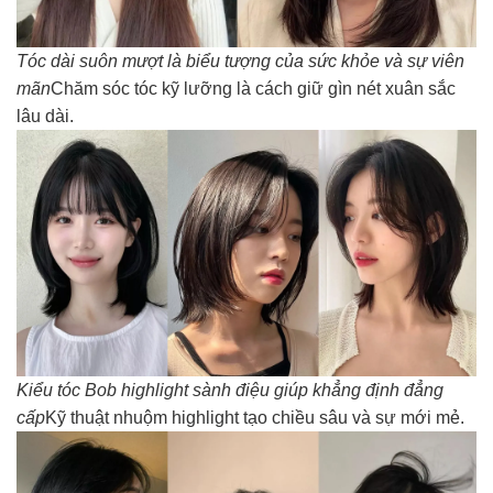
Tóc dài suôn mượt là biểu tượng của sức khỏe và sự viên
mãn
Chăm sóc tóc kỹ lưỡng là cách giữ gìn nét xuân sắc
lâu dài.
Kiểu tóc Bob highlight sành điệu giúp khẳng định đẳng
cấp
Kỹ thuật nhuộm highlight tạo chiều sâu và sự mới mẻ.