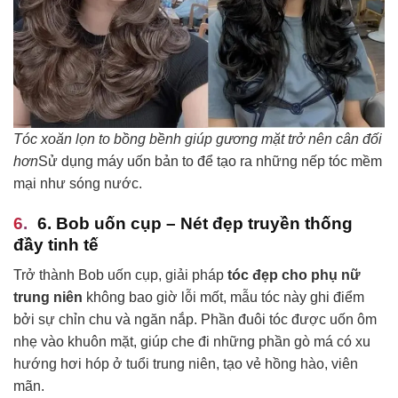
Tóc xoăn lọn to bồng bềnh giúp gương mặt trở nên cân đối
hơn
Sử dụng máy uốn bản to để tạo ra những nếp tóc mềm
mại như sóng nước.
6. Bob uốn cụp – Nét đẹp truyền thống
đầy tinh tế
Trở thành Bob uốn cụp, giải pháp
tóc đẹp cho phụ nữ
trung niên
không bao giờ lỗi mốt, mẫu tóc này ghi điểm
bởi sự chỉn chu và ngăn nắp. Phần đuôi tóc được uốn ôm
nhẹ vào khuôn mặt, giúp che đi những phần gò má có xu
hướng hơi hóp ở tuổi trung niên, tạo vẻ hồng hào, viên
mãn.