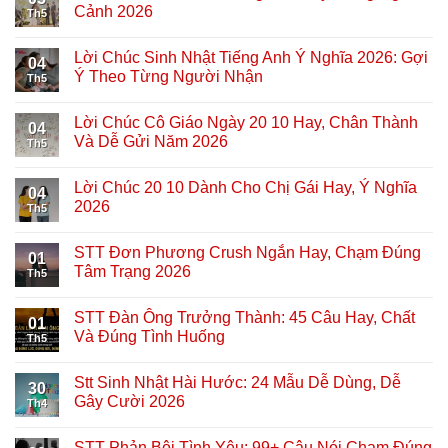
Cảnh 2026
Th5
Lời Chúc Sinh Nhật Tiếng Anh Ý Nghĩa 2026: Gợi
04
Ý Theo Từng Người Nhận
Th5
Lời Chúc Cô Giáo Ngày 20 10 Hay, Chân Thành
04
Và Dễ Gửi Năm 2026
Th5
Lời Chúc 20 10 Dành Cho Chị Gái Hay, Ý Nghĩa
04
2026
Th5
STT Đơn Phương Crush Ngắn Hay, Chạm Đúng
01
Tâm Trạng 2026
Th5
STT Đàn Ông Trưởng Thành: 45 Câu Hay, Chất
01
Và Đúng Tình Huống
Th5
Stt Sinh Nhật Hài Hước: 24 Mẫu Dễ Dùng, Dễ
30
Gây Cười 2026
Th4
STT Phản Bội Tình Yêu: 99+ Câu Nói Chạm Đúng