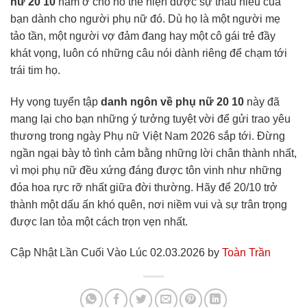
nữ 20 10
nằm ở chỗ nó thể hiện được sự thấu hiểu của
bạn dành cho người phụ nữ đó. Dù họ là một người mẹ
tảo tần, một người vợ đảm đang hay một cô gái trẻ đầy
khát vọng, luôn có những câu nói dành riêng để chạm tới
trái tim họ.
Hy vọng tuyển tập
danh ngôn về phụ nữ 20 10
này đã
mang lại cho bạn những ý tưởng tuyệt vời để gửi trao yêu
thương trong ngày Phụ nữ Việt Nam 2026 sắp tới. Đừng
ngần ngại bày tỏ tình cảm bằng những lời chân thành nhất,
vì mọi phụ nữ đều xứng đáng được tôn vinh như những
đóa hoa rực rỡ nhất giữa đời thường. Hãy để 20/10 trở
thành một dấu ấn khó quên, nơi niềm vui và sự trân trọng
được lan tỏa một cách trọn vẹn nhất.
Cập Nhật Lần Cuối Vào Lúc 02.03.2026 by
Toàn Trần