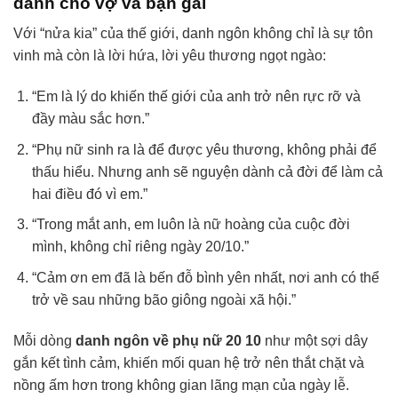
dành cho vợ và bạn gái
Với “nửa kia” của thế giới, danh ngôn không chỉ là sự tôn
vinh mà còn là lời hứa, lời yêu thương ngọt ngào:
“Em là lý do khiến thế giới của anh trở nên rực rỡ và
đầy màu sắc hơn.”
“Phụ nữ sinh ra là để được yêu thương, không phải để
thấu hiểu. Nhưng anh sẽ nguyện dành cả đời để làm cả
hai điều đó vì em.”
“Trong mắt anh, em luôn là nữ hoàng của cuộc đời
mình, không chỉ riêng ngày 20/10.”
“Cảm ơn em đã là bến đỗ bình yên nhất, nơi anh có thể
trở về sau những bão giông ngoài xã hội.”
Mỗi dòng
danh ngôn về phụ nữ 20 10
như một sợi dây
gắn kết tình cảm, khiến mối quan hệ trở nên thắt chặt và
nồng ấm hơn trong không gian lãng mạn của ngày lễ.