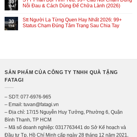
30
Nỗi Đau & Cách Dùng Để Chữa Lành (2026)
Th4
Stt Người Lạ Từng Quen Hay Nhất 2026: 99+
30
Status Chạm Đúng Tâm Trạng Sau Chia Tay
Th4
SẢN PHẨM CỦA CÔNG TY TNHH QUÀ TẶNG
FATAGI
– SDT: 077-6976-965
– Email: tuvan@fatagi.vn
– Địa chỉ: 17/15 Nguyễn Huy Tưởng, Phường 6, Quận
Bình Thạnh, TP HCM
– Mã số doanh nghiệp: 0317763441 do Sở Kế hoạch và
Đầu tư Tp. Hồ Chí Minh cấp ngày 28 tháng 12 năm 2021.