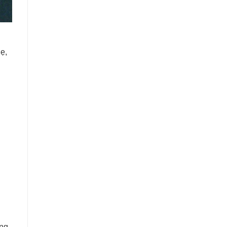
ẹ,
ùng