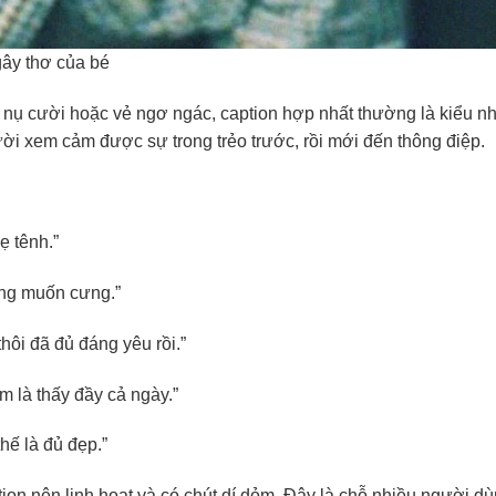
gây thơ của bé
 nụ cười hoặc vẻ ngơ ngác, caption hợp nhất thường là kiểu nh
i xem cảm được sự trong trẻo trước, rồi mới đến thông điệp.
ẹ tênh.”
ũng muốn cưng.”
hôi đã đủ đáng yêu rồi.”
 là thấy đầy cả ngày.”
hế là đủ đẹp.”
ion nên linh hoạt và có chút dí dỏm. Đây là chỗ nhiều người d