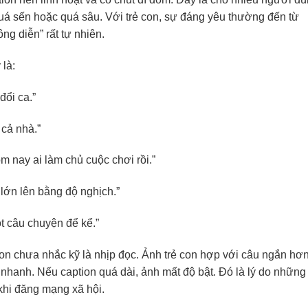
 quá sến hoặc quá sâu. Với trẻ con, sự đáng yêu thường đến từ
ng diễn” rất tự nhiên.
là:
đổi ca.”
cả nhà.”
ôm nay ai làm chủ cuộc chơi rồi.”
lớn lên bằng độ nghịch.”
t câu chuyện để kể.”
on chưa nhắc kỹ là nhịp đọc. Ảnh trẻ con hợp với câu ngắn hơ
nhanh. Nếu caption quá dài, ảnh mất độ bật. Đó là lý do những
khi đăng mạng xã hội.