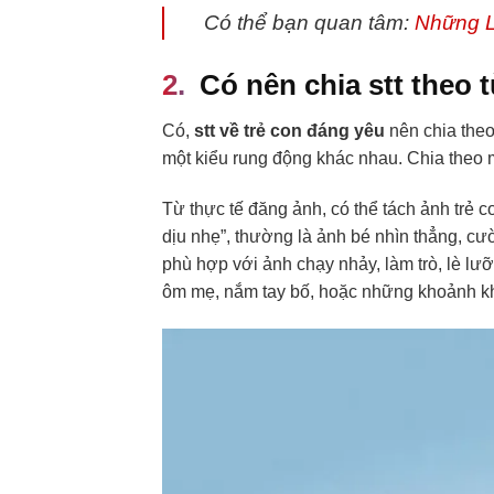
Có thể bạn quan tâm:
Những L
Có nên chia stt theo
Có,
stt về trẻ con đáng yêu
nên chia theo
một kiểu rung động khác nhau. Chia theo
Từ thực tế đăng ảnh, có thể tách ảnh trẻ
dịu nhẹ”, thường là ảnh bé nhìn thẳng, cư
phù hợp với ảnh chạy nhảy, làm trò, lè lư
ôm mẹ, nắm tay bố, hoặc những khoảnh kh