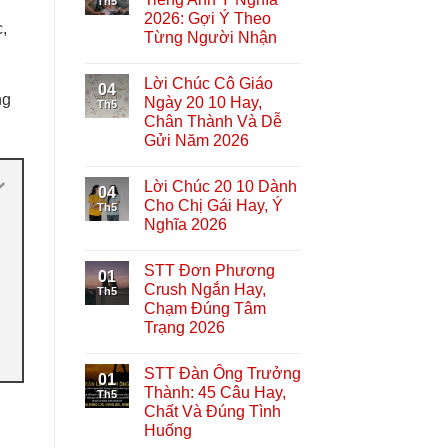
Th5
2026: Gợi Ý Theo
,
Từng Người Nhận
Lời Chúc Cô Giáo
04
ng
Ngày 20 10 Hay,
Th5
Chân Thành Và Dễ
Gửi Năm 2026
Lời Chúc 20 10 Dành
04
Cho Chị Gái Hay, Ý
Th5
Nghĩa 2026
STT Đơn Phương
01
Crush Ngắn Hay,
Th5
Chạm Đúng Tâm
Trạng 2026
STT Đàn Ông Trưởng
01
Thành: 45 Câu Hay,
Th5
Chất Và Đúng Tình
Huống