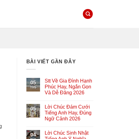
BÀI VIẾT GẦN ĐÂY
Stt Về Gia Đình Hạnh
05
Phúc Hay, Ngắn Gọn
Th5
Và Dễ Đăng 2026
Lời Chúc Đám Cưới
05
Tiếng Anh Hay, Đúng
Th5
Ngữ Cảnh 2026
g
Lời Chúc Sinh Nhật
04
Tiếng Anh Ý Nghĩa