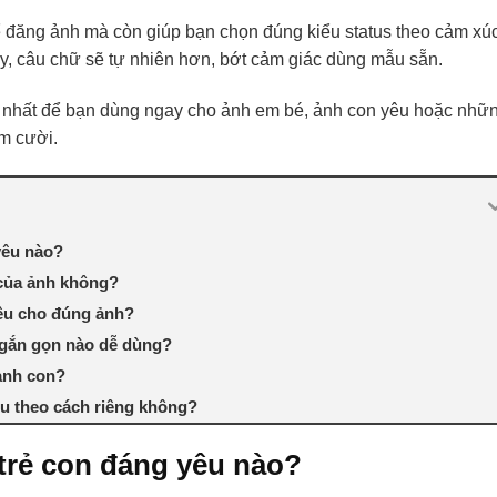
ể đăng ảnh mà còn giúp bạn chọn đúng kiểu status theo cảm xúc
y, câu chữ sẽ tự nhiên hơn, bớt cảm giác dùng mẫu sẵn.
nhất để bạn dùng ngay cho ảnh em bé, ảnh con yêu hoặc nhữ
ỉm cười.
yêu nào?
 của ảnh không?
yêu cho đúng ảnh?
ngắn gọn nào dễ dùng?
ảnh con?
yêu theo cách riêng không?
 trẻ con đáng yêu nào?