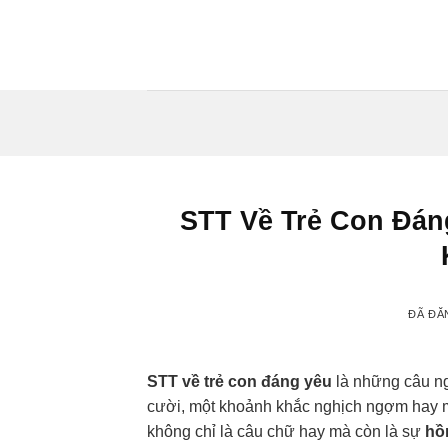
Chuyển
đến
nội
dung
STT Về Trẻ Con Đán
ĐÃ ĐĂ
STT về trẻ con đáng yêu
là những câu ng
cười, một khoảnh khắc nghịch ngợm hay mộ
không chỉ là câu chữ hay mà còn là sự
hồ