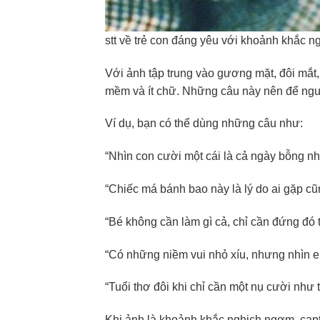
stt về trẻ con đáng yêu với khoảnh khắc n
Với ảnh tập trung vào gương mặt, đôi mắt,
mềm và ít chữ. Những câu này nên để ngườ
Ví dụ, bạn có thể dùng những câu như:
“Nhìn con cười một cái là cả ngày bỗng nh
“Chiếc má bánh bao này là lý do ai gặp c
“Bé không cần làm gì cả, chỉ cần đứng đó t
“Có những niềm vui nhỏ xíu, nhưng nhìn em
“Tuổi thơ đôi khi chỉ cần một nụ cười như t
Khi ảnh là khoảnh khắc nghịch ngợm, capt