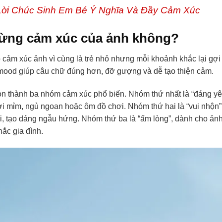
ời Chúc Sinh Em Bé Ý Nghĩa Và Đầy Cảm Xúc
 từng cảm xúc của ảnh không?
 cảm xúc ảnh vì cùng là trẻ nhỏ nhưng mỗi khoảnh khắc lại gợi
 mood giúp câu chữ đúng hơn, đỡ gượng và dễ tạo thiện cảm.
 con thành ba nhóm cảm xúc phổ biến. Nhóm thứ nhất là “đáng y
ời mỉm, ngủ ngoan hoặc ôm đồ chơi. Nhóm thứ hai là “vui nhộn”
ỡi, tạo dáng ngẫu hứng. Nhóm thứ ba là “ấm lòng”, dành cho ản
ắc gia đình.