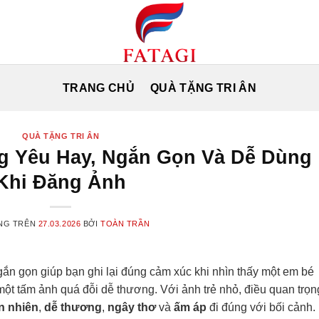
TRANG CHỦ
QUÀ TẶNG TRI ÂN
QUÀ TẶNG TRI ÂN
g Yêu Hay, Ngắn Gọn Và Dễ Dùng
Khi Đăng Ảnh
NG TRÊN
27.03.2026
BỞI
TOÀN TRẦN
ắn gọn giúp bạn ghi lại đúng cảm xúc khi nhìn thấy một em bé
t tấm ảnh quá đỗi dễ thương. Với ảnh trẻ nhỏ, điều quan trọn
n nhiên
,
dễ thương
,
ngây thơ
và
ấm áp
đi đúng với bối cảnh.