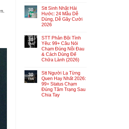
u
Stt Sinh Nhật Hài
30
ơn.
Hước: 24 Mẫu Dễ
Th4
Dùng, Dễ Gây Cười
2026
STT Phản Bội Tình
30
Yêu: 99+ Câu Nói
Th4
Chạm Đúng Nỗi Đau
& Cách Dùng Để
Chữa Lành (2026)
Stt Người Lạ Từng
30
Quen Hay Nhất 2026:
Th4
99+ Status Chạm
Đúng Tâm Trạng Sau
Chia Tay