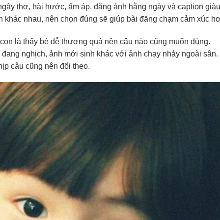
ngây thơ, hài hước, ấm áp, đăng ảnh hằng ngày và caption già
nh khác nhau, nên chọn đúng sẽ giúp bài đăng chạm cảm xúc h
ẻ con là thấy bé dễ thương quá nên câu nào cũng muốn dùng.
 đang nghịch, ảnh mới sinh khác với ảnh chạy nhảy ngoài sân.
hịp câu cũng nên đổi theo.