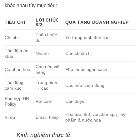
khác nhau tùy mục tiêu:
LỜI CHÚC
TIÊU CHÍ
QUÀ TẶNG DOANH NGHIỆP
8/3
Thấp hoặc
Chi phí
Từ trung bình đến cao
0đ
Tốc độ triển
Nhanh
Cần chuẩn bị
khai
Cao nếu viết
Cá nhân hóa
Phụ thuộc ngân sách
riêng
Tác động
Trung bình
Cao nếu chọn đúng
cảm xúc
→ cao
Phù hợp HR
Rất cao
Cần duyệt
Policy
Hoa tươi 8/3, voucher spa, mỹ
Ví dụ
Email, thiệp
phẩm & nước hoa
Kinh nghiệm thực tế: