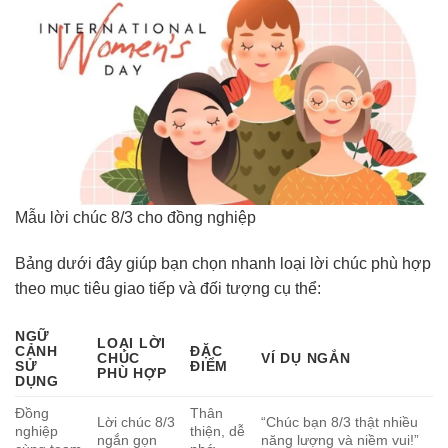
Mẫu lời chúc 8/3 cho đồng nghiệp
Bảng dưới đây giúp bạn chọn nhanh loại lời chúc phù hợp
theo mục tiêu giao tiếp và đối tượng cụ thể:
NGỮ
LOẠI LỜI
CẢNH
ĐẶC
CHÚC
VÍ DỤ NGẮN
SỬ
ĐIỂM
PHÙ HỢP
DỤNG
Đồng
Thân
Lời chúc 8/3
“Chúc bạn 8/3 thật nhiều
nghiệp
thiện, dễ
ngắn gọn
năng lượng và niềm vui!”