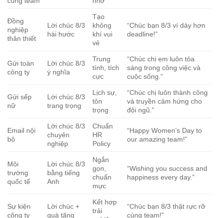
cùng team
nhớ
Tạo
Đồng
Lời chúc 8/3
không
“Chúc bạn 8/3 ví dày hơn
nghiệp
hài hước
khí vui
deadline!”
thân thiết
vẻ
Trung
“Chúc chị em luôn tỏa
Gửi toàn
Lời chúc 8/3
tính, tích
sáng trong công việc và
công ty
ý nghĩa
cực
cuộc sống.”
Lịch sự,
“Chúc chị luôn thành công
Gửi sếp
Lời chúc 8/3
tôn
và truyền cảm hứng cho
nữ
trang trọng
trọng
đội ngũ.”
Lời chúc 8/3
Chuẩn
Email nội
“Happy Women’s Day to
chuyên
HR
bộ
our amazing team!”
nghiệp
Policy
Ngắn
Môi
Lời chúc 8/3
gọn,
“Wishing you success and
trường
bằng tiếng
chuẩn
happiness every day.”
quốc tế
Anh
mực
Kết hợp
Sự kiện
Lời chúc +
“Chúc bạn 8/3 thật rực rỡ
trải
công ty
quà tặng
cùng team!”