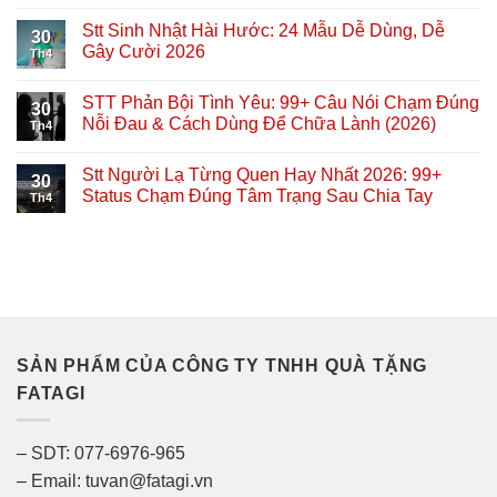
Stt Sinh Nhật Hài Hước: 24 Mẫu Dễ Dùng, Dễ
30
Gây Cười 2026
Th4
STT Phản Bội Tình Yêu: 99+ Câu Nói Chạm Đúng
30
Nỗi Đau & Cách Dùng Để Chữa Lành (2026)
Th4
Stt Người Lạ Từng Quen Hay Nhất 2026: 99+
30
Status Chạm Đúng Tâm Trạng Sau Chia Tay
Th4
SẢN PHẨM CỦA CÔNG TY TNHH QUÀ TẶNG
FATAGI
– SDT: 077-6976-965
– Email: tuvan@fatagi.vn