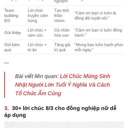
nghiệm
Team
Lời chúc
Tạo tinh
“Cảm ơn bạn vì luôn là
building
truyền cảm
thần
đồng đội tuyệt vời.”
8/3
hứng
nhóm
Lời chúc +
Cá nhân
“Cảm ơn bạn vì luôn đồng
Gửi thiệp
cảm xúc
hóa cao
hành.”
Gửi kèm
Lời chúc +
Tăng giá
“Mong bạn luôn hạnh phúc
quà
tri ân
trị quà
mỗi ngày.”
—
Bài viết liên quan:
Lời Chúc Mừng Sinh
Nhật Người Lớn Tuổi Ý Nghĩa Và Cách
Tổ Chức Ấm Cúng
30+ lời chúc 8/3 cho đồng nghiệp nữ dễ
áp dụng