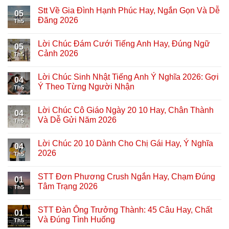
Stt Về Gia Đình Hạnh Phúc Hay, Ngắn Gọn Và Dễ
05
Đăng 2026
Th5
Lời Chúc Đám Cưới Tiếng Anh Hay, Đúng Ngữ
05
Cảnh 2026
Th5
Lời Chúc Sinh Nhật Tiếng Anh Ý Nghĩa 2026: Gợi
04
Ý Theo Từng Người Nhận
Th5
Lời Chúc Cô Giáo Ngày 20 10 Hay, Chân Thành
04
Và Dễ Gửi Năm 2026
Th5
Lời Chúc 20 10 Dành Cho Chị Gái Hay, Ý Nghĩa
04
2026
Th5
STT Đơn Phương Crush Ngắn Hay, Chạm Đúng
01
Tâm Trạng 2026
Th5
STT Đàn Ông Trưởng Thành: 45 Câu Hay, Chất
01
Và Đúng Tình Huống
Th5