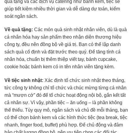
quà tặng và các dịch vụ catering như bánh kem, tiệc sẽ
giúp tiết kiệm nhiều thời gian và dễ dàng dự toán, kiểm
soát ngân sách.
Về quà tặng:
Các món quà sinh nhật nhân viên, dù là quà
cá nhân hóa hay sản phẩm theo nhận diện thương hiệu
công ty, đều nên đồng bộ về giá trị. Bạn có thể lập danh
sách quà cố định và đặt trước theo quý. Để tăng tính cá
nhân hóa, chuẩn bị thêm thiệp viết tay, bánh cupcake,
cookie hoặc bánh kem có in tên nhân viên tặng kèm.
Về tiệc sinh nhật:
Xác định tổ chức sinh nhật theo tháng,
tức công ty không chỉ tổ chức và chúc mừng từng cá nhân
mà “mượn cớ” đó để tổ chức hoạt động nội bộ, gắn kết tất
cả nhân sự. Vì vậy, phần tiệc – ăn uống – là phần không
thể thiếu. Tùy quy mô, ngân sách và chủ đề mỗi tháng, bạn
có thể chọn bánh kem và các hình thức tiệc (tea break, tiệc
nhanh, finger food, buffet) phù hợp. Để chủ động và đảm
bảo chất lượng đồng bộ, nên ưu tiên chọn các đối tác