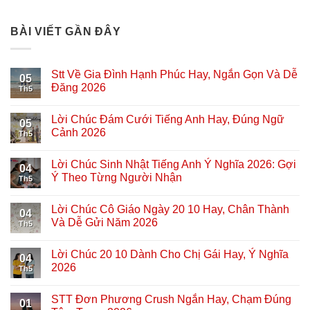
BÀI VIẾT GẦN ĐÂY
Stt Về Gia Đình Hạnh Phúc Hay, Ngắn Gọn Và Dễ
05
Đăng 2026
Th5
Lời Chúc Đám Cưới Tiếng Anh Hay, Đúng Ngữ
05
Cảnh 2026
Th5
Lời Chúc Sinh Nhật Tiếng Anh Ý Nghĩa 2026: Gợi
04
Ý Theo Từng Người Nhận
Th5
Lời Chúc Cô Giáo Ngày 20 10 Hay, Chân Thành
04
Và Dễ Gửi Năm 2026
Th5
Lời Chúc 20 10 Dành Cho Chị Gái Hay, Ý Nghĩa
04
2026
Th5
STT Đơn Phương Crush Ngắn Hay, Chạm Đúng
01