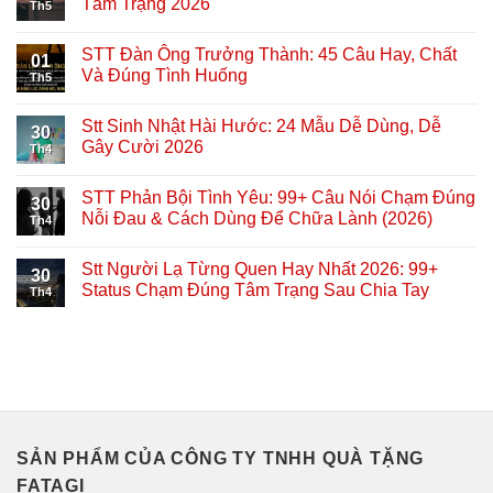
Tâm Trạng 2026
Th5
STT Đàn Ông Trưởng Thành: 45 Câu Hay, Chất
01
Và Đúng Tình Huống
Th5
Stt Sinh Nhật Hài Hước: 24 Mẫu Dễ Dùng, Dễ
30
Gây Cười 2026
Th4
STT Phản Bội Tình Yêu: 99+ Câu Nói Chạm Đúng
30
Nỗi Đau & Cách Dùng Để Chữa Lành (2026)
Th4
Stt Người Lạ Từng Quen Hay Nhất 2026: 99+
30
Status Chạm Đúng Tâm Trạng Sau Chia Tay
Th4
SẢN PHẨM CỦA CÔNG TY TNHH QUÀ TẶNG
FATAGI