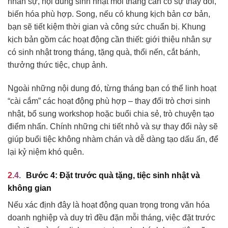
nhân sự, nội dung sinh nhật mỗi tháng cần có sự thay đổi,
biến hóa phù hợp. Song, nếu có khung kịch bản cơ bản,
bạn sẽ tiết kiệm thời gian và công sức chuẩn bị. Khung
kịch bản gồm các hoạt động cần thiết: giới thiệu nhân sự
có sinh nhật trong tháng, tặng quà, thổi nến, cắt bánh,
thưởng thức tiệc, chụp ảnh.
Ngoài những nội dung đó, từng tháng bạn có thể linh hoạt
“cài cắm” các hoạt động phù hợp – thay đổi trò chơi sinh
nhật, bổ sung workshop hoặc buổi chia sẻ, trò chuyện tạo
điểm nhấn. Chính những chi tiết nhỏ và sự thay đổi này sẽ
giúp buổi tiệc không nhàm chán và dễ dàng tạo dấu ấn, để
lại kỷ niệm khó quên.
Bước 4: Đặt trước quà tặng, tiệc sinh nhật và
không gian
Nếu xác định đây là hoạt động quan trọng trong văn hóa
doanh nghiệp và duy trì đều đặn mỗi tháng, việc đặt trước