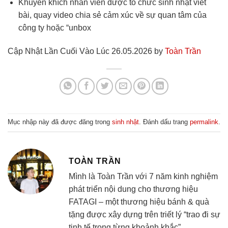
Khuyến khích nhân viên được tổ chức sinh nhật viết
bài, quay video chia sẻ cảm xúc về sự quan tâm của
công ty hoặc “unbox
Cập Nhật Lần Cuối Vào Lúc 26.05.2026 by
Toàn Trần
Mục nhập này đã được đăng trong
sinh nhật
. Đánh dấu trang
permalink
.
TOÀN TRẦN
Mình là Toàn Trần với 7 năm kinh nghiệm
phát triển nội dung cho thương hiệu
FATAGI – một thương hiệu bánh & quà
tặng được xây dựng trên triết lý “trao đi sự
tinh tế trong từng khoảnh khắc”.