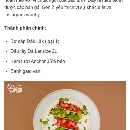
hoàn hảo với vị chua ngọt của dâu tươi. Đây là mẫu bánh
được các bạn gái Gen Z yêu thích vì sự khác biệt và
Instagram-worthy.
Thành phần chính
:
Bơ sáp Đắk Lắk (loại 1)
Dâu tây Đà Lạt size 2L
Kem tươi Anchor 35% béo
Bánh gato vani