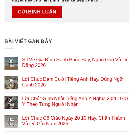
duyệt này cho lần bình luận kế tiếp của tôi.
BÀI VIẾT GẦN ĐÂY
Stt Về Gia Đình Hạnh Phúc Hay, Ngắn Gọn Và Dễ
05
Đăng 2026
Th5
Lời Chúc Đám Cưới Tiếng Anh Hay, Đúng Ngữ
05
Cảnh 2026
Th5
Lời Chúc Sinh Nhật Tiếng Anh Ý Nghĩa 2026: Gợi
04
Ý Theo Từng Người Nhận
Th5
Lời Chúc Cô Giáo Ngày 20 10 Hay, Chân Thành
04
Và Dễ Gửi Năm 2026
Th5