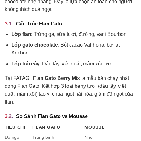
chocolate nhẹ nhàng. Đây là lựa chọn an toàn cho người
không thích quá ngọt.
Cấu Trúc Flan Gato
Lớp flan
: Trứng gà, sữa tươi, đường, vani Bourbon
Lớp gato chocolate
: Bột cacao Valrhona, bơ lạt
Anchor
Lớp trái cây
: Dâu tây, việt quất, mâm xôi tươi
Tại FATAGI,
Flan Gato Berry Mix
là mẫu bán chạy nhất
dòng Flan Gato. Kết hợp 3 loại berry tươi (dâu tây, việt
quất, mâm xôi) tạo vị chua ngọt hài hòa, giảm độ ngọt của
flan.
So Sánh Flan Gato vs Mousse
TIÊU CHÍ
FLAN GATO
MOUSSE
Độ ngọt
Trung bình
Nhẹ