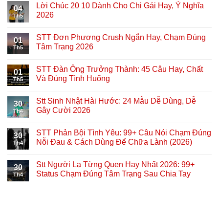
Lời Chúc 20 10 Dành Cho Chị Gái Hay, Ý Nghĩa
04
2026
Th5
STT Đơn Phương Crush Ngắn Hay, Chạm Đúng
01
Tâm Trạng 2026
Th5
STT Đàn Ông Trưởng Thành: 45 Câu Hay, Chất
01
Và Đúng Tình Huống
Th5
Stt Sinh Nhật Hài Hước: 24 Mẫu Dễ Dùng, Dễ
30
Gây Cười 2026
Th4
STT Phản Bội Tình Yêu: 99+ Câu Nói Chạm Đúng
30
Nỗi Đau & Cách Dùng Để Chữa Lành (2026)
Th4
Stt Người Lạ Từng Quen Hay Nhất 2026: 99+
30
Status Chạm Đúng Tâm Trạng Sau Chia Tay
Th4