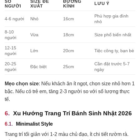
SỐ
SIZE ĐỀ
ĐƯỜNG
LƯU Ý
NGƯỜI
XUẤT
KÍNH
Phù hợp gia đình
4-6 người
Nhỏ
16cm
nhỏ
8-10
Vừa
18cm
Size phổ biến nhất
người
12-15
Lớn
20cm
Tiệc công ty, bạn bè
người
20-25
Cần đặt trước 5-7
Đặc biệt
25cm
người
ngày
Mẹo chọn size
: Nếu khách ăn ít ngọt, chọn size nhỏ hơn 1
bậc. Nếu có trẻ em, tăng 2-3 người so với số lượng thực
tế.
Xu Hướng Trang Trí Bánh Sinh Nhật 2026
Minimalist Style
Trang trí tối giản với 1-2 màu chủ đạo, ít chi tiết rườm rà.