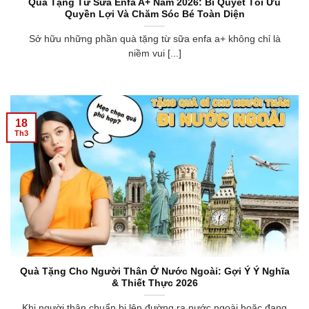
Quà Tặng Từ Sữa Enfa A+ Năm 2026: Bí Quyết Tối Ưu
Quyền Lợi Và Chăm Sóc Bé Toàn Diện
Sở hữu những phần quà tặng từ sữa enfa a+ không chỉ là
niềm vui [...]
18
Th3
Quà Tặng Cho Người Thân Ở Nước Ngoài: Gợi Ý Ý Nghĩa
& Thiết Thực 2026
Khi người thân chuẩn bị lên đường ra nước ngoài hoặc đang