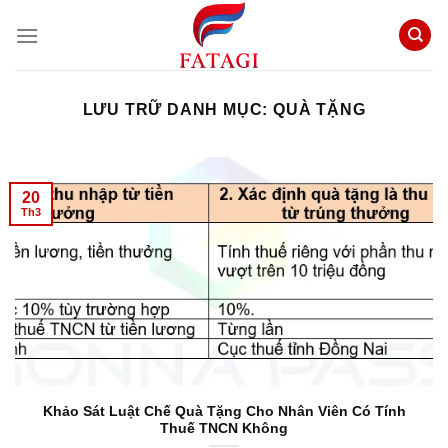
Chuyển
đến
nội
dung
LƯU TRỮ DANH MỤC:
QUÀ TẶNG
20
Th3
Khảo Sát Luật Chế Quà Tặng Cho Nhân Viên Có Tính
Thuế TNCN Không