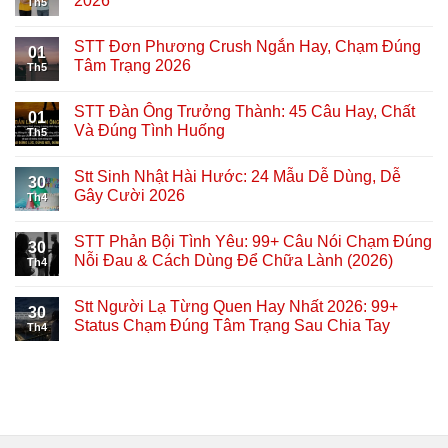
2026
Th5
STT Đơn Phương Crush Ngắn Hay, Chạm Đúng
01
Tâm Trạng 2026
Th5
STT Đàn Ông Trưởng Thành: 45 Câu Hay, Chất
01
Và Đúng Tình Huống
Th5
Stt Sinh Nhật Hài Hước: 24 Mẫu Dễ Dùng, Dễ
30
Gây Cười 2026
Th4
STT Phản Bội Tình Yêu: 99+ Câu Nói Chạm Đúng
30
Nỗi Đau & Cách Dùng Để Chữa Lành (2026)
Th4
Stt Người Lạ Từng Quen Hay Nhất 2026: 99+
30
Status Chạm Đúng Tâm Trạng Sau Chia Tay
Th4