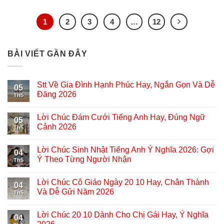
1
2
3
4
…
12
BÀI VIẾT GẦN ĐÂY
Stt Về Gia Đình Hạnh Phúc Hay, Ngắn Gọn Và Dễ
05
Đăng 2026
Th5
Lời Chúc Đám Cưới Tiếng Anh Hay, Đúng Ngữ
05
Cảnh 2026
Th5
Lời Chúc Sinh Nhật Tiếng Anh Ý Nghĩa 2026: Gợi
04
Ý Theo Từng Người Nhận
Th5
Lời Chúc Cô Giáo Ngày 20 10 Hay, Chân Thành
04
Và Dễ Gửi Năm 2026
Th5
Lời Chúc 20 10 Dành Cho Chị Gái Hay, Ý Nghĩa
04