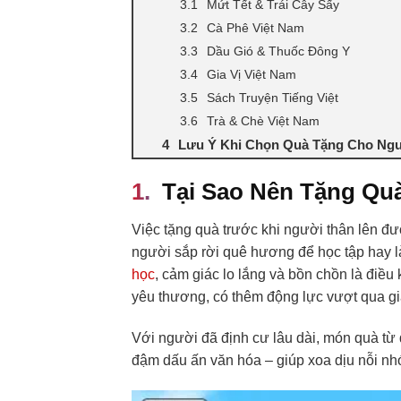
Mứt Tết & Trái Cây Sấy
Cà Phê Việt Nam
Dầu Gió & Thuốc Đông Y
Gia Vị Việt Nam
Sách Truyện Tiếng Việt
Trà & Chè Việt Nam
Lưu Ý Khi Chọn Quà Tặng Cho Ng
Tại Sao Nên Tặng Qu
Việc tặng quà trước khi người thân lên đư
người sắp rời quê hương để học tập hay là
học
, cảm giác lo lắng và bồn chồn là điề
yêu thương, có thêm động lực vượt qua gi
Với người đã định cư lâu dài, món quà từ 
đậm dấu ấn văn hóa – giúp xoa dịu nỗi nhớ n