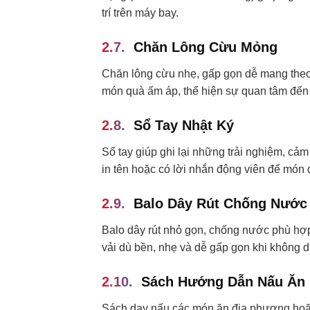
trí trên máy bay.
Chăn Lông Cừu Mỏng
Chăn lông cừu nhẹ, gấp gọn dễ mang theo,
món quà ấm áp, thể hiện sự quan tâm đến
Sổ Tay Nhật Ký
Sổ tay giúp ghi lại những trải nghiệm, cả
in tên hoặc có lời nhắn động viên để món 
Balo Dây Rút Chống Nước
Balo dây rút nhỏ gọn, chống nước phù hợp 
vải dù bền, nhẹ và dễ gấp gọn khi không 
Sách Hướng Dẫn Nấu Ăn 
Sách dạy nấu các món ăn địa phương hoặc 