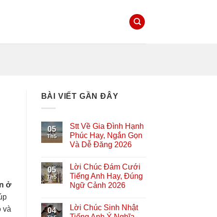
BÀI VIẾT GẦN ĐÂY
Stt Về Gia Đình Hạnh
05
Phúc Hay, Ngắn Gọn
Th5
Và Dễ Đăng 2026
Lời Chúc Đám Cưới
05
Tiếng Anh Hay, Đúng
Th5
n ở
Ngữ Cảnh 2026
úp
Lời Chúc Sinh Nhật
o và
04
Tiếng Anh Ý Nghĩa