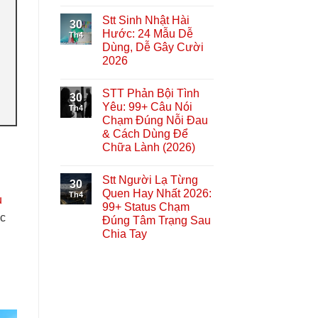
Stt Sinh Nhật Hài
30
Hước: 24 Mẫu Dễ
Th4
Dùng, Dễ Gây Cười
2026
STT Phản Bội Tình
30
Yêu: 99+ Câu Nói
Th4
Chạm Đúng Nỗi Đau
& Cách Dùng Để
Chữa Lành (2026)
Stt Người Lạ Từng
30
Quen Hay Nhất 2026:
Th4
u
99+ Status Chạm
ợc
Đúng Tâm Trạng Sau
Chia Tay