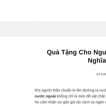
Chuyển
đến
nội
dung
Quà Tặng Cho Ngư
Nghĩa
ĐÃ ĐĂ
Khi người thân chuẩn bị lên đường ra nư
nước ngoài
không chỉ là món đồ vật chất 
họ cảm nhận sự gần gũi dù cách xa ngàn d