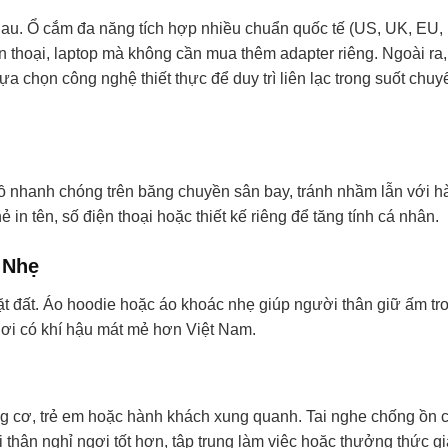
au. Ổ cắm đa năng tích hợp nhiều chuẩn quốc tế (US, UK, EU,
 thoại, laptop mà không cần mua thêm adapter riêng. Ngoài ra,
ựa chọn công nghệ thiết thực để duy trì liên lạc trong suốt chuy
 đồ nhanh chóng trên băng chuyền sân bay, tránh nhầm lẫn với h
in tên, số điện thoại hoặc thiết kế riêng để tăng tính cá nhân.
 Nhẹ
t đất. Áo hoodie hoặc áo khoác nhẹ giúp người thân giữ ấm tr
nơi có khí hậu mát mẻ hơn Việt Nam.
ng cơ, trẻ em hoặc hành khách xung quanh. Tai nghe chống ồn 
 thân nghỉ ngơi tốt hơn, tập trung làm việc hoặc thưởng thức gi