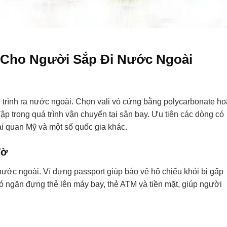
 Cho Người Sắp Đi Nước Ngoài
nh trình ra nước ngoài. Chọn vali vỏ cứng bằng polycarbonate h
ập trong quá trình vận chuyển tại sân bay. Ưu tiên các dòng có
ải quan Mỹ và một số quốc gia khác.
Tờ
 nước ngoài. Ví đựng passport giúp bảo vệ hộ chiếu khỏi bị gấp
có ngăn đựng thẻ lên máy bay, thẻ ATM và tiền mặt, giúp người