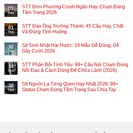
STT Đơn Phương Crush Ngắn Hay, Chạm Đúng
01
Tâm Trạng 2026
Th5
STT Đàn Ông Trưởng Thành: 45 Câu Hay, Chất
01
Và Đúng Tình Huống
Th5
Stt Sinh Nhật Hài Hước: 24 Mẫu Dễ Dùng, Dễ
30
Gây Cười 2026
Th4
STT Phản Bội Tình Yêu: 99+ Câu Nói Chạm Đúng
30
Nỗi Đau & Cách Dùng Để Chữa Lành (2026)
Th4
Stt Người Lạ Từng Quen Hay Nhất 2026: 99+
30
Status Chạm Đúng Tâm Trạng Sau Chia Tay
Th4