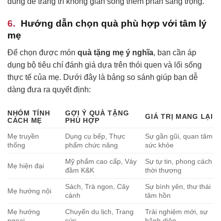
dùng để trang trí không gian sống thêm phần sang trọng.
Hướng dẫn chọn quà phù hợp với tâm lý
mẹ
Để chọn được món
quà tặng mẹ ý nghĩa
, bạn cần áp
dụng bộ tiêu chí đánh giá dựa trên thói quen và lối sống
thực tế của mẹ. Dưới đây là bảng so sánh giúp bạn dễ
dàng đưa ra quyết định:
NHÓM TÍNH
GỢI Ý QUÀ TẶNG
GIÁ TRỊ MANG LẠI
CÁCH MẸ
PHÙ HỢP
Mẹ truyền
Dụng cụ bếp, Thực
Sự gần gũi, quan tâm
thống
phẩm chức năng
sức khỏe
Mỹ phẩm cao cấp, Váy
Sự tự tin, phong cách
Mẹ hiện đại
đầm K&K
thời thượng
Sách, Trà ngon, Cây
Sự bình yên, thư thái
Mẹ hướng nội
cảnh
tâm hồn
Mẹ hướng
Chuyến du lịch, Trang
Trải nghiệm mới, sự
ngoại
sức
hãnh diện