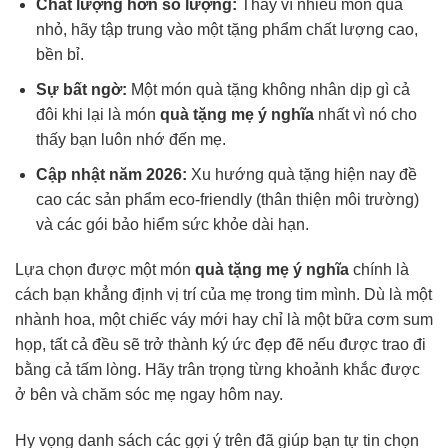
Chất lượng hơn số lượng:
Thay vì nhiều món quà
nhỏ, hãy tập trung vào một tặng phẩm chất lượng cao,
bền bỉ.
Sự bất ngờ:
Một món quà tặng không nhân dịp gì cả
đôi khi lại là món
quà tặng mẹ ý nghĩa
nhất vì nó cho
thấy bạn luôn nhớ đến mẹ.
Cập nhật năm 2026:
Xu hướng quà tặng hiện nay đề
cao các sản phẩm eco-friendly (thân thiện môi trường)
và các gói bảo hiểm sức khỏe dài hạn.
Lựa chọn được một món
quà tặng mẹ ý nghĩa
chính là
cách bạn khẳng định vị trí của mẹ trong tim mình. Dù là một
nhành hoa, một chiếc váy mới hay chỉ là một bữa cơm sum
họp, tất cả đều sẽ trở thành ký ức đẹp đẽ nếu được trao đi
bằng cả tấm lòng. Hãy trân trọng từng khoảnh khắc được
ở bên và chăm sóc mẹ ngay hôm nay.
Hy vọng danh sách các gợi ý trên đã giúp bạn tự tin chọn