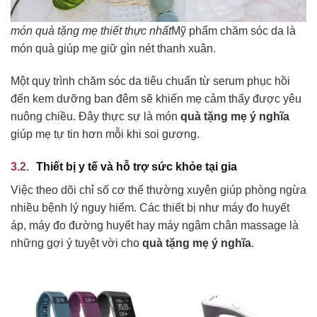
món quà tặng mẹ thiết thực nhất
Mỹ phẩm chăm sóc da là
món quà giúp mẹ giữ gìn nét thanh xuân.
Một quy trình chăm sóc da tiêu chuẩn từ serum phục hồi
đến kem dưỡng ban đêm sẽ khiến mẹ cảm thấy được yêu
nuông chiều. Đây thực sự là món
quà tặng mẹ ý nghĩa
giúp mẹ tự tin hơn mỗi khi soi gương.
Thiết bị y tế và hỗ trợ sức khỏe tại gia
Việc theo dõi chỉ số cơ thể thường xuyên giúp phòng ngừa
nhiều bệnh lý nguy hiểm. Các thiết bị như máy đo huyết
áp, máy đo đường huyết hay máy ngâm chân massage là
những gợi ý tuyệt vời cho
quà tặng mẹ ý nghĩa
.