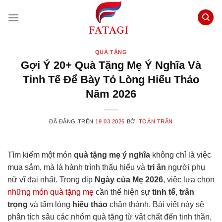
Chuyển
đến
nội
dung
QUÀ TẶNG
Gợi Ý 20+ Quà Tặng Mẹ Ý Nghĩa Và
Tinh Tế Để Bày Tỏ Lòng Hiếu Thảo
Năm 2026
ĐÃ ĐĂNG TRÊN
19.03.2026
BỞI
TOÀN TRẦN
Tìm kiếm một món
quà tặng mẹ ý nghĩa
không chỉ là việc
mua sắm, mà là hành trình thấu hiểu và
tri ân
người phụ
nữ vĩ đại nhất. Trong dịp
Ngày của Mẹ 2026
, việc lựa chọn
những món quà tặng mẹ
cần thể hiện sự
tinh tế
,
trân
trọng
và tấm lòng
hiếu thảo
chân thành. Bài viết này sẽ
phân tích sâu các nhóm quà tặng từ vật chất đến tinh thần,