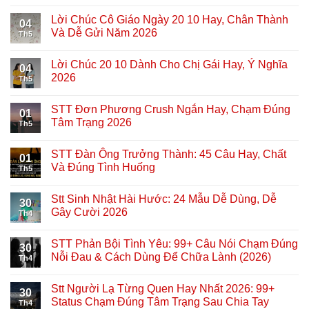
Lời Chúc Cô Giáo Ngày 20 10 Hay, Chân Thành
04
Và Dễ Gửi Năm 2026
Th5
Lời Chúc 20 10 Dành Cho Chị Gái Hay, Ý Nghĩa
04
2026
Th5
STT Đơn Phương Crush Ngắn Hay, Chạm Đúng
01
Tâm Trạng 2026
Th5
STT Đàn Ông Trưởng Thành: 45 Câu Hay, Chất
01
Và Đúng Tình Huống
Th5
Stt Sinh Nhật Hài Hước: 24 Mẫu Dễ Dùng, Dễ
30
Gây Cười 2026
Th4
STT Phản Bội Tình Yêu: 99+ Câu Nói Chạm Đúng
30
Nỗi Đau & Cách Dùng Để Chữa Lành (2026)
Th4
Stt Người Lạ Từng Quen Hay Nhất 2026: 99+
30
Status Chạm Đúng Tâm Trạng Sau Chia Tay
Th4