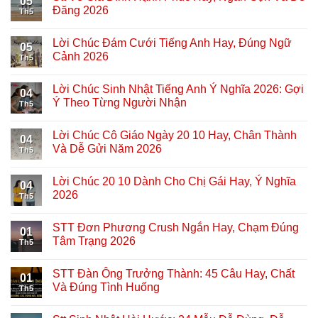
05
Đăng 2026
Th5
Lời Chúc Đám Cưới Tiếng Anh Hay, Đúng Ngữ
05
Cảnh 2026
Th5
Lời Chúc Sinh Nhật Tiếng Anh Ý Nghĩa 2026: Gợi
04
Ý Theo Từng Người Nhận
Th5
Lời Chúc Cô Giáo Ngày 20 10 Hay, Chân Thành
04
Và Dễ Gửi Năm 2026
Th5
Lời Chúc 20 10 Dành Cho Chị Gái Hay, Ý Nghĩa
04
2026
Th5
STT Đơn Phương Crush Ngắn Hay, Chạm Đúng
01
Tâm Trạng 2026
Th5
STT Đàn Ông Trưởng Thành: 45 Câu Hay, Chất
01
Và Đúng Tình Huống
Th5