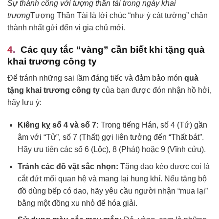
Sự thành công với tượng thần tài trong ngày khai
trương
Tượng Thần Tài là lời chúc “như ý cát tường” chân
thành nhất gửi đến vị gia chủ mới.
Các quy tắc “vàng” cần biết khi tặng quà
khai trương công ty
Để tránh những sai lầm đáng tiếc và đảm bảo món
quà
tặng khai trương công ty
của bạn được đón nhận hồ hởi,
hãy lưu ý:
Kiêng kỵ số 4 và số 7:
Trong tiếng Hán, số 4 (Tứ) gần
âm với “Tử”, số 7 (Thất) gợi liên tưởng đến “Thất bát”.
Hãy ưu tiên các số 6 (Lộc), 8 (Phát) hoặc 9 (Vĩnh cửu).
Tránh các đồ vật sắc nhọn:
Tặng dao kéo được coi là
cắt đứt mối quan hệ và mang lại hung khí. Nếu tặng bộ
đồ dùng bếp có dao, hãy yêu cầu người nhận “mua lại”
bằng một đồng xu nhỏ để hóa giải.