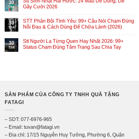
Stt Sinh Nhật Hài Hước: 24 Mẫu Dễ Dùng, Dễ
30
Gây Cười 2026
Th4
STT Phản Bội Tình Yêu: 99+ Câu Nói Chạm Đúng
30
Nỗi Đau & Cách Dùng Để Chữa Lành (2026)
Th4
Stt Người Lạ Từng Quen Hay Nhất 2026: 99+
30
Status Chạm Đúng Tâm Trạng Sau Chia Tay
Th4
SẢN PHẨM CỦA CÔNG TY TNHH QUÀ TẶNG
FATAGI
– SDT: 077-6976-965
– Email: tuvan@fatagi.vn
– Địa chỉ: 17/15 Nguyễn Huy Tưởng, Phường 6, Quận