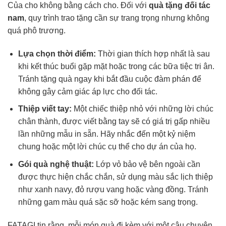
Của cho không bằng cách cho. Đối với
quà tặng đối tác
nam
, quy trình trao tặng cần sự trang trọng nhưng không
quá phô trương.
Lựa chọn thời điểm:
Thời gian thích hợp nhất là sau
khi kết thúc buổi gặp mặt hoặc trong các bữa tiệc tri ân.
Tránh tặng quà ngay khi bắt đầu cuộc đàm phán để
không gây cảm giác áp lực cho đối tác.
Thiệp viết tay:
Một chiếc thiệp nhỏ với những lời chúc
chân thành, được viết bằng tay sẽ có giá trị gấp nhiều
lần những mẫu in sẵn. Hãy nhắc đến một kỷ niệm
chung hoặc một lời chúc cụ thể cho dự án của họ.
Gói quà nghệ thuật:
Lớp vỏ bảo vệ bên ngoài cần
được thực hiện chắc chắn, sử dụng màu sắc lịch thiệp
như xanh navy, đỏ rượu vang hoặc vàng đồng. Tránh
những gam màu quá sặc sỡ hoặc kém sang trọng.
FATAGI tin rằng, mỗi món quà đi kèm với một câu chuyện