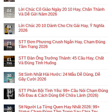
Lời Chúc Cô Giáo Ngày 20 10 Hay, Chân Thành
04
Và Dễ Gửi Năm 2026
Th5
Lời Chúc 20 10 Dành Cho Chị Gái Hay, Ý Nghĩa
04
2026
Th5
STT Đơn Phương Crush Ngắn Hay, Chạm Đúng
01
Tâm Trạng 2026
Th5
STT Đàn Ông Trưởng Thành: 45 Câu Hay, Chất
01
Và Đúng Tình Huống
Th5
Stt Sinh Nhật Hài Hước: 24 Mẫu Dễ Dùng, Dễ
30
Gây Cười 2026
Th4
STT Phản Bội Tình Yêu: 99+ Câu Nói Chạm Đúng
30
Nỗi Đau & Cách Dùng Để Chữa Lành (2026)
Th4
Stt Người Lạ Từng Quen Hay Nhất 2026: 99+
30
Status Chạm Đúng Tâm Trạng Sau Chia Tay
Th4