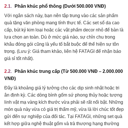
Phân khúc phổ thông (Dưới 500.000 VNĐ)
Với ngân sách này, bạn nên tập trung vào các sản phẩm
quà tặng văn phòng mang tính thực tế. Các set sổ da cao
cấp, bút ký kim loại hoặc các vật phẩm decor nhỏ để bàn là
lựa chọn an toàn. Dù ở mức giá nào, sự chỉn chu trong
khâu đóng gói cũng là yếu tố bắt buộc để thể hiện sự tôn
trọng. (Lưu ý: Giá tham khảo, liên hệ FATAGI để nhận báo
giá sỉ tốt nhất).
Phân khúc trung cấp (Từ 500.000 VNĐ – 2.000.000
VNĐ)
Đây là khoảng giá lý tưởng cho các dịp sinh nhật hoặc tri
ân định kỳ. Các dòng bình gốm sứ phong thủy hoặc tượng
linh vật mạ vàng kích thước vừa phải sẽ rất nổi bật. Những
món quà này vừa có giá trị thẩm mỹ, vừa là lời chúc tốt đẹp
gửi đến sự nghiệp của đối tác. Tại FATAGI, những set quà
kết hợp giữa nghệ thuật gốm và trà thượng hạng thường