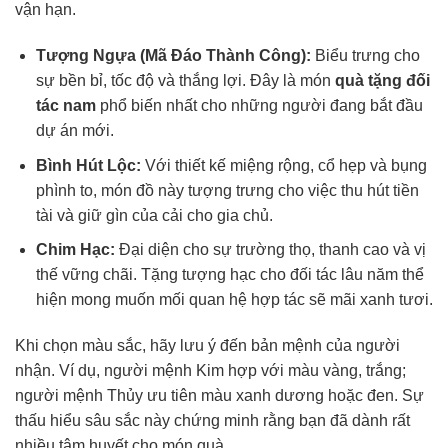
vận hạn.
Tượng Ngựa (Mã Đáo Thành Công):
Biểu trưng cho
sự bền bỉ, tốc độ và thắng lợi. Đây là món
quà tặng đối
tác nam
phổ biến nhất cho những người đang bắt đầu
dự án mới.
Bình Hút Lộc:
Với thiết kế miệng rộng, cổ hẹp và bụng
phình to, món đồ này tượng trưng cho việc thu hút tiền
tài và giữ gìn của cải cho gia chủ.
Chim Hạc:
Đại diện cho sự trường thọ, thanh cao và vị
thế vững chãi. Tặng tượng hạc cho đối tác lâu năm thể
hiện mong muốn mối quan hệ hợp tác sẽ mãi xanh tươi.
Khi chọn màu sắc, hãy lưu ý đến bản mệnh của người
nhận. Ví dụ, người mệnh Kim hợp với màu vàng, trắng;
người mệnh Thủy ưu tiên màu xanh dương hoặc đen. Sự
thấu hiểu sâu sắc này chứng minh rằng bạn đã dành rất
nhiều tâm huyết cho món quà.