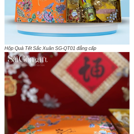
Hộp Quà Tết Sắc Xuân SG-QT01 đẳng cấp