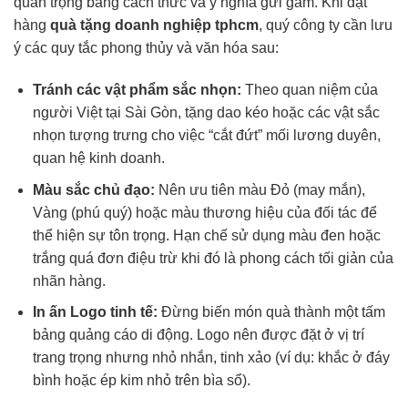
quan trọng bằng cách thức và ý nghĩa gửi gắm. Khi đặt
hàng
quà tặng doanh nghiệp tphcm
, quý công ty cần lưu
ý các quy tắc phong thủy và văn hóa sau:
Tránh các vật phẩm sắc nhọn:
Theo quan niệm của
người Việt tại Sài Gòn, tặng dao kéo hoặc các vật sắc
nhọn tượng trưng cho việc “cắt đứt” mối lương duyên,
quan hệ kinh doanh.
Màu sắc chủ đạo:
Nên ưu tiên màu Đỏ (may mắn),
Vàng (phú quý) hoặc màu thương hiệu của đối tác để
thể hiện sự tôn trọng. Hạn chế sử dụng màu đen hoặc
trắng quá đơn điệu trừ khi đó là phong cách tối giản của
nhãn hàng.
In ấn Logo tinh tế:
Đừng biến món quà thành một tấm
bảng quảng cáo di động. Logo nên được đặt ở vị trí
trang trọng nhưng nhỏ nhắn, tinh xảo (ví dụ: khắc ở đáy
bình hoặc ép kim nhỏ trên bìa sổ).