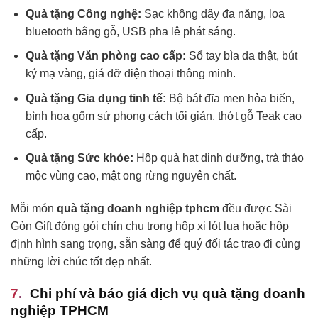
Quà tặng Công nghệ:
Sạc không dây đa năng, loa
bluetooth bằng gỗ, USB pha lê phát sáng.
Quà tặng Văn phòng cao cấp:
Sổ tay bìa da thật, bút
ký mạ vàng, giá đỡ điện thoại thông minh.
Quà tặng Gia dụng tinh tế:
Bộ bát đĩa men hỏa biến,
bình hoa gốm sứ phong cách tối giản, thớt gỗ Teak cao
cấp.
Quà tặng Sức khỏe:
Hộp quà hạt dinh dưỡng, trà thảo
mộc vùng cao, mật ong rừng nguyên chất.
Mỗi món
quà tặng doanh nghiệp tphcm
đều được Sài
Gòn Gift đóng gói chỉn chu trong hộp xi lót lụa hoặc hộp
định hình sang trọng, sẵn sàng để quý đối tác trao đi cùng
những lời chúc tốt đẹp nhất.
Chi phí và báo giá dịch vụ quà tặng doanh
nghiệp TPHCM