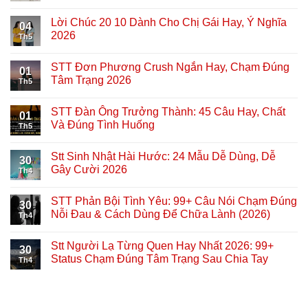
Lời Chúc 20 10 Dành Cho Chị Gái Hay, Ý Nghĩa
04
2026
Th5
STT Đơn Phương Crush Ngắn Hay, Chạm Đúng
01
Tâm Trạng 2026
Th5
STT Đàn Ông Trưởng Thành: 45 Câu Hay, Chất
01
Và Đúng Tình Huống
Th5
Stt Sinh Nhật Hài Hước: 24 Mẫu Dễ Dùng, Dễ
30
Gây Cười 2026
Th4
STT Phản Bội Tình Yêu: 99+ Câu Nói Chạm Đúng
30
Nỗi Đau & Cách Dùng Để Chữa Lành (2026)
Th4
Stt Người Lạ Từng Quen Hay Nhất 2026: 99+
30
Status Chạm Đúng Tâm Trạng Sau Chia Tay
Th4