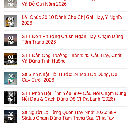
04
Và Dễ Gửi Năm 2026
Th5
Lời Chúc 20 10 Dành Cho Chị Gái Hay, Ý Nghĩa
04
2026
Th5
STT Đơn Phương Crush Ngắn Hay, Chạm Đúng
01
Tâm Trạng 2026
Th5
STT Đàn Ông Trưởng Thành: 45 Câu Hay, Chất
01
Và Đúng Tình Huống
Th5
Stt Sinh Nhật Hài Hước: 24 Mẫu Dễ Dùng, Dễ
30
Gây Cười 2026
Th4
STT Phản Bội Tình Yêu: 99+ Câu Nói Chạm Đúng
30
Nỗi Đau & Cách Dùng Để Chữa Lành (2026)
Th4
Stt Người Lạ Từng Quen Hay Nhất 2026: 99+
30
Status Chạm Đúng Tâm Trạng Sau Chia Tay
Th4