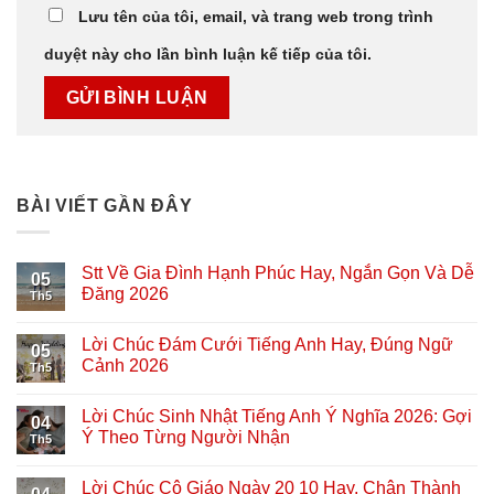
Lưu tên của tôi, email, và trang web trong trình
duyệt này cho lần bình luận kế tiếp của tôi.
BÀI VIẾT GẦN ĐÂY
Stt Về Gia Đình Hạnh Phúc Hay, Ngắn Gọn Và Dễ
05
Đăng 2026
Th5
Lời Chúc Đám Cưới Tiếng Anh Hay, Đúng Ngữ
05
Cảnh 2026
Th5
Lời Chúc Sinh Nhật Tiếng Anh Ý Nghĩa 2026: Gợi
04
Ý Theo Từng Người Nhận
Th5
Lời Chúc Cô Giáo Ngày 20 10 Hay, Chân Thành