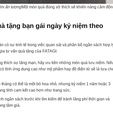
iệm ấn tượng
Một món quà đúng sở thích sẽ khiến nàng cảm độ
uà tặng bạn gái ngày kỷ niệm theo
 có sự tinh tế trong việc quan sát và phân bổ ngân sách hợp l
gia tư vấn quà tặng của FATAGI:
 thích sự lãng mạn, hãy ưu tiên những món quà lưu niệm. Nế
có tính ứng dụng cao như mỹ phẩm hay đồ điện tử sẽ là lựa ch
 tháng có thể là một bó hoa nhỏ, nhưng kỷ niệm 1 năm hoặc 3
g tính cam kết cao hơn như trang sức.
h ngân sách trước khi tìm kiếm để tránh lãng phí thời gian và
ng tầm giá.