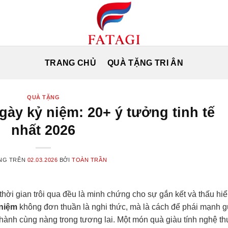
TRANG CHỦ
QUÀ TẶNG TRI ÂN
QUÀ TẶNG
gày kỷ niệm: 20+ ý tưởng tinh tế
nhất 2026
NG TRÊN
02.03.2026
BỞI
TOÀN TRẦN
thời gian trôi qua đều là minh chứng cho sự gắn kết và thấu hiể
 niệm
không đơn thuần là nghi thức, mà là cách để phái mạnh g
 hành cùng nàng trong tương lai. Một món quà giàu tính nghệ th