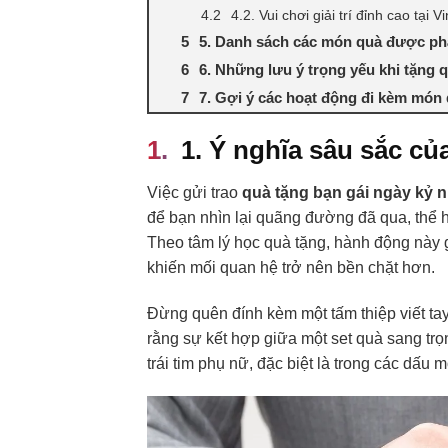
4.2. Vui chơi giải trí đỉnh cao tại
5. Danh sách các món quà được phá
6. Những lưu ý trọng yếu khi tặng 
7. Gợi ý các hoạt động đi kèm món
1. Ý nghĩa sâu sắc củ
Việc gửi trao
quà tặng bạn gái ngày kỷ 
để bạn nhìn lại quãng đường đã qua, thể h
Theo tâm lý học quà tặng, hành động này g
khiến mối quan hệ trở nên bền chặt hơn.
Đừng quên đính kèm một tấm thiệp viết tay
rằng sự kết hợp giữa một set quà sang tr
trái tim phụ nữ, đặc biệt là trong các dấ