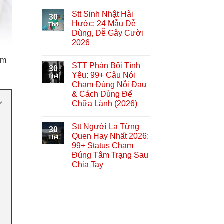
Stt Sinh Nhật Hài
30
Hước: 24 Mẫu Dễ
Th4
Dùng, Dễ Gây Cười
2026
ảm
STT Phản Bội Tình
30
Yêu: 99+ Câu Nói
Th4
Chạm Đúng Nỗi Đau
& Cách Dùng Để
Chữa Lành (2026)
Stt Người Lạ Từng
30
Quen Hay Nhất 2026:
Th4
99+ Status Chạm
Đúng Tâm Trạng Sau
Chia Tay