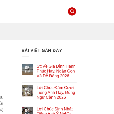
BÀI VIẾT GẦN ĐÂY
Stt Về Gia Đình Hạnh
05
Phúc Hay, Ngắn Gọn
Th5
Và Dễ Đăng 2026
Lời Chúc Đám Cưới
05
Tiếng Anh Hay, Đúng
Th5
u.
Ngữ Cảnh 2026
ửi
Lời Chúc Sinh Nhật
uật,
04
Tiếng Anh Ý Nghĩa