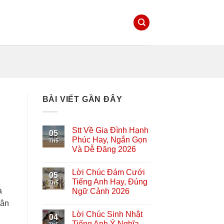
BÀI VIẾT GẦN ĐÂY
Stt Về Gia Đình Hạnh
05
Phúc Hay, Ngắn Gọn
Th5
Và Dễ Đăng 2026
Lời Chúc Đám Cưới
05
Tiếng Anh Hay, Đúng
Th5
à
Ngữ Cảnh 2026
hân
Lời Chúc Sinh Nhật
04
Tiếng Anh Ý Nghĩa