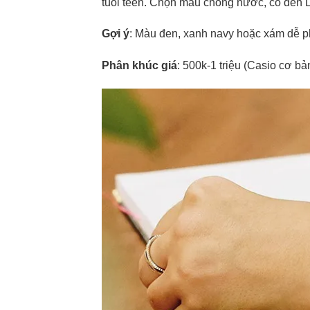
tuổi teen. Chọn mẫu chống nước, có đèn L
Gợi ý
: Màu đen, xanh navy hoặc xám dễ p
Phân khúc giá
: 500k-1 triệu (Casio cơ bản