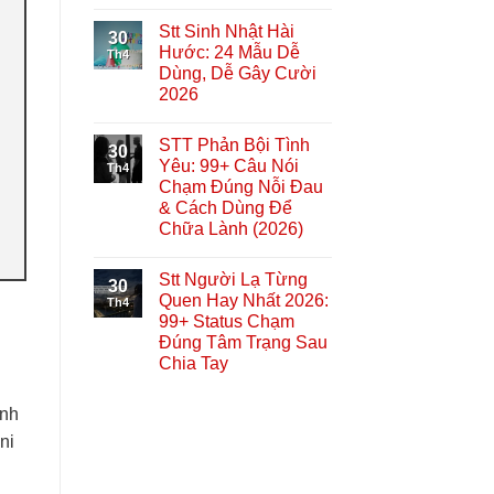
Stt Sinh Nhật Hài
30
Hước: 24 Mẫu Dễ
Th4
Dùng, Dễ Gây Cười
2026
STT Phản Bội Tình
30
Yêu: 99+ Câu Nói
Th4
Chạm Đúng Nỗi Đau
& Cách Dùng Để
Chữa Lành (2026)
Stt Người Lạ Từng
30
Quen Hay Nhất 2026:
Th4
99+ Status Chạm
Đúng Tâm Trạng Sau
Chia Tay
ánh
ni