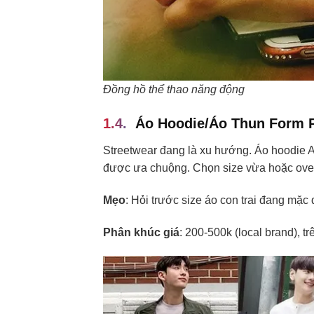
Đồng hồ thể thao năng động
Áo Hoodie/Áo Thun Form 
Streetwear đang là xu hướng. Áo hoodie Ad
được ưa chuộng. Chọn size vừa hoặc overs
Mẹo
: Hỏi trước size áo con trai đang mặc 
Phân khúc giá
: 200-500k (local brand), t