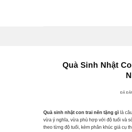
Chuyển
đến
nội
dung
Quà Sinh Nhật Co
N
ĐÃ ĐĂ
Quà sinh nhật con trai nên tặng gì
là câ
vừa ý nghĩa, vừa phù hợp với độ tuổi và 
theo từng độ tuổi, kèm phân khúc giá cụ t