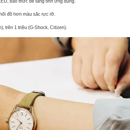
ED, báo thức để tăng tính ứng dụng.
hối đồ hơn màu sắc rực rỡ.
), trên 1 triệu (G-Shock, Citizen).