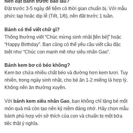
Nên đặt bánh trước bao lâu?
Đặt trước 3-5 ngày để tiệm có thời gian chuẩn bị. Với mẫu
phức tạp hoặc dịp lễ (Tết, 1/6), nên đặt trước 1 tuần.
Bánh có thể viết chữ gì?
Thông thường viết “Chúc mừng sinh nhật [tên bé]” hoặc
“Happy Birthday”. Bạn cũng có thể yêu cầu viết câu đặc
biệt như “Chúc con mạnh mẽ như siêu nhân Gao”.
Bánh kem bơ có béo không?
Kem bơ chứa nhiều chất béo và đường hơn kem tươi. Tuy
nhiên, trong ngày sinh nhật, cho bé ăn 1-2 miếng là hợp lý.
Không nên ăn thường xuyên.
Với
bánh kem siêu nhân Gao
, bạn không chỉ tặng bé một
món quà mà còn tạo nên kỷ niệm đáng nhớ. Hãy chọn mẫu
bánh phù hợp với sở thích của con và chuẩn bị một bữa
tiệc thật ý nghĩa.