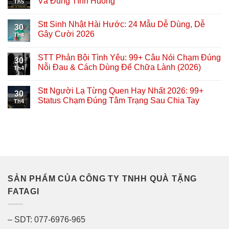
Và Đúng Tình Huống
Th5
Stt Sinh Nhật Hài Hước: 24 Mẫu Dễ Dùng, Dễ
30
Gây Cười 2026
Th4
STT Phản Bội Tình Yêu: 99+ Câu Nói Chạm Đúng
30
Nỗi Đau & Cách Dùng Để Chữa Lành (2026)
Th4
Stt Người Lạ Từng Quen Hay Nhất 2026: 99+
30
Status Chạm Đúng Tâm Trạng Sau Chia Tay
Th4
SẢN PHẨM CỦA CÔNG TY TNHH QUÀ TẶNG
FATAGI
– SDT: 077-6976-965