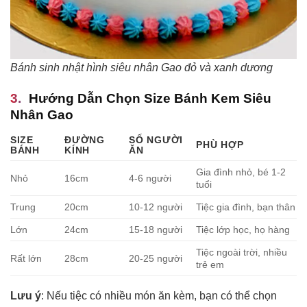
Bánh sinh nhật hình siêu nhân Gao đỏ và xanh dương
Hướng Dẫn Chọn Size Bánh Kem Siêu
Nhân Gao
SIZE
ĐƯỜNG
SỐ NGƯỜI
PHÙ HỢP
BÁNH
KÍNH
ĂN
Gia đình nhỏ, bé 1-2
Nhỏ
16cm
4-6 người
tuổi
Trung
20cm
10-12 người
Tiệc gia đình, bạn thân
Lớn
24cm
15-18 người
Tiệc lớp học, họ hàng
Tiệc ngoài trời, nhiều
Rất lớn
28cm
20-25 người
trẻ em
Lưu ý
: Nếu tiệc có nhiều món ăn kèm, bạn có thể chọn