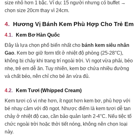
size nhỏ hơn 1 bậc. Ví dụ: 15 người nhưng có buffet →
chọn size 20cm thay vì 24cm.
Hương Vị Bánh Kem Phù Hợp Cho Trẻ Em
Kem Bơ Hàn Quốc
Đây là lựa chọn phổ biến nhất cho
bánh kem siêu nhân
Gao
. Kem bơ giữ form tốt ở nhiệt độ phòng (25-28°C),
không bị chảy khi trang trí ngoài trời. Vị ngọt vừa phải, béo
nhẹ, trẻ em dễ ăn. Tuy nhiên, kem bơ chứa nhiều đường
và chất béo, nên chỉ cho bé ăn vừa đủ.
Kem Tươi (Whipped Cream)
Kem tươi có vị nhẹ hơn, ít ngọt hơn kem bơ, phù hợp với
bé nhạy cảm với đồ ngọt. Nhược điểm là kem tươi dễ tan
chảy ở nhiệt độ cao, cần bảo quản lạnh 2-4°C. Nếu tiệc tổ
chức ngoài trời hoặc thời tiết nóng, không nên chọn loại
này.