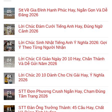
Stt Về Gia Đình Hạnh Phúc Hay, Ngắn Gọn Và Dễ
05
Đăng 2026
Th5
Lời Chúc Đám Cưới Tiếng Anh Hay, Đúng Ngữ
05
Cảnh 2026
Th5
Lời Chúc Sinh Nhật Tiếng Anh Ý Nghĩa 2026: Gợi
04
Ý Theo Từng Người Nhận
Th5
Lời Chúc Cô Giáo Ngày 20 10 Hay, Chân Thành
04
Và Dễ Gửi Năm 2026
Th5
Lời Chúc 20 10 Dành Cho Chị Gái Hay, Ý Nghĩa
04
2026
Th5
STT Đơn Phương Crush Ngắn Hay, Chạm Đúng
01
Tâm Trạng 2026
Th5
STT Đàn Ông Trưởng Thành: 45 Câu Hay, Chất
01