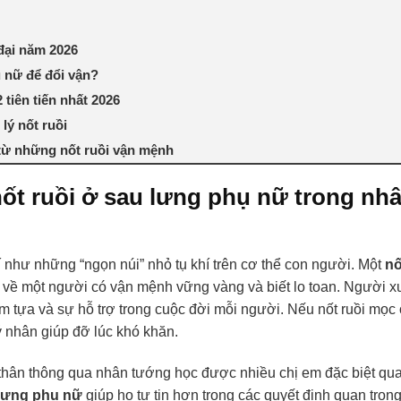
đại năm 2026
ụ nữ để đổi vận?
tiên tiến nhất 2026
 lý nốt ruồi
 từ những nốt ruồi vận mệnh
ốt ruồi ở sau lưng phụ nữ trong nh
 như những “ngọn núi” nhỏ tụ khí trên cơ thể con người. Một
nố
về một người có vận mệnh vững vàng và biết lo toan. Người x
ểm tựa và sự hỗ trợ trong cuộc đời mỗi người. Nếu nốt ruồi mọc
ý nhân giúp đỡ lúc khó khăn.
thân thông qua nhân tướng học được nhiều chị em đặc biệt qu
 lưng phụ nữ
giúp họ tự tin hơn trong các quyết định quan trọng