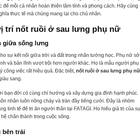
ực để mỗi cá nhân hoàn thiện tâm tính và phong cách. Hãy cùng
nghĩa thực tế mà chúng mang lại cho chủ nhân.
vị trí nốt ruồi ở sau lưng phụ nữ
h giữa sống lưng
 cho sự kết nối giữa trời và đất trong nhân tướng học. Phụ nữ sở
minh và bản lĩnh vượt trội hơn người khác. Họ là mẫu người phụ
 công việc rất hiệu quả. Đặc biệt,
nốt ruồi ở sau lưng phụ n
giàu sang.
i bạn đời có cùng chí hướng và xây dựng gia đình hạnh phúc.
 hôn nhân luôn nồng cháy và tràn đầy tiếng cười. Đây là nhóm
tinh tế để tri ân người thân tại FATAGI. Họ hiểu giá trị của s
 hệ chân thành trong cuộc sống.
 bên trái