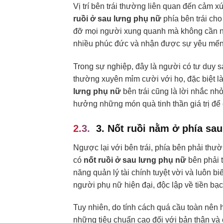
Vị trí bên trái thường liên quan đến cảm 
ruồi ở sau lưng phụ nữ
phía bên trái cho
đỡ mọi người xung quanh mà không cần nhậ
nhiều phúc đức và nhận được sự yêu mến 
Trong sự nghiệp, đây là người có tư duy s
thường xuyên mỉm cười với họ, đặc biệt là
lưng phụ nữ
bên trái cũng là lời nhắc nh
hưởng những món quà tinh thần giá trị để 
3. Nốt ruồi nằm ở phía sau
Ngược lại với bên trái, phía bên phải thườ
có
nốt ruồi ở sau lưng phụ nữ
bên phải t
năng quản lý tài chính tuyệt vời và luôn b
người phụ nữ hiện đại, độc lập về tiền bạc v
Tuy nhiên, do tính cách quá cầu toàn nên h
những tiêu chuẩn cao đối với bản thân và