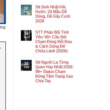
Stt Sinh Nhật Hài
30
Hước: 24 Mẫu Dễ
Th4
Dùng, Dễ Gây Cười
2026
ông
STT Phản Bội Tình
30
Yêu: 99+ Câu Nói
Th4
Chạm Đúng Nỗi Đau
& Cách Dùng Để
Chữa Lành (2026)
Stt Người Lạ Từng
30
Quen Hay Nhất 2026:
Th4
99+ Status Chạm
Đúng Tâm Trạng Sau
Chia Tay