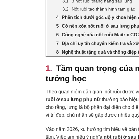
3 nốt ruồi thẳng hàng sau lưng
Nốt ruồi tạo thành hình tam giác
Phân tích dưới góc độ y khoa hiện 
Có nên xóa nốt ruồi ở sau lưng ph
Công nghệ xóa nốt ruồi Maitrix CO2 
Địa chỉ uy tín chuyên kiểm tra và xử
Nghệ thuật tặng quà và thông điệp
Tầm quan trọng của n
tướng học
Theo quan niệm dân gian, nốt ruồi được ví
ruồi ở sau lưng phụ nữ
thường báo hiệu 
cho rằng, lưng là bộ phận đại diện cho đi
vị trí đẹp, chủ nhân sẽ gặp được nhiều qu
Vào năm 2026, xu hướng tìm hiểu về bản 
tâm. Việc am hiểu ý nghĩa
nốt ruồi ở sau