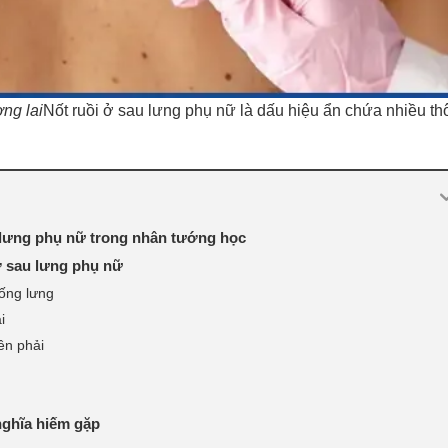
ơng lai
Nốt ruồi ở sau lưng phụ nữ là dấu hiệu ẩn chứa nhiều th
 lưng phụ nữ trong nhân tướng học
i ở sau lưng phụ nữ
sống lưng
i
ên phải
nghĩa hiếm gặp