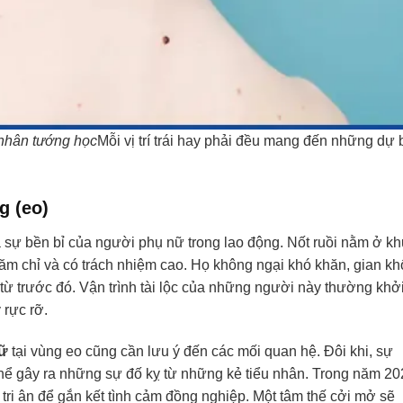
 nhân tướng học
Mỗi vị trí trái hay phải đều mang đến những dự
g (eo)
và sự bền bỉ của người phụ nữ trong lao động. Nốt ruồi nằm ở kh
ăm chỉ và có trách nhiệm cao. Họ không ngại khó khăn, gian kh
từ trước đó. Vận trình tài lộc của những người này thường khở
 rực rỡ.
nữ
tại vùng eo cũng cần lưu ý đến các mối quan hệ. Đôi khi, sự
hể gây ra những sự đố kỵ từ những kẻ tiểu nhân. Trong năm 20
 tri ân để gắn kết tình cảm đồng nghiệp. Một tâm thế cởi mở sẽ