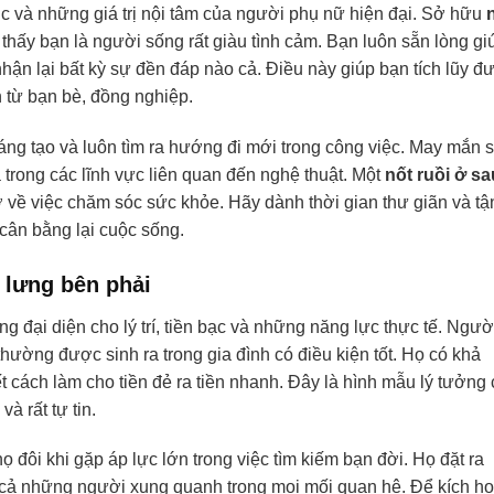
xúc và những giá trị nội tâm của người phụ nữ hiện đại. Sở hữu
 thấy bạn là người sống rất giàu tình cảm. Bạn luôn sẵn lòng gi
n lại bất kỳ sự đền đáp nào cả. Điều này giúp bạn tích lũy đ
từ bạn bè, đồng nghiệp.
áng tạo và luôn tìm ra hướng đi mới trong công việc. May mắn 
 trong các lĩnh vực liên quan đến nghệ thuật. Một
nốt ruồi ở sa
ở về việc chăm sóc sức khỏe. Hãy dành thời gian thư giãn và tậ
cân bằng lại cuộc sống.
 lưng bên phải
ng đại diện cho lý trí, tiền bạc và những năng lực thực tế. Ngườ
hường được sinh ra trong gia đình có điều kiện tốt. Họ có khả
iết cách làm cho tiền đẻ ra tiền nhanh. Đây là hình mẫu lý tưởng
à rất tự tin.
ọ đôi khi gặp áp lực lớn trong việc tìm kiếm bạn đời. Họ đặt ra
 cả những người xung quanh trong mọi mối quan hệ. Để kích ho