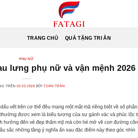
TRANG CHỦ
QUÀ TẶNG TRI ÂN
PHỤ NỮ
sau lưng phụ nữ và vận mệnh 2026
NG TRÊN
03.03.2026
BỞI
TOÀN TRẦN
u vết trên cơ thể đều mang một mật mã riêng biệt về số phận
thường được xem là biểu tượng của sự gánh vác và phúc lộc t
ảnh hưởng đến vẻ đẹp thẩm mỹ mà còn hé mở về con đường cô
sâu sắc những tầng ý nghĩa ẩn sau đặc điểm này theo góc nhìn