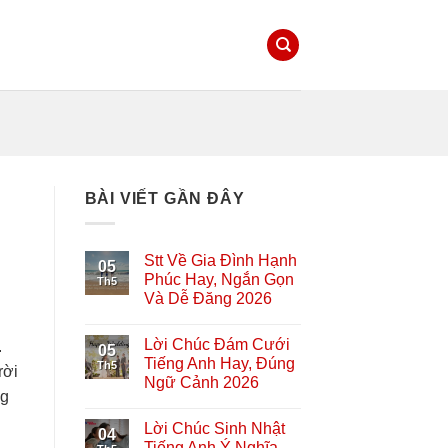
BÀI VIẾT GẦN ĐÂY
Stt Về Gia Đình Hạnh
05
Phúc Hay, Ngắn Gọn
Th5
Và Dễ Đăng 2026
Lời Chúc Đám Cưới
.
05
Tiếng Anh Hay, Đúng
Th5
rời
Ngữ Cảnh 2026
ng
Lời Chúc Sinh Nhật
04
Tiếng Anh Ý Nghĩa