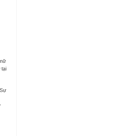
 nữ
ữ
tại
 Sự
ự