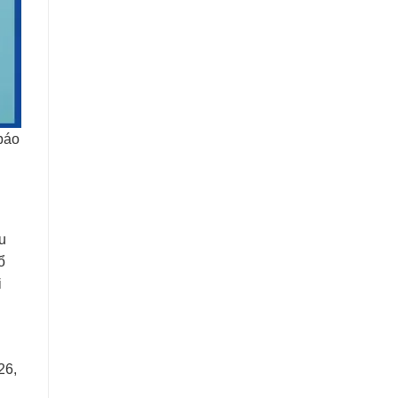
 báo
u
ổ
i
26,