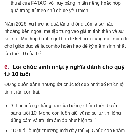
thuật của FATAGI với ruy băng in tên riêng hoặc hộp
quà trang trí theo chủ đề bé yêu thích.
Năm 2026, xu hướng quà tặng không còn là sự hào
nhoáng bên ngoài mà tập trung vào giá trị tinh thần và sự
kết nối. Một hộp bánh ngọt tinh tế kết hợp cùng một món đồ
chơi giáo dục sẽ là combo hoàn hảo để kỷ niệm sinh nhật
lần thứ 10 của bé.
Lời chúc sinh nhật ý nghĩa dành cho quý
tử 10 tuổi
Đừng quên dành những lời chúc tốt đẹp nhất để khích lệ
tinh thần con trai:
“Chúc mừng chàng trai của bố mẹ chính thức bước
sang tuổi 10! Mong con luôn giữ vững sự tự tin, lòng
dũng cảm và trái tim ấm áp như hiện tại.”
“10 tuổi là một chương mới đầy thú vị. Chúc con khám