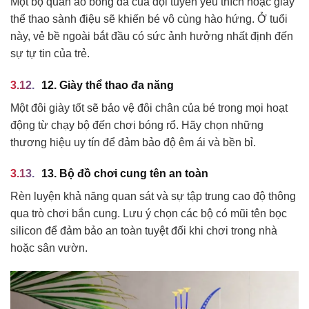
Một bộ quần áo bóng đá của đội tuyển yêu thích hoặc giày
thể thao sành điệu sẽ khiến bé vô cùng hào hứng. Ở tuổi
này, vẻ bề ngoài bắt đầu có sức ảnh hưởng nhất định đến
sự tự tin của trẻ.
12. Giày thể thao đa năng
Một đôi giày tốt sẽ bảo vệ đôi chân của bé trong mọi hoạt
động từ chạy bộ đến chơi bóng rổ. Hãy chọn những
thương hiệu uy tín để đảm bảo độ êm ái và bền bỉ.
13. Bộ đồ chơi cung tên an toàn
Rèn luyện khả năng quan sát và sự tập trung cao độ thông
qua trò chơi bắn cung. Lưu ý chọn các bộ có mũi tên bọc
silicon để đảm bảo an toàn tuyệt đối khi chơi trong nhà
hoặc sân vườn.