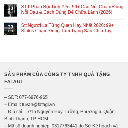
STT Phản Bội Tình Yêu: 99+ Câu Nói Chạm Đúng
30
Nỗi Đau & Cách Dùng Để Chữa Lành (2026)
Th4
Stt Người Lạ Từng Quen Hay Nhất 2026: 99+
30
Status Chạm Đúng Tâm Trạng Sau Chia Tay
Th4
SẢN PHẨM CỦA CÔNG TY TNHH QUÀ TẶNG
FATAGI
– SDT: 077-6976-965
– Email: tuvan@fatagi.vn
– Địa chỉ: 17/15 Nguyễn Huy Tưởng, Phường 6, Quận
Bình Thạnh, TP HCM
– Mã số doanh nghiệp: 0317763441 do Sở Kế hoạch và