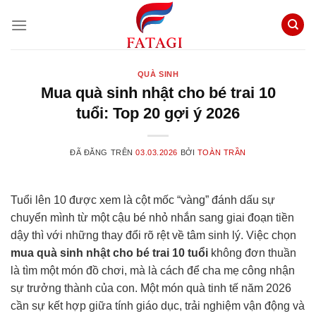
Chuyển
đến
nội
dung
QUÀ SINH
Mua quà sinh nhật cho bé trai 10
tuổi: Top 20 gợi ý 2026
ĐÃ ĐĂNG TRÊN
03.03.2026
BỞI
TOÀN TRẦN
Tuổi lên 10 được xem là cột mốc “vàng” đánh dấu sự
chuyển mình từ một cậu bé nhỏ nhắn sang giai đoạn tiền
dậy thì với những thay đổi rõ rệt về tâm sinh lý. Việc chọn
mua quà sinh nhật cho bé trai 10 tuổi
không đơn thuần
là tìm một món đồ chơi, mà là cách để cha mẹ công nhận
sự trưởng thành của con. Một món quà tinh tế năm 2026
cần sự kết hợp giữa tính giáo dục, trải nghiệm vận động và