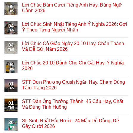
Lời Chúc Đám Cưới Tiếng Anh Hay, Đúng Ngữ
05
Cảnh 2026
Th5
Lời Chúc Sinh Nhật Tiếng Anh Ý Nghĩa 2026: Gợi
04
Ý Theo Từng Người Nhận
Th5
Lời Chúc Cô Giáo Ngày 20 10 Hay, Chân Thành
04
Và Dễ Gửi Năm 2026
Th5
Lời Chúc 20 10 Dành Cho Chị Gái Hay, Ý Nghĩa
04
2026
Th5
STT Đơn Phương Crush Ngắn Hay, Chạm Đúng
01
Tâm Trạng 2026
Th5
STT Đàn Ông Trưởng Thành: 45 Câu Hay, Chất
01
Và Đúng Tình Huống
Th5
Stt Sinh Nhật Hài Hước: 24 Mẫu Dễ Dùng, Dễ
30
Gây Cười 2026
Th4