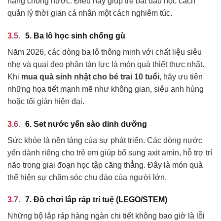
năng chống nước. Điều này giúp trẻ bắt đầu học cách
quản lý thời gian cá nhân một cách nghiêm túc.
5. Ba lô học sinh chống gù
Năm 2026, các dòng ba lô thông minh với chất liệu siêu
nhẹ và quai đeo phân tán lực là món quà thiết thực nhất.
Khi
mua quà sinh nhật cho bé trai 10 tuổi
, hãy ưu tiên
những họa tiết mạnh mẽ như không gian, siêu anh hùng
hoặc tối giản hiện đại.
6. Set nước yến sào dinh dưỡng
Sức khỏe là nền tảng của sự phát triển. Các dòng nước
yến dành riêng cho trẻ em giúp bổ sung axit amin, hỗ trợ trí
não trong giai đoạn học tập căng thẳng. Đây là món quà
thể hiện sự chăm sóc chu đáo của người lớn.
7. Đồ chơi lắp ráp trí tuệ (LEGO/STEM)
Những bộ lắp ráp hàng ngàn chi tiết không bao giờ là lỗi