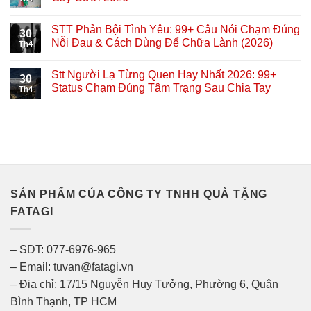
STT Phản Bội Tình Yêu: 99+ Câu Nói Chạm Đúng
30
Nỗi Đau & Cách Dùng Để Chữa Lành (2026)
Th4
Stt Người Lạ Từng Quen Hay Nhất 2026: 99+
30
Status Chạm Đúng Tâm Trạng Sau Chia Tay
Th4
SẢN PHẨM CỦA CÔNG TY TNHH QUÀ TẶNG
FATAGI
– SDT: 077-6976-965
– Email: tuvan@fatagi.vn
– Địa chỉ: 17/15 Nguyễn Huy Tưởng, Phường 6, Quận
Bình Thạnh, TP HCM