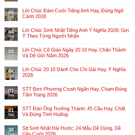
Lời Chúc Đám Cưới Tiếng Anh Hay, Đúng Ngữ
05
Cảnh 2026
Th5
Lời Chúc Sinh Nhật Tiếng Anh Ý Nghĩa 2026: Gợi
04
Ý Theo Từng Người Nhận
Th5
Lời Chúc Cô Giáo Ngày 20 10 Hay, Chân Thành
04
Và Dễ Gửi Năm 2026
Th5
Lời Chúc 20 10 Dành Cho Chị Gái Hay, Ý Nghĩa
04
2026
Th5
STT Đơn Phương Crush Ngắn Hay, Chạm Đúng
01
Tâm Trạng 2026
Th5
STT Đàn Ông Trưởng Thành: 45 Câu Hay, Chất
01
Và Đúng Tình Huống
Th5
Stt Sinh Nhật Hài Hước: 24 Mẫu Dễ Dùng, Dễ
30
Gây Cười 2026
Th4