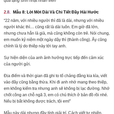
quà tặng sinh nhật nhân viên
Mẫu 8: Lời Mời Dài Và Chi Tiết Đầy Hài Hước
“22 năm, với nhiều người thì đã là dài, nhưng với nhiều
người khác thì… cũng rất là dài luôn. Em giờ đã lớn,
nhưng chưa hẳn là già, mà cũng không còn trẻ. Nói chung,
em muốn kỷ niệm một ngày dậy thì (thành công). Ấy cũng
chính là lý do thiệp này tới tay anh.
Sự hiện diện của anh ảnh hưởng trực tiếp đến cảm xúc
của người gửi.
Địa điểm và thời gian đã ghi to tổ chảng đằng kia kìa, viết
vào đây cũng bằng thừa. Khi đi anh nhớ mang theo thiệp,
em không kiểm tra nhưng anh sẽ không bị lạc đường. Nhớ
chốt công an chỗ ngã 3, em có chú thích ở bản đồ rồi nhé.
Nếu bị bắt không được trách, tội em!”
Mẫu này dài nhưng đầy tính giải trí. Cách viết tự nhiên,