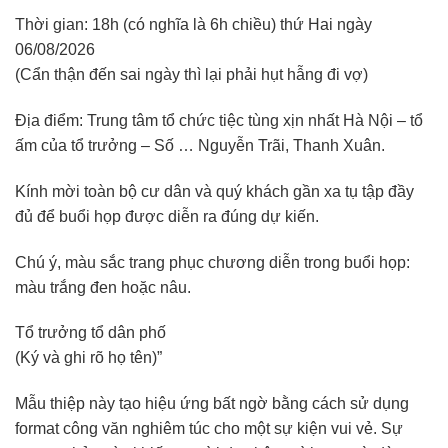
Thời gian: 18h (có nghĩa là 6h chiều) thứ Hai ngày
06/08/2026
(Cẩn thận đến sai ngày thì lại phải hụt hẫng đi vợ)
Địa điểm: Trung tâm tổ chức tiệc tùng xịn nhất Hà Nội – tổ
ấm của tổ trưởng – Số … Nguyễn Trãi, Thanh Xuân.
Kính mời toàn bộ cư dân và quý khách gần xa tụ tập đầy
đủ để buổi họp được diễn ra đúng dự kiến.
Chú ý, màu sắc trang phục chương diễn trong buổi họp:
màu trắng đen hoặc nâu.
Tổ trưởng tổ dân phố
(Ký và ghi rõ họ tên)”
Mẫu thiệp này tạo hiệu ứng bất ngờ bằng cách sử dụng
format công văn nghiêm túc cho một sự kiện vui vẻ. Sự