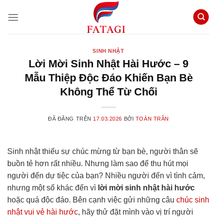
Chuyển
đến
nội
dung
SINH NHẬT
Lời Mời Sinh Nhật Hài Hước – 9
Mẫu Thiệp Độc Đáo Khiến Bạn Bè
Không Thể Từ Chối
ĐÃ ĐĂNG TRÊN
17.03.2026
BỞI
TOÀN TRẦN
Sinh nhật thiếu sự chúc mừng từ bạn bè, người thân sẽ
buồn tẻ hơn rất nhiều. Nhưng làm sao để thu hút mọi
người đến dự tiệc của bạn? Nhiều người đến vì tình cảm,
nhưng một số khác đến vì
lời mời sinh nhật hài hước
hoặc quá độc đáo. Bên cạnh việc gửi những câu
chúc sinh
nhật vui vẻ hài hước
, hãy thử đặt mình vào vị trí người