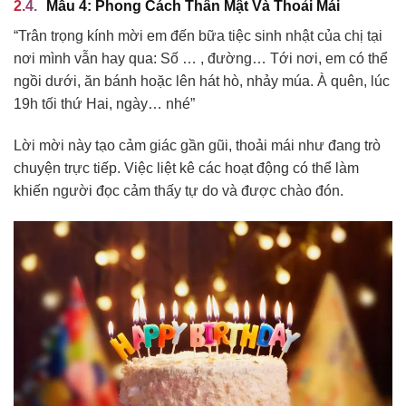
Mẫu 4: Phong Cách Thân Mật Và Thoải Mái
“Trân trọng kính mời em đến bữa tiệc sinh nhật của chị tại
nơi mình vẫn hay qua: Số … , đường… Tới nơi, em có thể
ngồi dưới, ăn bánh hoặc lên hát hò, nhảy múa. À quên, lúc
19h tối thứ Hai, ngày… nhé”
Lời mời này tạo cảm giác gần gũi, thoải mái như đang trò
chuyện trực tiếp. Việc liệt kê các hoạt động có thể làm
khiến người đọc cảm thấy tự do và được chào đón.