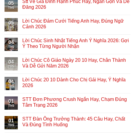
Stt Về Gia Đình Hạnh Phúc Hay, Ngắn Gọn Và Dễ
05
Đăng 2026
Th5
Lời Chúc Đám Cưới Tiếng Anh Hay, Đúng Ngữ
05
Cảnh 2026
Th5
Lời Chúc Sinh Nhật Tiếng Anh Ý Nghĩa 2026: Gợi
04
Ý Theo Từng Người Nhận
Th5
Lời Chúc Cô Giáo Ngày 20 10 Hay, Chân Thành
04
Và Dễ Gửi Năm 2026
Th5
Lời Chúc 20 10 Dành Cho Chị Gái Hay, Ý Nghĩa
04
2026
Th5
STT Đơn Phương Crush Ngắn Hay, Chạm Đúng
01
Tâm Trạng 2026
Th5
STT Đàn Ông Trưởng Thành: 45 Câu Hay, Chất
01
Và Đúng Tình Huống
Th5