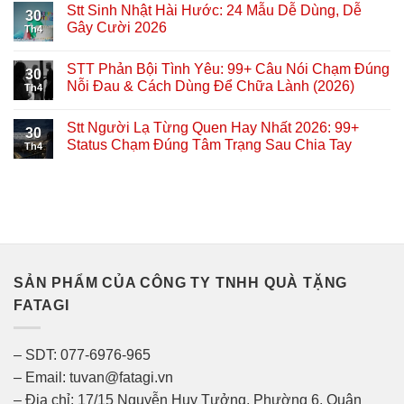
Stt Sinh Nhật Hài Hước: 24 Mẫu Dễ Dùng, Dễ
30
Gây Cười 2026
Th4
STT Phản Bội Tình Yêu: 99+ Câu Nói Chạm Đúng
30
Nỗi Đau & Cách Dùng Để Chữa Lành (2026)
Th4
Stt Người Lạ Từng Quen Hay Nhất 2026: 99+
30
Status Chạm Đúng Tâm Trạng Sau Chia Tay
Th4
SẢN PHẨM CỦA CÔNG TY TNHH QUÀ TẶNG
FATAGI
– SDT: 077-6976-965
– Email: tuvan@fatagi.vn
– Địa chỉ: 17/15 Nguyễn Huy Tưởng, Phường 6, Quận