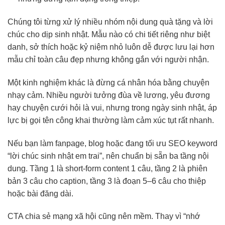
Chúng tôi từng xử lý nhiều nhóm nội dung quà tặng và lời
chúc cho dịp sinh nhật. Mẫu nào có chi tiết riêng như biệt
danh, sở thích hoặc kỷ niệm nhỏ luôn dễ được lưu lại hơn
mẫu chỉ toàn câu đẹp nhưng không gắn với người nhận.
Một kinh nghiệm khác là đừng cá nhân hóa bằng chuyện
nhạy cảm. Nhiều người tưởng đùa về lương, yêu đương
hay chuyện cưới hỏi là vui, nhưng trong ngày sinh nhật, áp
lực bị gọi tên công khai thường làm cảm xúc tụt rất nhanh.
Nếu bạn làm fanpage, blog hoặc đang tối ưu SEO keyword
“lời chúc sinh nhật em trai”, nên chuẩn bị sẵn ba tầng nội
dung. Tầng 1 là short-form content 1 câu, tầng 2 là phiên
bản 3 câu cho caption, tầng 3 là đoạn 5–6 câu cho thiệp
hoặc bài đăng dài.
CTA chia sẻ mạng xã hội cũng nên mềm. Thay vì “nhớ