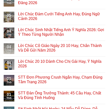
Đăng 2026
Th5
Lời Chúc Đám Cưới Tiếng Anh Hay, Đúng Ngữ
05
Cảnh 2026
Th5
Lời Chúc Sinh Nhật Tiếng Anh Ý Nghĩa 2026: Gợi
04
Ý Theo Từng Người Nhận
Th5
Lời Chúc Cô Giáo Ngày 20 10 Hay, Chân Thành
04
Và Dễ Gửi Năm 2026
Th5
Lời Chúc 20 10 Dành Cho Chị Gái Hay, Ý Nghĩa
04
2026
Th5
STT Đơn Phương Crush Ngắn Hay, Chạm Đúng
01
Tâm Trạng 2026
Th5
STT Đàn Ông Trưởng Thành: 45 Câu Hay, Chất
01
Và Đúng Tình Huống
Th5
Stt Sinh Nhật Hài Hước: 24 Mẫu Dễ Dùng, Dễ