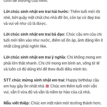
cười dễ thương của mình.
Lời chúc sinh nhật em trai hài hước:
Thêm tuổi mới rồi
nhé, bớt quậy một chút cho nhà đỡ ồn, còn lại cứ đẹp trai
và vui vẻ như cũ là được.
Lời chúc sinh nhật em trai bá đạo:
Chúc cậu em của chị
tuổi mới tiền vào như nước, điểm số ổn áp, ảnh đăng lên ít
nhất cũng phải nghìn like.
Lời chúc sinh nhật em trai ý nghĩa:
Chị không mong em
phải lớn thật nhanh. Chị chỉ mong em bình an, sống tử tế
và luôn có đủ dũng khí để theo đuổi điều mình tin.
STT chúc mừng sinh nhật em trai:
Happy birthday cậu
em hay gây ồn nhất nhà
Chúc em thêm tuổi mới vẫn
vui, vẫn lì vừa đủ và vẫn là niềm tự hào của cả nhà.
Mẫu viết thiệp:
Chúc em một năm mới trưởng thành hơn,