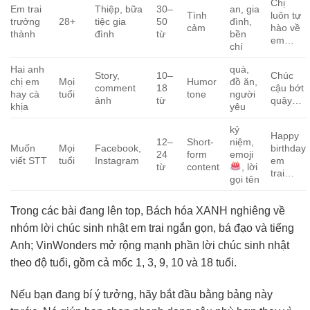
Chị
Em trai
Thiệp, bữa
30–
an, gia
Tình
luôn tự
trưởng
28+
tiệc gia
50
đình,
cảm
hào về
thành
đình
từ
bền
em…
chí
Hai anh
quà,
Story,
10–
Chúc
chị em
Mọi
Humor
đồ ăn,
comment
18
cậu bớt
hay cà
tuổi
tone
người
ảnh
từ
quậy…
khịa
yêu
kỷ
Happy
12–
Short-
niệm,
Muốn
Mọi
Facebook,
birthday
24
form
emoji
viết STT
tuổi
Instagram
em
từ
content
, lời
trai…
gọi tên
Trong các bài đang lên top, Bách hóa XANH nghiêng về
nhóm lời chúc sinh nhật em trai ngắn gọn, bá đạo và tiếng
Anh; VinWonders mở rộng mạnh phần lời chúc sinh nhật
theo độ tuổi, gồm cả mốc 1, 3, 9, 10 và 18 tuổi.
Nếu bạn đang bí ý tưởng, hãy bắt đầu bằng bảng này