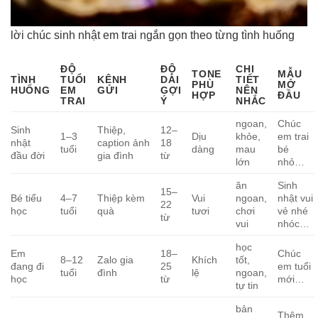
lời chúc sinh nhật em trai ngắn gọn theo từng tình huống
ĐỘ
ĐỘ
CHI
TONE
MẪU
TÌNH
TUỔI
KÊNH
DÀI
TIẾT
PHÙ
MỞ
HUỐNG
EM
GỬI
GỢI
NÊN
HỢP
ĐẦU
TRAI
Ý
NHẮC
ngoan,
Chúc
Sinh
Thiệp,
12–
1–3
Dịu
khỏe,
em trai
nhật
caption ảnh
18
tuổi
dàng
mau
bé
đầu đời
gia đình
từ
lớn
nhỏ…
ăn
Sinh
15–
Bé tiểu
4–7
Thiệp kèm
Vui
ngoan,
nhật vui
22
học
tuổi
quà
tươi
chơi
vẻ nhé
từ
vui
nhóc…
học
Em
18–
Chúc
8–12
Zalo gia
Khích
tốt,
đang đi
25
em tuổi
tuổi
đình
lệ
ngoan,
học
từ
mới…
tự tin
bản
Thêm