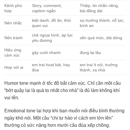
Kênh phù
Story, comment,
Thiệp, tin nhắn riêng,
hợp
caption ngắn
bài đăng dài
biệt danh, đồ ăn, thói
sự trưởng thành, nỗ lực,
Nên nhắc
quen vui
bình an
chê ngoại hình, áp lực
Nên tránh
sến quá mức, dài dòng
yêu đương
Hiệu ứng
gây cười nhanh
đọng lại lâu
cảm xúc
em trai hoạt bát, hay
em trai ít nói, trưởng
Hợp với ai
đùa
thành, xa nhà
Humor tone mạnh ở tốc độ bắt cảm xúc. Chỉ cần một câu
“bớt quậy lại là quà to nhất cho nhà” là đủ làm không khí
vui lên.
Emotional tone lại hợp khi bạn muốn nói điều bình thường
ngày khó nói. Một câu “chị tự hào vì cách em lớn lên”
thường có sức nặng hơn mười câu đùa xếp chồng.