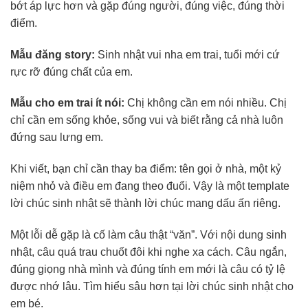
bớt áp lực hơn và gặp đúng người, đúng việc, đúng thời
điểm.
Mẫu đăng story:
Sinh nhật vui nha em trai, tuổi mới cứ
rực rỡ đúng chất của em.
Mẫu cho em trai ít nói:
Chị không cần em nói nhiều. Chị
chỉ cần em sống khỏe, sống vui và biết rằng cả nhà luôn
đứng sau lưng em.
Khi viết, bạn chỉ cần thay ba điểm: tên gọi ở nhà, một kỷ
niệm nhỏ và điều em đang theo đuổi. Vậy là một template
lời chúc sinh nhật sẽ thành lời chúc mang dấu ấn riêng.
Một lỗi dễ gặp là cố làm câu thật “văn”. Với nội dung sinh
nhật, câu quá trau chuốt đôi khi nghe xa cách. Câu ngắn,
đúng giọng nhà mình và đúng tính em mới là câu có tỷ lệ
được nhớ lâu. Tìm hiểu sâu hơn tại lời chúc sinh nhật cho
em bé.