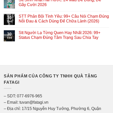
30
Gây Cười 2026
Th4
STT Phản Bội Tình Yêu: 99+ Câu Nói Chạm Đúng
30
Nỗi Đau & Cách Dùng Để Chữa Lành (2026)
Th4
Stt Người Lạ Từng Quen Hay Nhất 2026: 99+
30
Status Chạm Đúng Tâm Trạng Sau Chia Tay
Th4
SẢN PHẨM CỦA CÔNG TY TNHH QUÀ TẶNG
FATAGI
– SDT: 077-6976-965
– Email: tuvan@fatagi.vn
– Địa chỉ: 17/15 Nguyễn Huy Tưởng, Phường 6, Quận