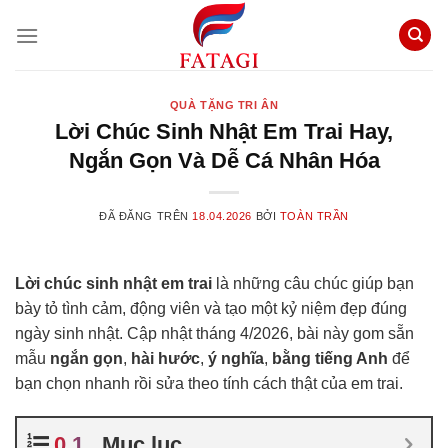
Chuyển
đến
nội
dung
QUÀ TẶNG TRI ÂN
Lời Chúc Sinh Nhật Em Trai Hay,
Ngắn Gọn Và Dễ Cá Nhân Hóa
ĐÃ ĐĂNG TRÊN
18.04.2026
BỞI
TOÀN TRẦN
Lời chúc sinh nhật em trai
là những câu chúc giúp bạn
bày tỏ tình cảm, động viên và tạo một kỷ niệm đẹp đúng
ngày sinh nhật. Cập nhật tháng 4/2026, bài này gom sẵn
mẫu
ngắn gọn
,
hài hước
,
ý nghĩa
,
bằng tiếng Anh
để
bạn chọn nhanh rồi sửa theo tính cách thật của em trai.
Mục lục