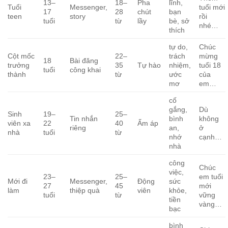
13–
18–
Pha
lĩnh,
Tuổi
Messenger,
tuổi mới
17
28
chút
bạn
teen
story
rồi
tuổi
từ
lầy
bè, sở
nhé…
thích
tự do,
Chúc
Cột mốc
22–
trách
mừng
18
Bài đăng
trưởng
35
Tự hào
nhiệm,
tuổi 18
tuổi
công khai
thành
từ
ước
của
mơ
em…
cố
gắng,
Dù
Sinh
19–
25–
Tin nhắn
bình
không
viên xa
22
40
Ấm áp
riêng
an,
ở
nhà
tuổi
từ
nhớ
cạnh…
nhà
công
Chúc
việc,
23–
25–
em tuổi
Mới đi
Messenger,
Động
sức
27
45
mới
làm
thiệp quà
viên
khỏe,
tuổi
từ
vững
tiền
vàng…
bạc
bình