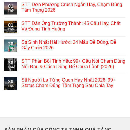
STT Đơn Phương Crush Ngắn Hay, Chạm Đúng
01
Tâm Trạng 2026
Th5
STT Đàn Ông Trưởng Thành: 45 Câu Hay, Chất
01
Và Đúng Tình Huống
Th5
Stt Sinh Nhật Hài Hước: 24 Mẫu Dễ Dùng, Dễ
30
Gây Cười 2026
Th4
STT Phản Bội Tình Yêu: 99+ Câu Nói Chạm Đúng
30
Nỗi Đau & Cách Dùng Để Chữa Lành (2026)
Th4
Stt Người Lạ Từng Quen Hay Nhất 2026: 99+
30
Status Chạm Đúng Tâm Trạng Sau Chia Tay
Th4
SẢN PHẨM CỦA CÔNG TY TNHH QUÀ TẶNG