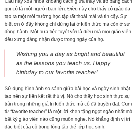
Câu này xóa nhòa khoảng cách giữa thầy và trò bằng cách
gọi cô là một người bạn lớn. Điều này cho thấy cô giáo đã
tạo ra một môi trường học tập rất thoải mái và tin cậy. Sự
biết ơn ở đây không chỉ dừng lại ở kiến thức mà còn ở sự
đồng hành. Một bữa tiệc tuyệt vời là điều mà mọi giáo viên
đều xứng đáng nhận được trong ngày của họ.
Wishing you a day as bright and beautiful
as the lessons you teach us. Happy
birthday to our favorite teacher!
Sử dụng hình ảnh so sánh giữa bài học và ngày sinh nhật
tạo nên sự liên kết rất thú vị. Nó cho thấy học sinh thực sự
trân trọng những giá trị kiến thức mà cô đã truyền đạt. Cụm
từ “favorite teacher” là một lời khen tặng ngọt ngào nhất mà
bất kỳ giáo viên nào cũng muốn nghe. Nó khẳng định vị trí
đặc biệt của cô trong lòng tập thể lớp học sinh.