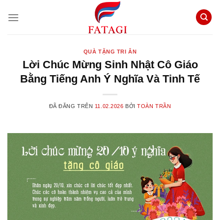
Chuyển
đến
nội
dung
QUÀ TẶNG TRI ÂN
Lời Chúc Mừng Sinh Nhật Cô Giáo
Bằng Tiếng Anh Ý Nghĩa Và Tinh Tế
ĐÃ ĐĂNG TRÊN
11.02.2026
BỞI
TOÀN TRẦN