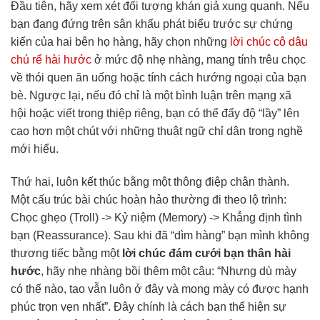
Đầu tiên, hãy xem xét đối tượng khán giả xung quanh. Nếu
bạn đang đứng trên sân khấu phát biểu trước sự chứng
kiến của hai bên họ hàng, hãy chọn những
lời chúc cô dâu
chú rể hài hước
ở mức độ nhẹ nhàng, mang tính trêu chọc
về thói quen ăn uống hoặc tính cách hướng ngoại của bạn
bè. Ngược lại, nếu đó chỉ là một bình luận trên mạng xã
hội hoặc viết trong thiệp riêng, bạn có thể đẩy độ “lầy” lên
cao hơn một chút với những thuật ngữ chỉ dân trong nghề
mới hiểu.
Thứ hai, luôn kết thúc bằng một thông điệp chân thành.
Một cấu trúc bài chúc hoàn hảo thường đi theo lộ trình:
Chọc ghẹo (Troll) -> Kỷ niệm (Memory) -> Khẳng định tình
bạn (Reassurance). Sau khi đã “dìm hàng” bạn mình không
thương tiếc bằng một
lời chúc đám cưới bạn thân hài
hước
, hãy nhẹ nhàng bồi thêm một câu: “Nhưng dù mày
có thế nào, tao vẫn luôn ở đây và mong mày có được hạnh
phúc trọn vẹn nhất”. Đây chính là cách bạn thể hiện sự