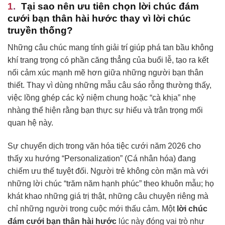
Tại sao nên ưu tiên chọn
lời chúc đám
cưới bạn thân hài hước
thay vì lời chúc
truyền thống?
Những câu chúc mang tính giải trí giúp phá tan bầu không
khí trang trọng có phần căng thẳng của buổi lễ, tạo ra kết
nối cảm xúc mạnh mẽ hơn giữa những người bạn thân
thiết. Thay vì dùng những mẫu câu sáo rỗng thường thấy,
việc lồng ghép các kỷ niệm chung hoặc “cà khịa” nhẹ
nhàng thể hiện rằng bạn thực sự hiểu và trân trọng mối
quan hệ này.
Sự chuyển dịch trong văn hóa tiệc cưới năm 2026 cho
thấy xu hướng “Personalization” (Cá nhân hóa) đang
chiếm ưu thế tuyệt đối. Người trẻ không còn mặn mà với
những lời chúc “trăm năm hạnh phúc” theo khuôn mẫu; họ
khát khao những giá trị thật, những câu chuyện riêng mà
chỉ những người trong cuộc mới thấu cảm. Một
lời chúc
đám cưới bạn thân hài hước
lúc này đóng vai trò như