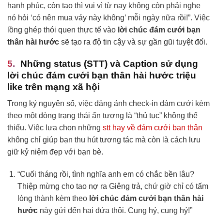
hạnh phúc, còn tao thì vui vì từ nay không còn phải nghe
nó hỏi ‘có nên mua váy này không’ mỗi ngày nữa rồi!”. Việc
lồng ghép thói quen thực tế vào
lời chúc đám cưới bạn
thân hài hước
sẽ tạo ra độ tin cậy và sự gần gũi tuyệt đối.
Những status (STT) và Caption sử dụng
lời chúc đám cưới bạn thân hài hước
triệu
like trên mạng xã hội
Trong kỷ nguyên số, việc đăng ảnh check-in đám cưới kèm
theo một dòng trạng thái ấn tượng là “thủ tục” không thể
thiếu. Việc lựa chọn những
stt hay về đám cưới bạn thân
không chỉ giúp bạn thu hút tương tác mà còn là cách lưu
giữ kỷ niệm đẹp với bạn bè.
“Cuối tháng rồi, tình nghĩa anh em có chắc bền lâu?
Thiệp mừng cho tao nợ ra Giêng trả, chứ giờ chỉ có tấm
lòng thành kèm theo
lời chúc đám cưới bạn thân hài
hước
này gửi đến hai đứa thôi. Cung hỷ, cung hỷ!”