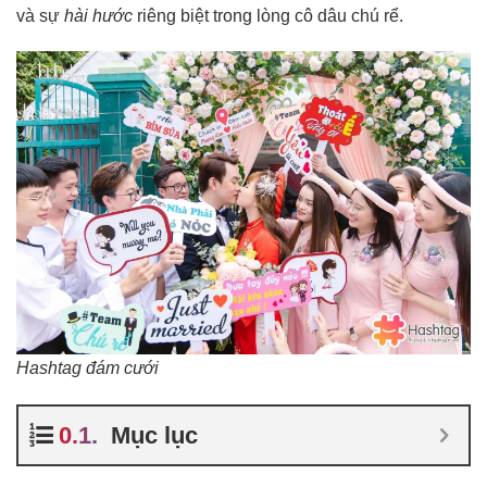
và sự
hài hước
riêng biệt trong lòng cô dâu chú rể.
Hashtag đám cưới
Mục lục