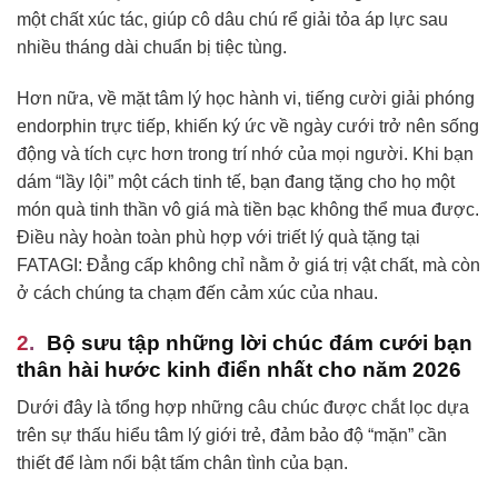
một chất xúc tác, giúp cô dâu chú rể giải tỏa áp lực sau
nhiều tháng dài chuẩn bị tiệc tùng.
Hơn nữa, về mặt tâm lý học hành vi, tiếng cười giải phóng
endorphin trực tiếp, khiến ký ức về ngày cưới trở nên sống
động và tích cực hơn trong trí nhớ của mọi người. Khi bạn
dám “lầy lội” một cách tinh tế, bạn đang tặng cho họ một
món quà tinh thần vô giá mà tiền bạc không thể mua được.
Điều này hoàn toàn phù hợp với triết lý quà tặng tại
FATAGI: Đẳng cấp không chỉ nằm ở giá trị vật chất, mà còn
ở cách chúng ta chạm đến cảm xúc của nhau.
Bộ sưu tập những
lời chúc đám cưới bạn
thân hài hước
kinh điển nhất cho năm 2026
Dưới đây là tổng hợp những câu chúc được chắt lọc dựa
trên sự thấu hiểu tâm lý giới trẻ, đảm bảo độ “mặn” cần
thiết để làm nổi bật tấm chân tình của bạn.