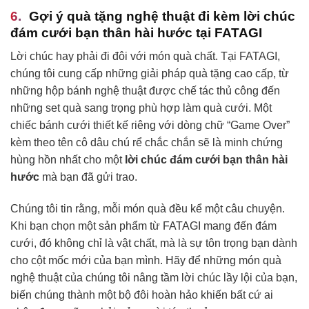
Gợi ý quà tặng nghệ thuật đi kèm
lời chúc
đám cưới bạn thân hài hước
tại FATAGI
Lời chúc hay phải đi đôi với món quà chất. Tại FATAGI,
chúng tôi cung cấp những giải pháp quà tặng cao cấp, từ
những hộp bánh nghệ thuật được chế tác thủ công đến
những set quà sang trọng phù hợp làm quà cưới. Một
chiếc bánh cưới thiết kế riêng với dòng chữ “Game Over”
kèm theo tên cô dâu chú rể chắc chắn sẽ là minh chứng
hùng hồn nhất cho một
lời chúc đám cưới bạn thân hài
hước
mà bạn đã gửi trao.
Chúng tôi tin rằng, mỗi món quà đều kể một câu chuyện.
Khi bạn chọn một sản phẩm từ FATAGI mang đến đám
cưới, đó không chỉ là vật chất, mà là sự tôn trọng bạn dành
cho cột mốc mới của bạn mình. Hãy để những món quà
nghệ thuật của chúng tôi nâng tầm lời chúc lầy lội của bạn,
biến chúng thành một bộ đôi hoàn hảo khiến bất cứ ai