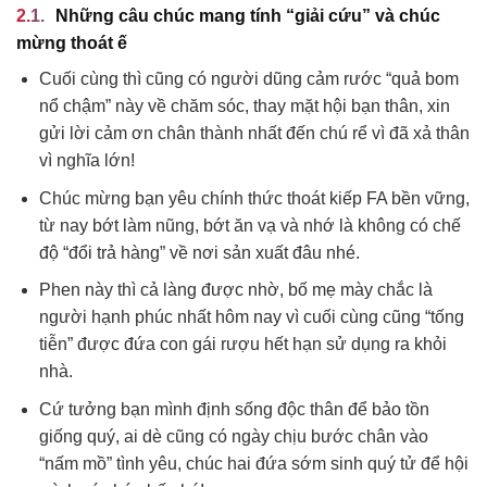
Những câu chúc mang tính “giải cứu” và chúc
mừng thoát ế
Cuối cùng thì cũng có người dũng cảm rước “quả bom
nổ chậm” này về chăm sóc, thay mặt hội bạn thân, xin
gửi lời cảm ơn chân thành nhất đến chú rể vì đã xả thân
vì nghĩa lớn!
Chúc mừng bạn yêu chính thức thoát kiếp FA bền vững,
từ nay bớt làm nũng, bớt ăn vạ và nhớ là không có chế
độ “đổi trả hàng” về nơi sản xuất đâu nhé.
Phen này thì cả làng được nhờ, bố mẹ mày chắc là
người hạnh phúc nhất hôm nay vì cuối cùng cũng “tống
tiễn” được đứa con gái rượu hết hạn sử dụng ra khỏi
nhà.
Cứ tưởng bạn mình định sống độc thân để bảo tồn
giống quý, ai dè cũng có ngày chịu bước chân vào
“nấm mồ” tình yêu, chúc hai đứa sớm sinh quý tử để hội