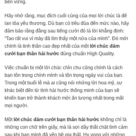
bền vững.
Hãy nhớ rằng, mục đích cuối cùng của mọi lời chúc là để
lan tỏa yêu thương. Dù bạn có trêu đùa đến mức nào, hãy
đảm bảo rằng đằng sau tiếng cười đó là lời khẳng định:
“Tao rất vui vì mày đã tìm thấy một nửa của mình”. Đó mới
chính là tinh thần cao đẹp nhất của một
lời chúc đám
cưới bạn thân hài hước
đúng chuẩn High Quality.
Việc chuẩn bị một lời chúc chỉn chu cũng chính là cách
bạn tôn trọng chính mình và tôn trọng ngày vui của bạn.
Trong một buổi lễ mà ai cũng nói những lời hoa mỹ, sự
khác biệt đến từ tính hài hước thông minh của bạn sẽ
khiến bạn trở thành khách mời ấn tượng nhất trong mắt
mọi người.
Một
lời chúc đám cưới bạn thân hài hước
không chỉ là
những con chữ trên giấy, mà là sợi dây thắt chặt tình cảm
sau khi bạn mình đã yên bề gia thất. Hy vọng với những