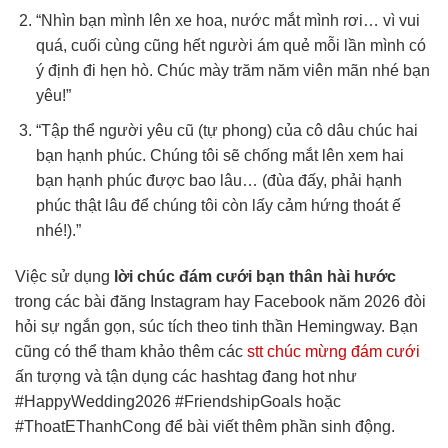
“Nhìn bạn mình lên xe hoa, nước mắt mình rơi… vì vui
quá, cuối cùng cũng hết người ám quẻ mỗi lần mình có
ý định đi hẹn hò. Chúc mày trăm năm viên mãn nhé bạn
yêu!”
“Tập thể người yêu cũ (tự phong) của cô dâu chúc hai
bạn hạnh phúc. Chúng tôi sẽ chống mắt lên xem hai
bạn hạnh phúc được bao lâu… (đùa đấy, phải hạnh
phúc thật lâu để chúng tôi còn lấy cảm hứng thoát ế
nhé!).”
Việc sử dụng
lời chúc đám cưới bạn thân hài hước
trong các bài đăng Instagram hay Facebook năm 2026 đòi
hỏi sự ngắn gọn, súc tích theo tinh thần Hemingway. Bạn
cũng có thể tham khảo thêm các
stt chúc mừng đám cưới
ấn tượng và tận dụng các hashtag đang hot như
#HappyWedding2026 #FriendshipGoals hoặc
#ThoatEThanhCong để bài viết thêm phần sinh động.