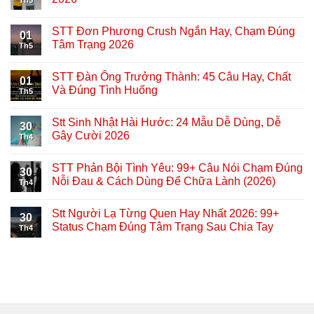
Th5
STT Đơn Phương Crush Ngắn Hay, Chạm Đúng
01
Tâm Trạng 2026
Th5
STT Đàn Ông Trưởng Thành: 45 Câu Hay, Chất
01
Và Đúng Tình Huống
Th5
Stt Sinh Nhật Hài Hước: 24 Mẫu Dễ Dùng, Dễ
30
Gây Cười 2026
Th4
STT Phản Bội Tình Yêu: 99+ Câu Nói Chạm Đúng
30
Nỗi Đau & Cách Dùng Để Chữa Lành (2026)
Th4
Stt Người Lạ Từng Quen Hay Nhất 2026: 99+
30
Status Chạm Đúng Tâm Trạng Sau Chia Tay
Th4