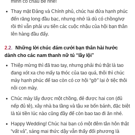
mình có cháu bế nhé!
Thay mặt Đảng và Chính phủ, chúc hai đứa hạnh phúc
đến răng long đầu bạc, nhưng nhớ là dù có chồng/vợ
rồi thì vẫn phải ưu tiên các cuộc nhậu của hội bạn thân
lên hàng đầu đấy.
Những
lời chúc đám cưới bạn thân hài hước
dành cho các nam thanh nữ tú “lầy lội”
Thiệp mừng thì đã trao tay, nhưng phải thú thật là tao
đang xót xa cho mấy tạ thóc của tao quá, thôi thì chúc
mày hạnh phúc để tao còn có cơ hội “gỡ” lại ở tiệc thôi
nôi con mày.
Chúc mày lấy được một chồng, đẻ được hai con (đủ
nếp đủ tẻ), xây nhà ba tầng và tậu xe bốn bánh, đặc biệt
là túi tiền lúc nào cũng đầy để còn bao tao đi ăn nhé.
Happy Wedding! Chúc hai bạn có một đêm tân hôn thật
“vất vả”, sáng mai thức dậy vẫn thấy đối phương là