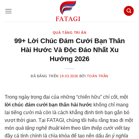
Chuyển
đến
nội
dung
QUÀ TẶNG TRI ÂN
99+ Lời Chúc Đám Cưới Bạn Thân
Hài Hước Và Độc Đáo Nhất Xu
Hướng 2026
ĐÃ ĐĂNG TRÊN
19.03.2026
BỞI
TOÀN TRẦN
Trong ngày trọng đại của những “chiến hữu” chí cốt, một
lời chúc đám cưới bạn thân hài hước
không chỉ mang
lại tiếng cười mà còn là cách khẳng định tình bạn gắn bó
vượt thời gian. Tại FATAGI, chúng tôi hiểu rằng trao đi một
món
quà tặng nghệ thuật
kèm theo tấm
thiệp cưới
viết tay
đầy cá tính chính là chìa khóa để tạo nên dấu ấn
ý nghĩa