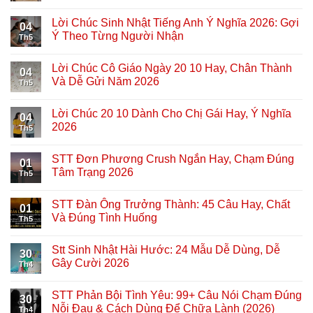
Lời Chúc Sinh Nhật Tiếng Anh Ý Nghĩa 2026: Gợi
04
Ý Theo Từng Người Nhận
Th5
Lời Chúc Cô Giáo Ngày 20 10 Hay, Chân Thành
04
Và Dễ Gửi Năm 2026
Th5
Lời Chúc 20 10 Dành Cho Chị Gái Hay, Ý Nghĩa
04
2026
Th5
STT Đơn Phương Crush Ngắn Hay, Chạm Đúng
01
Tâm Trạng 2026
Th5
STT Đàn Ông Trưởng Thành: 45 Câu Hay, Chất
01
Và Đúng Tình Huống
Th5
Stt Sinh Nhật Hài Hước: 24 Mẫu Dễ Dùng, Dễ
30
Gây Cười 2026
Th4
STT Phản Bội Tình Yêu: 99+ Câu Nói Chạm Đúng
30
Nỗi Đau & Cách Dùng Để Chữa Lành (2026)
Th4