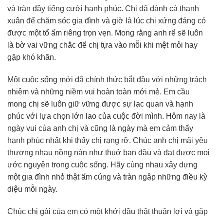
và tràn đầy tiếng cười hạnh phúc. Chị đã dành cả thanh
xuân để chăm sóc gia đình và giờ là lúc chị xứng đáng có
được một tổ ấm riêng trọn vẹn. Mong rằng anh rể sẽ luôn
là bờ vai vững chắc để chị tựa vào mỗi khi mệt mỏi hay
gặp khó khăn.
Một cuộc sống mới đã chính thức bắt đầu với những trách
nhiệm và những niềm vui hoàn toàn mới mẻ. Em cầu
mong chị sẽ luôn giữ vững được sự lạc quan và hạnh
phúc với lựa chọn lớn lao của cuộc đời mình. Hôm nay là
ngày vui của anh chị và cũng là ngày mà em cảm thấy
hạnh phúc nhất khi thấy chị rạng rỡ. Chúc anh chị mãi yêu
thương nhau nồng nàn như thuở ban đầu và đạt được mọi
ước nguyện trong cuộc sống. Hãy cùng nhau xây dựng
một gia đình nhỏ thật ấm cúng và tràn ngập những điều kỳ
diệu mỗi ngày.
Chúc chị gái của em có một khởi đầu thật thuận lợi và gặp