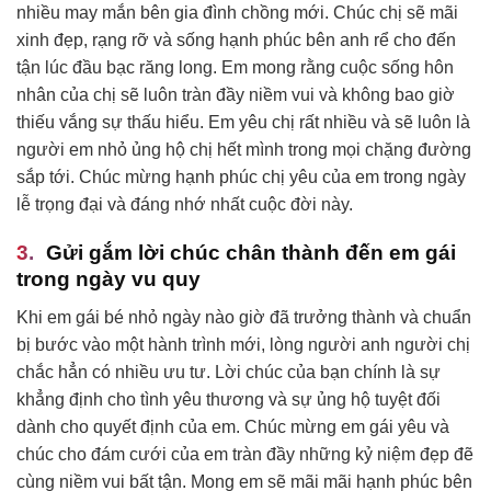
nhiều may mắn bên gia đình chồng mới. Chúc chị sẽ mãi
xinh đẹp, rạng rỡ và sống hạnh phúc bên anh rể cho đến
tận lúc đầu bạc răng long. Em mong rằng cuộc sống hôn
nhân của chị sẽ luôn tràn đầy niềm vui và không bao giờ
thiếu vắng sự thấu hiểu. Em yêu chị rất nhiều và sẽ luôn là
người em nhỏ ủng hộ chị hết mình trong mọi chặng đường
sắp tới. Chúc mừng hạnh phúc chị yêu của em trong ngày
lễ trọng đại và đáng nhớ nhất cuộc đời này.
Gửi gắm lời chúc chân thành đến em gái
trong ngày vu quy
Khi em gái bé nhỏ ngày nào giờ đã trưởng thành và chuẩn
bị bước vào một hành trình mới, lòng người anh người chị
chắc hẳn có nhiều ưu tư. Lời chúc của bạn chính là sự
khẳng định cho tình yêu thương và sự ủng hộ tuyệt đối
dành cho quyết định của em. Chúc mừng em gái yêu và
chúc cho đám cưới của em tràn đầy những kỷ niệm đẹp đẽ
cùng niềm vui bất tận. Mong em sẽ mãi mãi hạnh phúc bên