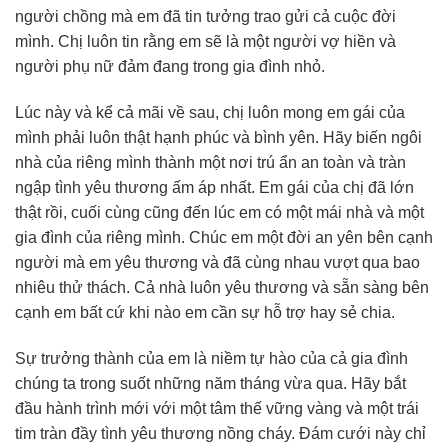
người chồng mà em đã tin tưởng trao gửi cả cuộc đời
mình. Chị luôn tin rằng em sẽ là một người vợ hiền và
người phụ nữ đảm đang trong gia đình nhỏ.
Lúc này và kể cả mãi về sau, chị luôn mong em gái của
mình phải luôn thật hạnh phúc và bình yên. Hãy biến ngôi
nhà của riêng mình thành một nơi trú ẩn an toàn và tràn
ngập tình yêu thương ấm áp nhất. Em gái của chị đã lớn
thật rồi, cuối cùng cũng đến lúc em có một mái nhà và một
gia đình của riêng mình. Chúc em một đời an yên bên cạnh
người mà em yêu thương và đã cùng nhau vượt qua bao
nhiêu thử thách. Cả nhà luôn yêu thương và sẵn sàng bên
cạnh em bất cứ khi nào em cần sự hỗ trợ hay sẻ chia.
Sự trưởng thành của em là niềm tự hào của cả gia đình
chúng ta trong suốt những năm tháng vừa qua. Hãy bắt
đầu hành trình mới với một tâm thế vững vàng và một trái
tim tràn đầy tình yêu thương nồng cháy. Đám cưới này chỉ