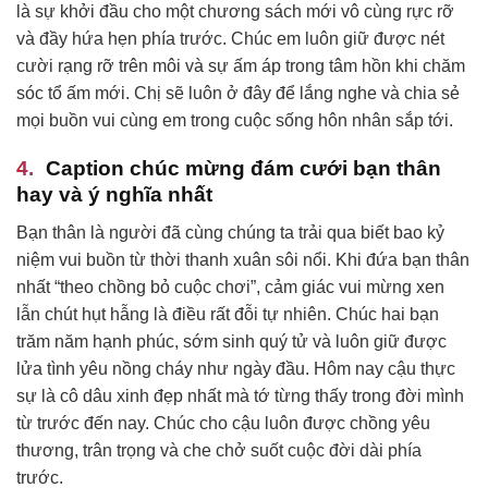
là sự khởi đầu cho một chương sách mới vô cùng rực rỡ
và đầy hứa hẹn phía trước. Chúc em luôn giữ được nét
cười rạng rỡ trên môi và sự ấm áp trong tâm hồn khi chăm
sóc tổ ấm mới. Chị sẽ luôn ở đây để lắng nghe và chia sẻ
mọi buồn vui cùng em trong cuộc sống hôn nhân sắp tới.
Caption chúc mừng đám cưới bạn thân
hay và ý nghĩa nhất
Bạn thân là người đã cùng chúng ta trải qua biết bao kỷ
niệm vui buồn từ thời thanh xuân sôi nổi. Khi đứa bạn thân
nhất “theo chồng bỏ cuộc chơi”, cảm giác vui mừng xen
lẫn chút hụt hẫng là điều rất đỗi tự nhiên. Chúc hai bạn
trăm năm hạnh phúc, sớm sinh quý tử và luôn giữ được
lửa tình yêu nồng cháy như ngày đầu. Hôm nay cậu thực
sự là cô dâu xinh đẹp nhất mà tớ từng thấy trong đời mình
từ trước đến nay. Chúc cho cậu luôn được chồng yêu
thương, trân trọng và che chở suốt cuộc đời dài phía
trước.