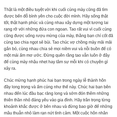
Thật là một điều tuyệt vời khi cuối cùng mày cũng đã tìm
được bến đỗ bình yên cho cuộc đời mình. Hãy sống thật
tốt, thật hạnh phúc và cùng nhau xây dựng một tương lai
rạng rỡ với những đứa con ngoan. Tao rất vui vì cuối cùng
cũng được uống rượu mừng của mày, thằng bạn chí cốt đã
cùng tao chia ngọt sẻ bùi. Tao chúc vợ chồng mày mãi mãi
gắn bó, cùng nhau chia sẻ mọi niềm vui và nỗi buồn để có
một mái ấm mơ ước. Đừng quên rằng tao vẫn luôn ở đây
để cùng mày nhậu nhẹt hay tâm sự mỗi khi có chuyện gì
xảy ra.
Chúc mừng hạnh phúc hai bạn trong ngày lễ thành hôn
đầy long trọng và ấm cúng như thế này. Chúc hai bạn bên
nhau đến lúc đầu bạc răng long và sớm đón thêm những
thiên thần nhỏ đáng yêu vào gia đình. Hãy trân trọng từng
khoảnh khắc được ở bên nhau và đừng bao giờ để những
mâu thuẫn nhỏ làm rạn nứt tình cảm. Một cuộc hôn nhân