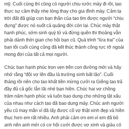
mỹ. Cuối cùng thì cũng có người chịu rước mày đi rồi, tao
thực sự cảm thấy nhẹ lòng thay cho gia đình mày. Cảm tạ
trời đất đã giúp con bạn thân của tao tìm được người “chịu
đựng” được nó suốt cả quãng đời còn lại. Chúc mày thật
hạnh phúc, sớm sinh quý tử và đừng quên thi thoảng vẫn
phải dành thời gian cho hội bạn cũ. Quá trình “lừa trai” của
bạn tôi cuối cùng cũng đã kết thúc thành công rực rỡ ngoài
mong đợi của tất cả mọi người.
Chúc bạn hạnh phúc trọn vẹn trên con đường mới và hãy
nhớ rằng “đội vợ lên đầu là trường sinh bất lão”. Cuối
tháng rồi nên cho tao khất tiền mừng cưới ra Giêng tao trả
đầy đủ cả gốc lẫn lãi nhé bạn hiền. Chúc hai vợ chồng
trăm năm hạnh phúc và luôn bao dung cho những tật xấu
của nhau như cách tao đã bao dung mày. Chúc anh người
yêu cũ may mắn vì đã lấy được cô vợ thật xinh đẹp và hiền
thục hơn em rất nhiều. Anh phải cảm ơn em vì em đã bỏ
anh nên anh mới có cơ hội cưới được vợ xinh và giàu có