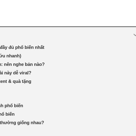
đầy đủ phổ biến nhất
 cứu nhanh)
m: nên nghe bản nào?
ài này dễ viral?
tent & quà tặng
nh phổ biến
hổ biến
l thường giống nhau?