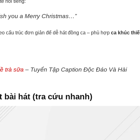
ế nổi tiếng:
sh you a Merry Christmas…”
heo cấu trúc đơn giản để dễ hát đồng ca – phù hợp
ca khúc thi
về trà sữa
– Tuyển Tập Caption Độc Đáo Và Hài
t bài hát (tra cứu nhanh)