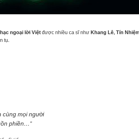
hạc ngoại lời Việt
được nhiều ca sĩ như
Khang Lê, Tín Nhiệ
n tụ.
nh cùng mọi người
buồn phiền…”