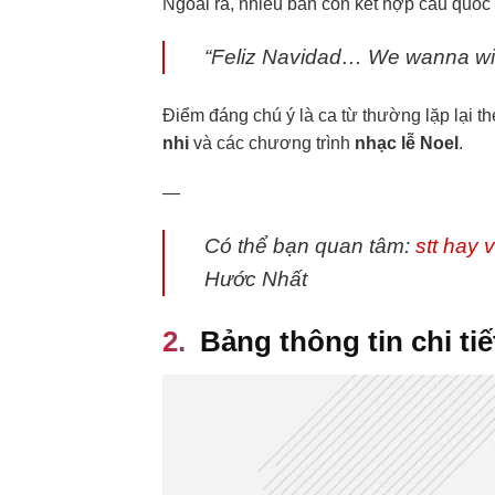
Ngoài ra, nhiều bản còn kết hợp câu quốc t
“Feliz Navidad… We wanna wi
Điểm đáng chú ý là ca từ thường lặp lại t
nhi
và các chương trình
nhạc lễ Noel
.
—
Có thể bạn quan tâm:
stt hay 
Hước Nhất
Bảng thông tin chi tiế