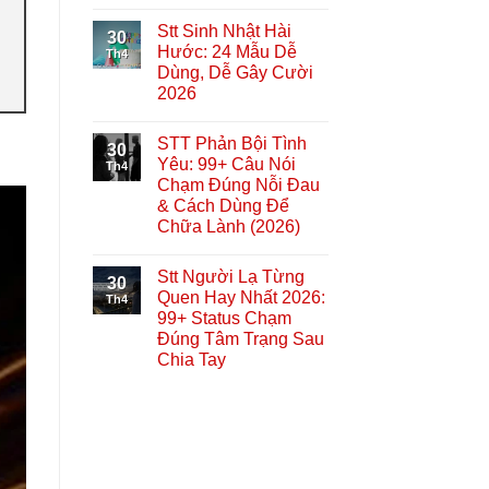
Stt Sinh Nhật Hài
30
Hước: 24 Mẫu Dễ
Th4
Dùng, Dễ Gây Cười
2026
STT Phản Bội Tình
30
Yêu: 99+ Câu Nói
Th4
Chạm Đúng Nỗi Đau
& Cách Dùng Để
Chữa Lành (2026)
Stt Người Lạ Từng
30
Quen Hay Nhất 2026:
Th4
99+ Status Chạm
Đúng Tâm Trạng Sau
Chia Tay