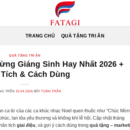
TRANG CHỦ
QUÀ TẶNG TRI ÂN
QUÀ TẶNG TRI ÂN
Mừng Giáng Sinh Hay Nhất 2026 +
 Tích & Cách Dùng
NG TRÊN
16.04.2026
BỞI
TOÀN TRẦN
ần ca từ của các ca khúc nhạc Noel quen thuộc như “Chúc Mừ
húc, lan tỏa yêu thương và không khí lễ hội. Cập nhật tháng
phân tích
giai điệu
, và gợi ý cách dùng trong
quà tặng – market