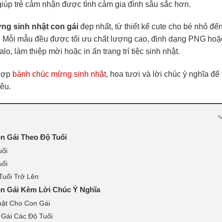
 giúp trẻ cảm nhận được tình cảm gia đình sâu sắc hơn.
ng sinh nhật con gái
đẹp nhất, từ thiết kế cute cho bé nhỏ đế
n. Mỗi mẫu đều được tối ưu chất lượng cao, định dạng PNG hoặ
 làm thiệp mời hoặc in ấn trang trí tiệc sinh nhật.
 hợp
bánh chúc mừng sinh nhật
, hoa tươi và lời chúc ý nghĩa để
êu.
n Gái Theo Độ Tuổi
uổi
uổi
Tuổi Trở Lên
n Gái Kèm Lời Chúc Ý Nghĩa
hật Cho Con Gái
 Gái Các Độ Tuổi