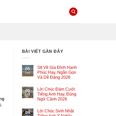
BÀI VIẾT GẦN ĐÂY
Stt Về Gia Đình Hạnh
05
Phúc Hay, Ngắn Gọn
Th5
Và Dễ Đăng 2026
Lời Chúc Đám Cưới
05
Tiếng Anh Hay, Đúng
Th5
ng
Ngữ Cảnh 2026
é.
Lời Chúc Sinh Nhật
04
Tiếng Anh Ý Nghĩa