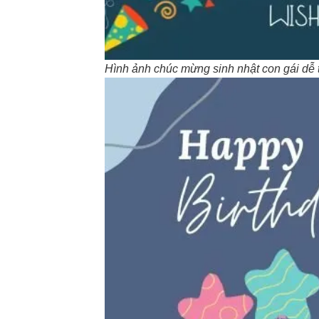
Hình ảnh chúc mừng sinh nhật con gái dễ 