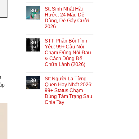
Stt Sinh Nhật Hài
30
Hước: 24 Mẫu Dễ
Th4
Dùng, Dễ Gây Cười
2026
STT Phản Bội Tình
30
Yêu: 99+ Câu Nói
Th4
Chạm Đúng Nỗi Đau
& Cách Dùng Để
Chữa Lành (2026)
ẹ
Stt Người Lạ Từng
30
Quen Hay Nhất 2026:
iúp
Th4
99+ Status Chạm
Đúng Tâm Trạng Sau
Chia Tay