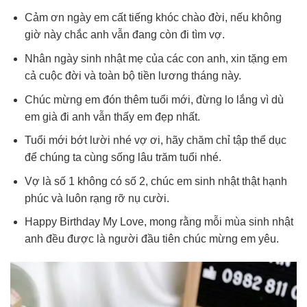
Cảm ơn ngày em cất tiếng khóc chào đời, nếu không
giờ này chắc anh vẫn đang còn đi tìm vợ.
Nhân ngày sinh nhật mẹ của các con anh, xin tặng em
cả cuộc đời và toàn bộ tiền lương tháng này.
Chúc mừng em đón thêm tuổi mới, đừng lo lắng vì dù
em già đi anh vẫn thấy em đẹp nhất.
Tuổi mới bớt lười nhé vợ ơi, hãy chăm chỉ tập thể dục
để chúng ta cùng sống lâu trăm tuổi nhé.
Vợ là số 1 không có số 2, chúc em sinh nhật thật hạnh
phúc và luôn rạng rỡ nụ cười.
Happy Birthday My Love, mong rằng mỗi mùa sinh nhật
anh đều được là người đầu tiên chúc mừng em yêu.