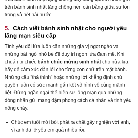
trên bánh sinh nhật tặng chồng nên cân bằng giữa sự tôn
trọng và nét hài hước
Cách viết bánh sinh nhật cho người yêu
lãng mạn siêu cấp
Tình yêu đôi lứa luôn cần những gia vị ngọt ngào và
những bất ngờ nhỏ bé để duy trì ngọn lửa đam mê. Khi
chuẩn bị chiếc
bánh chúc mừng sinh nhật
cho nửa kia,
hãy để cảm xúc dẫn lối cho từng con chữ trên mặt bánh.
Những câu “thả thính” hoặc những lời khẳng định chủ
quyền luôn có sức mạnh gắn kết vô hình vô cùng mãnh
liệt. Đừng ngần ngại thể hiện sự lãng mạn qua những
dòng nhắn gửi mang đậm phong cách cá nhân và tình yêu
nồng cháy.
Chúc em tuổi mới bớt phát ra chất gây nghiện với anh,
vì anh đã lỡ yêu em quá nhiều rồi.