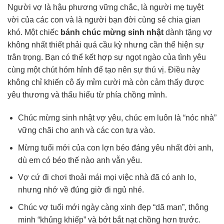
Người vợ là hậu phương vững chắc, là người mẹ tuyệt
vời của các con và là người bạn đời cùng sẻ chia gian
khó. Một chiếc
bánh chúc mừng sinh nhật
dành tặng vợ
không nhất thiết phải quá cầu kỳ nhưng cần thể hiện sự
trân trọng. Bạn có thể kết hợp sự ngọt ngào của tình yêu
cùng một chút hóm hỉnh để tạo nên sự thú vị. Điều này
không chỉ khiến cô ấy mỉm cười mà còn cảm thấy được
yêu thương và thấu hiểu từ phía chồng mình.
Chúc mừng sinh nhật vợ yêu, chúc em luôn là “nóc nhà”
vững chãi cho anh và các con tựa vào.
Mừng tuổi mới của con lợn béo đáng yêu nhất đời anh,
dù em có béo thế nào anh vẫn yêu.
Vợ cứ đi chơi thoải mái mọi việc nhà đã có anh lo,
nhưng nhớ về đúng giờ đi ngủ nhé.
Chúc vợ tuổi mới ngày càng xinh đẹp “dã man”, thông
minh “khủng khiếp” và bớt bắt nạt chồng hơn trước.