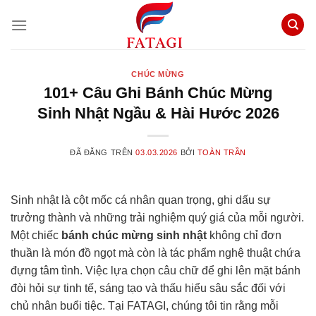
Chuyển
đến
nội
dung
CHÚC MỪNG
101+ Câu Ghi Bánh Chúc Mừng
Sinh Nhật Ngầu & Hài Hước 2026
ĐÃ ĐĂNG TRÊN
03.03.2026
BỞI
TOÀN TRẦN
Sinh nhật là cột mốc cá nhân quan trọng, ghi dấu sự
trưởng thành và những trải nghiệm quý giá của mỗi người.
Một chiếc
bánh chúc mừng sinh nhật
không chỉ đơn
thuần là món đồ ngọt mà còn là tác phẩm nghệ thuật chứa
đựng tâm tình. Việc lựa chọn câu chữ để ghi lên mặt bánh
đòi hỏi sự tinh tế, sáng tạo và thấu hiểu sâu sắc đối với
chủ nhân buổi tiệc. Tại FATAGI, chúng tôi tin rằng mỗi