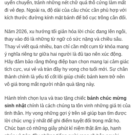
uyển chuyển, tránh những nét chữ quá thô cứng làm mất
đi vẻ đẹp. Ngoài ra, độ dài của câu chúc cần phù hợp với
kích thước đường kính mặt bánh để bố cục trông cân đối.
Năm 2026, xu hướng tối giản hóa lời chúc đang lên ngôi,
thay vào đó là những từ ngữ có sức nặng và chiều sâu.
Thay vì viết quá nhiều, bạn chỉ cần một cụm từ khóa mang
ý nghĩa riêng tư giữa hai người là đủ tạo nên xúc động.
Hãy đảm bảo rằng thông điệp bạn chọn mang lại cảm giác
tích cực, vui vẻ và tràn đầy hy vọng cho tuổi mới. Sự chân
thành chính là yếu tố cốt lõi giúp chiếc bánh kem trở nên
vô giá trong mắt người nhận quà tặng này.
Hành trình chọn lựa và trao tặng chiếc
bánh chúc mừng
sinh nhật
chính là cách chúng ta tôn vinh những giá trị của
tình thân. Hy vọng những gợi ý trên sẽ giúp bạn tìm được
lời chúc ưng ý nhất để ghi điểm tuyệt đối trong mắt họ.
Chúc bạn có những giây phút kỉ niệm thật ấm áp, hạnh