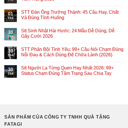
STT Đàn Ông Trưởng Thành: 45 Câu Hay, Chất
01
Và Đúng Tình Huống
Th5
Stt Sinh Nhật Hài Hước: 24 Mẫu Dễ Dùng, Dễ
30
Gây Cười 2026
Th4
STT Phản Bội Tình Yêu: 99+ Câu Nói Chạm Đúng
30
Nỗi Đau & Cách Dùng Để Chữa Lành (2026)
Th4
Stt Người Lạ Từng Quen Hay Nhất 2026: 99+
30
Status Chạm Đúng Tâm Trạng Sau Chia Tay
Th4
SẢN PHẨM CỦA CÔNG TY TNHH QUÀ TẶNG
FATAGI