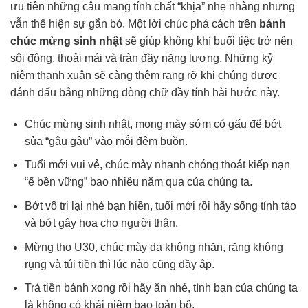
ưu tiên những câu mang tính chất “khịa” nhẹ nhàng nhưng
vẫn thể hiện sự gắn bó. Một lời chúc phá cách trên
bánh
chúc mừng sinh nhật
sẽ giúp không khí buổi tiệc trở nên
sôi động, thoải mái và tràn đầy năng lượng. Những kỷ
niệm thanh xuân sẽ càng thêm rạng rỡ khi chúng được
đánh dấu bằng những dòng chữ đầy tính hài hước này.
Chúc mừng sinh nhật, mong mày sớm có gấu để bớt
sủa “gâu gâu” vào mỗi đêm buồn.
Tuổi mới vui vẻ, chúc mày nhanh chóng thoát kiếp nạn
“ế bền vững” bao nhiêu năm qua của chúng ta.
Bớt vô tri lại nhé bạn hiền, tuổi mới rồi hãy sống tỉnh táo
và bớt gây họa cho người thân.
Mừng thọ U30, chúc mày da không nhăn, răng không
rụng và túi tiền thì lúc nào cũng đầy ắp.
Trả tiền bánh xong rồi hãy ăn nhé, tình bạn của chúng ta
là không có khái niệm bao toàn bộ.