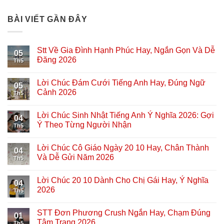
BÀI VIẾT GẦN ĐÂY
Stt Về Gia Đình Hạnh Phúc Hay, Ngắn Gọn Và Dễ
05
Đăng 2026
Th5
Lời Chúc Đám Cưới Tiếng Anh Hay, Đúng Ngữ
05
Cảnh 2026
Th5
Lời Chúc Sinh Nhật Tiếng Anh Ý Nghĩa 2026: Gợi
04
Ý Theo Từng Người Nhận
Th5
Lời Chúc Cô Giáo Ngày 20 10 Hay, Chân Thành
04
Và Dễ Gửi Năm 2026
Th5
Lời Chúc 20 10 Dành Cho Chị Gái Hay, Ý Nghĩa
04
2026
Th5
STT Đơn Phương Crush Ngắn Hay, Chạm Đúng
01
Tâm Trạng 2026
Th5