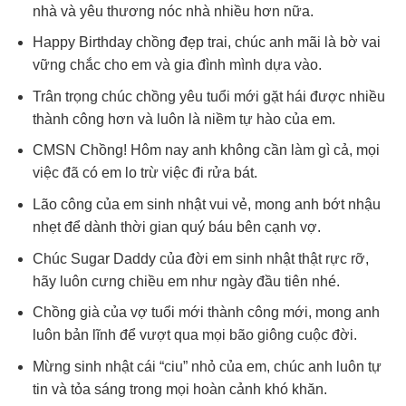
nhà và yêu thương nóc nhà nhiều hơn nữa.
Happy Birthday chồng đẹp trai, chúc anh mãi là bờ vai
vững chắc cho em và gia đình mình dựa vào.
Trân trọng chúc chồng yêu tuổi mới gặt hái được nhiều
thành công hơn và luôn là niềm tự hào của em.
CMSN Chồng! Hôm nay anh không cần làm gì cả, mọi
việc đã có em lo trừ việc đi rửa bát.
Lão công của em sinh nhật vui vẻ, mong anh bớt nhậu
nhẹt để dành thời gian quý báu bên cạnh vợ.
Chúc Sugar Daddy của đời em sinh nhật thật rực rỡ,
hãy luôn cưng chiều em như ngày đầu tiên nhé.
Chồng già của vợ tuổi mới thành công mới, mong anh
luôn bản lĩnh để vượt qua mọi bão giông cuộc đời.
Mừng sinh nhật cái “ciu” nhỏ của em, chúc anh luôn tự
tin và tỏa sáng trong mọi hoàn cảnh khó khăn.