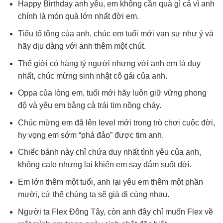
Happy Birthday anh yêu, em không cần quà gì cả vì anh
chính là món quà lớn nhất đời em.
Tiểu tổ tông của anh, chúc em tuổi mới vạn sự như ý và
hãy dịu dàng với anh thêm một chút.
Thế giới có hàng tỷ người nhưng với anh em là duy
nhất, chúc mừng sinh nhật cô gái của anh.
Oppa của lòng em, tuổi mới hãy luôn giữ vững phong
độ và yêu em bằng cả trái tim nồng cháy.
Chúc mừng em đã lên level mới trong trò chơi cuộc đời,
hy vọng em sớm “phá đảo” được tim anh.
Chiếc bánh này chỉ chứa duy nhất tình yêu của anh,
không calo nhưng lại khiến em say đắm suốt đời.
Em lớn thêm một tuổi, anh lại yêu em thêm một phần
mười, cứ thế chúng ta sẽ già đi cùng nhau.
Người ta Flex Đông Tây, còn anh đây chỉ muốn Flex về