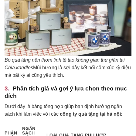
Bộ quà tặng nến thơm tinh tế tạo không gian thư giãn tại
Chia.kandles
Mùi hương là sợi dây kết nối cảm xúc kỳ diệu
mà bất kỳ ai cũng yêu thích.
Phân tích giá và gợi ý lựa chọn theo mục
đích
Dưới đây là bảng tổng hợp giúp bạn định hướng ngân
sách khi làm việc với các
công ty quà tặng tại hà nội
:
NGÂN
PHÂN
SÁCH
LOẠI QUÀ TẶNG PHÙ HỢP