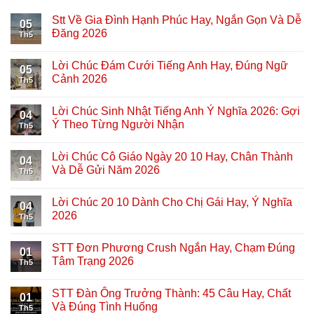
Stt Về Gia Đình Hạnh Phúc Hay, Ngắn Gọn Và Dễ
05
Đăng 2026
Th5
Lời Chúc Đám Cưới Tiếng Anh Hay, Đúng Ngữ
05
Cảnh 2026
Th5
Lời Chúc Sinh Nhật Tiếng Anh Ý Nghĩa 2026: Gợi
04
Ý Theo Từng Người Nhận
Th5
Lời Chúc Cô Giáo Ngày 20 10 Hay, Chân Thành
04
Và Dễ Gửi Năm 2026
Th5
Lời Chúc 20 10 Dành Cho Chị Gái Hay, Ý Nghĩa
04
2026
Th5
STT Đơn Phương Crush Ngắn Hay, Chạm Đúng
01
Tâm Trạng 2026
Th5
STT Đàn Ông Trưởng Thành: 45 Câu Hay, Chất
01
Và Đúng Tình Huống
Th5