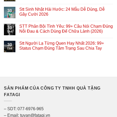
Stt Sinh Nhật Hài Hước: 24 Mẫu Dễ Dùng, Dễ
30
Gây Cười 2026
Th4
STT Phản Bội Tình Yêu: 99+ Câu Nói Chạm Đúng
30
Nỗi Đau & Cách Dùng Để Chữa Lành (2026)
Th4
Stt Người Lạ Từng Quen Hay Nhất 2026: 99+
30
Status Chạm Đúng Tâm Trạng Sau Chia Tay
Th4
SẢN PHẨM CỦA CÔNG TY TNHH QUÀ TẶNG
FATAGI
– SDT: 077-6976-965
– Email: tuvan@fatagi.vn