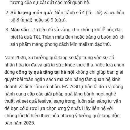
tượng của sự cắt đứt các mối quan hệ.
Số lượng món quà:
Nên tránh số 4 (tứ – tử) và ưu tiên
số 8 (phát) hoặc số 9 (cửu).
Màu sắc:
Ưu tiên đỏ và vàng cho không khí lễ hội, đặc
biệt là quà Tết. Tránh màu đen hoặc trắng u buồn trừ khi
sản phẩm mang phong cách Minimalism đặc thù.
Năm 2026, xu hướng quà tặng sẽ tập trung vào sự cá
nhân hóa tối đa và giá trị sức khỏe thực thụ. Việc lựa chọn
đúng
công ty quà tặng tại hà nội
không chỉ giúp bạn giải
quyết bài toán ngân sách mà còn nâng tầm quan hệ kinh
doanh và tình cảm cá nhân. FATAGI tự hào là đơn vị đồng
hành cung cấp các giải pháp quà tặng bánh ngọt nghệ
thuật và set quà festival sang trọng, luôn sẵn sàng tư vấn
để bạn có được lựa chọn ưng ý nhất. Hãy liên hệ với
chúng tôi để hiện thực hóa những ý tưởng quà tặng độc
bản năm 2026.