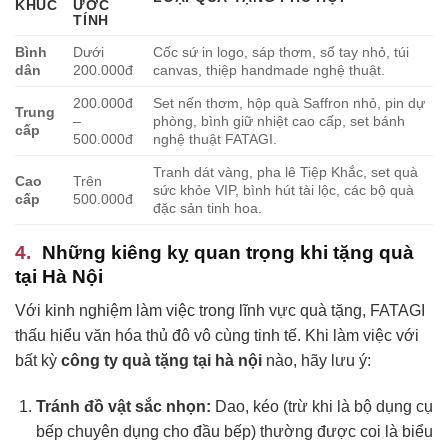
KHÚC
ƯỚC
TÍNH
Bình
Dưới
Cốc sứ in logo, sáp thơm, sổ tay nhỏ, túi
dân
200.000đ
canvas, thiệp handmade nghệ thuật.
200.000đ
Set nến thơm, hộp quà Saffron nhỏ, pin dự
Trung
–
phòng, bình giữ nhiệt cao cấp, set bánh
cấp
500.000đ
nghệ thuật FATAGI.
Tranh dát vàng, pha lê Tiệp Khắc, set quà
Cao
Trên
sức khỏe VIP, bình hút tài lộc, các bộ quà
cấp
500.000đ
đặc sản tinh hoa.
Những kiêng kỵ quan trọng khi tặng quà
tại Hà Nội
Với kinh nghiệm làm việc trong lĩnh vực quà tặng, FATAGI
thấu hiểu văn hóa thủ đô vô cùng tinh tế. Khi làm việc với
bất kỳ
công ty quà tặng tại hà nội
nào, hãy lưu ý:
Tránh đồ vật sắc nhọn:
Dao, kéo (trừ khi là bộ dụng cụ
bếp chuyên dụng cho đầu bếp) thường được coi là biểu