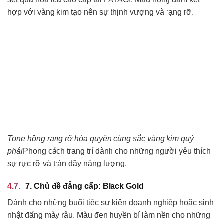
hợp với vàng kim tạo nên sự thịnh vượng và rạng rỡ.
Tone hồng rạng rỡ hòa quyện cùng sắc vàng kim quý
phái
Phong cách trang trí dành cho những người yêu thích
sự rực rỡ và tràn đầy năng lượng.
7. Chủ đề đẳng cấp: Black Gold
Dành cho những buổi tiệc sự kiện doanh nghiệp hoặc sinh
nhật đấng mày râu. Màu đen huyền bí làm nền cho những