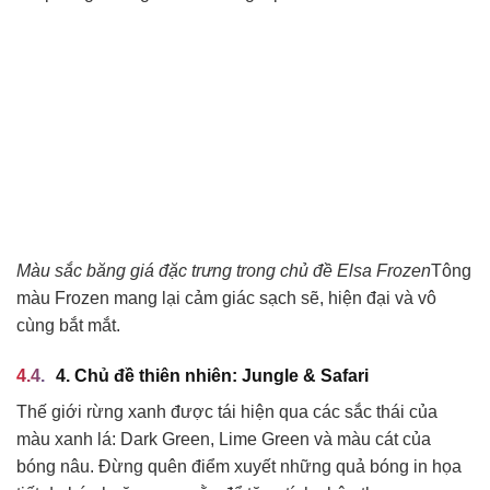
Màu sắc băng giá đặc trưng trong chủ đề Elsa Frozen
Tông
màu Frozen mang lại cảm giác sạch sẽ, hiện đại và vô
cùng bắt mắt.
4. Chủ đề thiên nhiên: Jungle & Safari
Thế giới rừng xanh được tái hiện qua các sắc thái của
màu xanh lá: Dark Green, Lime Green và màu cát của
bóng nâu. Đừng quên điểm xuyết những quả bóng in họa