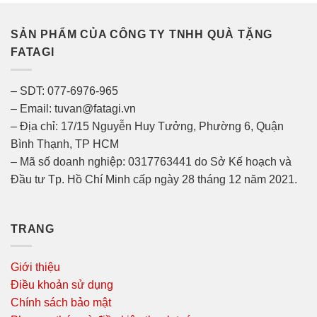
SẢN PHẨM CỦA CÔNG TY TNHH QUÀ TẶNG
FATAGI
– SDT: 077-6976-965
– Email: tuvan@fatagi.vn
– Địa chỉ: 17/15 Nguyễn Huy Tưởng, Phường 6, Quận
Bình Thạnh, TP HCM
– Mã số doanh nghiệp: 0317763441 do Sở Kế hoạch và
Đầu tư Tp. Hồ Chí Minh cấp ngày 28 tháng 12 năm 2021.
TRANG
Giới thiệu
Điều khoản sử dụng
Chính sách bảo mật