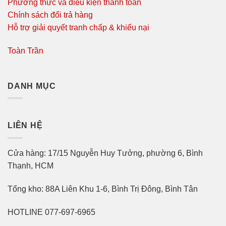
Phương thức và điều kiện thanh toán
Chính sách đổi trả hàng
Hỗ trợ giải quyết tranh chấp & khiếu nại
Toàn Trần
DANH MỤC
LIÊN HỆ
Cửa hàng: 17/15 Nguyễn Huy Tưởng, phường 6, Bình
Thạnh, HCM
Tổng kho: 88A Liên Khu 1-6, Bình Trị Đông, Bình Tân
HOTLINE 077-697-6965