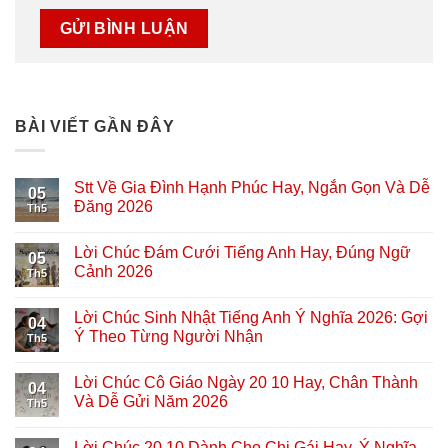
BÀI VIẾT GẦN ĐÂY
Stt Về Gia Đình Hạnh Phúc Hay, Ngắn Gọn Và Dễ
05
Đăng 2026
Th5
Lời Chúc Đám Cưới Tiếng Anh Hay, Đúng Ngữ
05
Cảnh 2026
Th5
Lời Chúc Sinh Nhật Tiếng Anh Ý Nghĩa 2026: Gợi
04
Ý Theo Từng Người Nhận
Th5
Lời Chúc Cô Giáo Ngày 20 10 Hay, Chân Thành
04
Và Dễ Gửi Năm 2026
Th5
Lời Chúc 20 10 Dành Cho Chị Gái Hay, Ý Nghĩa