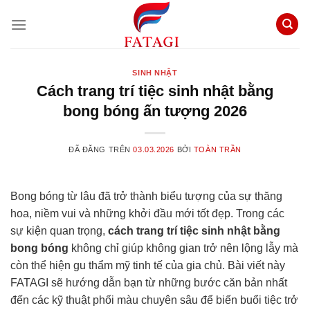
Chuyển
đến
nội
dung
SINH NHẬT
Cách trang trí tiệc sinh nhật bằng
bong bóng ấn tượng 2026
ĐÃ ĐĂNG TRÊN
03.03.2026
BỞI
TOÀN TRẦN
Bong bóng từ lâu đã trở thành biểu tượng của sự thăng
hoa, niềm vui và những khởi đầu mới tốt đẹp. Trong các
sự kiện quan trọng,
cách trang trí tiệc sinh nhật bằng
bong bóng
không chỉ giúp không gian trở nên lộng lẫy mà
còn thể hiện gu thẩm mỹ tinh tế của gia chủ. Bài viết này
FATAGI sẽ hướng dẫn bạn từ những bước căn bản nhất
đến các kỹ thuật phối màu chuyên sâu để biến buổi tiệc trở