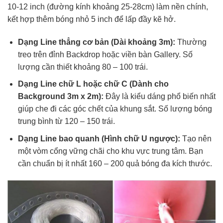
10-12 inch (đường kính khoảng 25-28cm) làm nền chính,
kết hợp thêm bóng nhỏ 5 inch để lấp đầy kẽ hở.
Dạng Line thẳng cơ bản (Dài khoảng 3m):
Thường
treo trên đỉnh Backdrop hoặc viền bàn Gallery. Số
lượng cần thiết khoảng 80 – 100 trái.
Dạng Line chữ L hoặc chữ C (Dành cho
Background 3m x 2m):
Đây là kiểu dáng phổ biến nhất
giúp che đi các góc chết của khung sắt. Số lượng bóng
trung bình từ 120 – 150 trái.
Dạng Line bao quanh (Hình chữ U ngược):
Tạo nên
một vòm cổng vững chãi cho khu vực trung tâm. Bạn
cần chuẩn bị ít nhất 160 – 200 quả bóng đa kích thước.