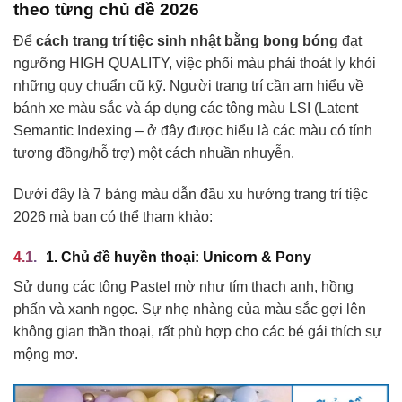
theo từng chủ đề 2026
Để
cách trang trí tiệc sinh nhật bằng bong bóng
đạt
ngưỡng HIGH QUALITY, việc phối màu phải thoát ly khỏi
những quy chuẩn cũ kỹ. Người trang trí cần am hiểu về
bánh xe màu sắc và áp dụng các tông màu LSI (Latent
Semantic Indexing – ở đây được hiểu là các màu có tính
tương đồng/hỗ trợ) một cách nhuần nhuyễn.
Dưới đây là 7 bảng màu dẫn đầu xu hướng trang trí tiệc
2026 mà bạn có thể tham khảo:
1. Chủ đề huyền thoại: Unicorn & Pony
Sử dụng các tông Pastel mờ như tím thạch anh, hồng
phấn và xanh ngọc. Sự nhẹ nhàng của màu sắc gợi lên
không gian thần thoại, rất phù hợp cho các bé gái thích sự
mộng mơ.