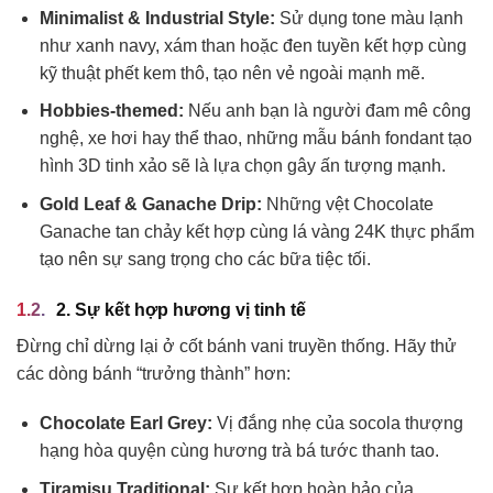
Minimalist & Industrial Style:
Sử dụng tone màu lạnh
như xanh navy, xám than hoặc đen tuyền kết hợp cùng
kỹ thuật phết kem thô, tạo nên vẻ ngoài mạnh mẽ.
Hobbies-themed:
Nếu anh bạn là người đam mê công
nghệ, xe hơi hay thể thao, những mẫu bánh fondant tạo
hình 3D tinh xảo sẽ là lựa chọn gây ấn tượng mạnh.
Gold Leaf & Ganache Drip:
Những vệt Chocolate
Ganache tan chảy kết hợp cùng lá vàng 24K thực phẩm
tạo nên sự sang trọng cho các bữa tiệc tối.
2. Sự kết hợp hương vị tinh tế
Đừng chỉ dừng lại ở cốt bánh vani truyền thống. Hãy thử
các dòng bánh “trưởng thành” hơn:
Chocolate Earl Grey:
Vị đắng nhẹ của socola thượng
hạng hòa quyện cùng hương trà bá tước thanh tao.
Tiramisu Traditional:
Sự kết hợp hoàn hảo của