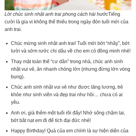
Lời chúc sinh nhật anh trai phong cách hài hước
Tiếng
cười là gia vị không thể thiếu trong ngày đón tuổi mới của
anh trai.
Chúc mừng sinh nhật anh trai! Tuổi mới bớt “nhây”, bớt
lười và sớm rước chị dâu về cho em có đồng minh nhé!
Thay mặt toàn thể “cư dân” trong nhà, chúc anh sinh
nhật vui vẻ, ăn nhanh chóng lớn (nhưng đừng lớn vòng
bụng).
Chúc anh sinh nhật vui vẻ như được tăng lương, trẻ
khỏe như sinh viên và đẹp trai như hồi… chưa có ai
yêu.
Anh ơi, già thêm một tuổi rồi đấy! Nhớ sống chậm lại,
bớt bắt nạt em đi để tích đại đức nhé!
Happy Birthday! Quà của em chính là sự hiện diện của