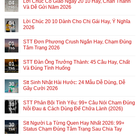
Lời Chúc Cô Giáo Ngày 20 10 Hay, Chân Thành
04
Và Dễ Gửi Năm 2026
Th5
Lời Chúc 20 10 Dành Cho Chị Gái Hay, Ý Nghĩa
04
2026
Th5
STT Đơn Phương Crush Ngắn Hay, Chạm Đúng
01
Tâm Trạng 2026
Th5
STT Đàn Ông Trưởng Thành: 45 Câu Hay, Chất
01
Và Đúng Tình Huống
Th5
Stt Sinh Nhật Hài Hước: 24 Mẫu Dễ Dùng, Dễ
30
Gây Cười 2026
Th4
STT Phản Bội Tình Yêu: 99+ Câu Nói Chạm Đúng
30
Nỗi Đau & Cách Dùng Để Chữa Lành (2026)
Th4
Stt Người Lạ Từng Quen Hay Nhất 2026: 99+
30
Status Chạm Đúng Tâm Trạng Sau Chia Tay
Th4