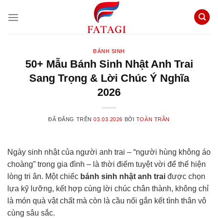
Chuyển
đến
nội
dung
BÁNH SINH
50+ Mẫu Bánh Sinh Nhật Anh Trai
Sang Trọng & Lời Chúc Ý Nghĩa
2026
ĐÃ ĐĂNG TRÊN
03.03.2026
BỞI
TOÀN TRẦN
Ngày sinh nhật của người anh trai – “người hùng không áo
choàng” trong gia đình – là thời điểm tuyệt vời để thể hiện
lòng tri ân. Một chiếc
bánh sinh nhật anh trai
được chọn
lựa kỹ lưỡng, kết hợp cùng lời chúc chân thành, không chỉ
là món quà vật chất mà còn là cầu nối gắn kết tình thân vô
cùng sâu sắc.