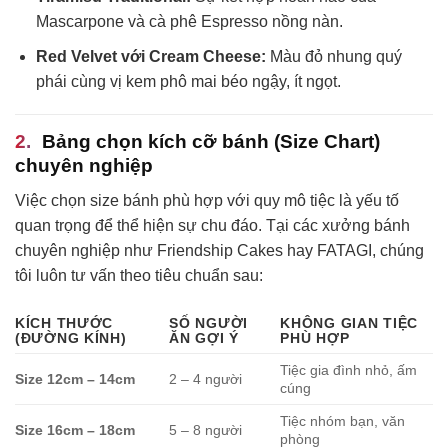
Mascarpone và cà phê Espresso nồng nàn.
Red Velvet với Cream Cheese:
Màu đỏ nhung quý
phái cùng vị kem phô mai béo ngậy, ít ngọt.
Bảng chọn kích cỡ bánh (Size Chart)
chuyên nghiệp
Việc chọn size bánh phù hợp với quy mô tiệc là yếu tố
quan trọng để thể hiện sự chu đáo. Tại các xưởng bánh
chuyên nghiệp như Friendship Cakes hay FATAGI, chúng
tôi luôn tư vấn theo tiêu chuẩn sau:
KÍCH THƯỚC
SỐ NGƯỜI
KHÔNG GIAN TIỆC
(ĐƯỜNG KÍNH)
ĂN GỢI Ý
PHÙ HỢP
Tiệc gia đình nhỏ, ấm
Size 12cm – 14cm
2 – 4 người
cúng
Tiệc nhóm bạn, văn
Size 16cm – 18cm
5 – 8 người
phòng