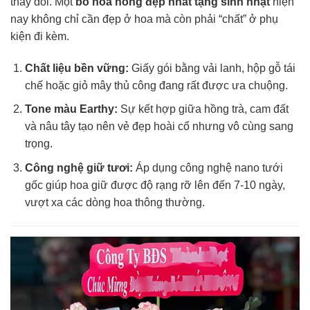
thay đổi. Một
bó hoa hồng đẹp nhất tặng sinh nhật
hiện
nay không chỉ cần đẹp ở hoa mà còn phải “chất” ở phụ
kiện đi kèm.
Chất liệu bền vững:
Giấy gói bằng vải lanh, hộp gỗ tái
chế hoặc giỏ mây thủ công đang rất được ưa chuộng.
Tone màu Earthy:
Sự kết hợp giữa hồng trà, cam đất
và nâu tây tạo nên vẻ đẹp hoài cổ nhưng vô cùng sang
trọng.
Công nghệ giữ tươi:
Áp dụng công nghệ nano tưới
gốc giúp hoa giữ được độ rạng rỡ lên đến 7-10 ngày,
vượt xa các dòng hoa thông thường.