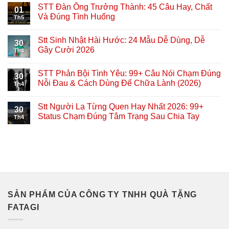
STT Đàn Ông Trưởng Thành: 45 Câu Hay, Chất
01
Và Đúng Tình Huống
Th5
Stt Sinh Nhật Hài Hước: 24 Mẫu Dễ Dùng, Dễ
30
Gây Cười 2026
Th4
STT Phản Bội Tình Yêu: 99+ Câu Nói Chạm Đúng
30
Nỗi Đau & Cách Dùng Để Chữa Lành (2026)
Th4
Stt Người Lạ Từng Quen Hay Nhất 2026: 99+
30
Status Chạm Đúng Tâm Trạng Sau Chia Tay
Th4
SẢN PHẨM CỦA CÔNG TY TNHH QUÀ TẶNG
FATAGI