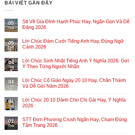
BÀI VIẾT GẦN ĐÂY
Stt Về Gia Đình Hạnh Phúc Hay, Ngắn Gọn Và Dễ
05
Đăng 2026
Th5
Lời Chúc Đám Cưới Tiếng Anh Hay, Đúng Ngữ
05
Cảnh 2026
Th5
Lời Chúc Sinh Nhật Tiếng Anh Ý Nghĩa 2026: Gợi
04
Ý Theo Từng Người Nhận
Th5
Lời Chúc Cô Giáo Ngày 20 10 Hay, Chân Thành
04
Và Dễ Gửi Năm 2026
Th5
Lời Chúc 20 10 Dành Cho Chị Gái Hay, Ý Nghĩa
04
2026
Th5
STT Đơn Phương Crush Ngắn Hay, Chạm Đúng
01
Tâm Trạng 2026
Th5