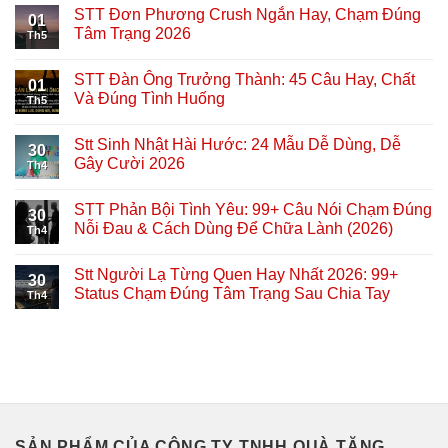
STT Đơn Phương Crush Ngắn Hay, Chạm Đúng
01
Tâm Trạng 2026
Th5
STT Đàn Ông Trưởng Thành: 45 Câu Hay, Chất
01
Và Đúng Tình Huống
Th5
Stt Sinh Nhật Hài Hước: 24 Mẫu Dễ Dùng, Dễ
30
Gây Cười 2026
Th4
STT Phản Bội Tình Yêu: 99+ Câu Nói Chạm Đúng
30
Nỗi Đau & Cách Dùng Để Chữa Lành (2026)
Th4
Stt Người Lạ Từng Quen Hay Nhất 2026: 99+
30
Status Chạm Đúng Tâm Trạng Sau Chia Tay
Th4
SẢN PHẨM CỦA CÔNG TY TNHH QUÀ TẶNG