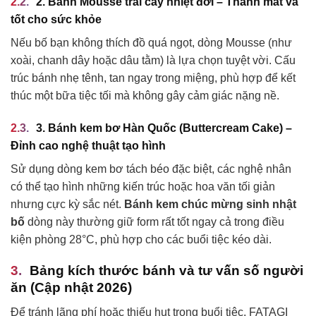
2. Bánh Mousse trái cây nhiệt đới – Thanh mát và
tốt cho sức khỏe
Nếu bố bạn không thích đồ quá ngọt, dòng Mousse (như
xoài, chanh dây hoặc dâu tằm) là lựa chọn tuyệt vời. Cấu
trúc bánh nhẹ tênh, tan ngay trong miệng, phù hợp để kết
thúc một bữa tiệc tối mà không gây cảm giác nặng nề.
3. Bánh kem bơ Hàn Quốc (Buttercream Cake) –
Đỉnh cao nghệ thuật tạo hình
Sử dụng dòng kem bơ tách béo đặc biệt, các nghệ nhân
có thể tạo hình những kiến trúc hoặc hoa văn tối giản
nhưng cực kỳ sắc nét.
Bánh kem chúc mừng sinh nhật
bố
dòng này thường giữ form rất tốt ngay cả trong điều
kiện phòng 28°C, phù hợp cho các buổi tiệc kéo dài.
Bảng kích thước bánh và tư vấn số người
ăn (Cập nhật 2026)
Để tránh lãng phí hoặc thiếu hụt trong buổi tiệc, FATAGI