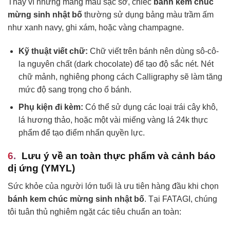
Thay vì những mảng màu sặc sỡ, chiếc
bánh kem chúc
mừng sinh nhật bố
thường sử dụng bảng màu trầm ấm
như xanh navy, ghi xám, hoặc vàng champagne.
Kỹ thuật viết chữ:
Chữ viết trên bánh nên dùng sô-cô-
la nguyên chất (dark chocolate) để tạo độ sắc nét. Nét
chữ mảnh, nghiêng phong cách Calligraphy sẽ làm tăng
mức độ sang trọng cho ổ bánh.
Phụ kiện đi kèm:
Có thể sử dụng các loại trái cây khô,
lá hương thảo, hoặc một vài miếng vàng lá 24k thực
phẩm để tạo điểm nhấn quyền lực.
Lưu ý về an toàn thực phẩm và cảnh báo
dị ứng (YMYL)
Sức khỏe của người lớn tuổi là ưu tiên hàng đầu khi chọn
bánh kem chúc mừng sinh nhật bố
. Tại FATAGI, chúng
tôi tuân thủ nghiêm ngặt các tiêu chuẩn an toàn: