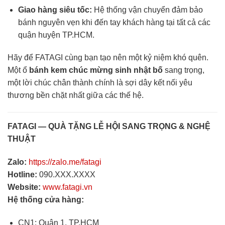
Giao hàng siêu tốc:
Hệ thống vận chuyển đảm bảo
bánh nguyên vẹn khi đến tay khách hàng tại tất cả các
quận huyện TP.HCM.
Hãy để FATAGI cùng bạn tạo nên một kỷ niệm khó quên.
Một ổ
bánh kem chúc mừng sinh nhật bố
sang trọng,
một lời chúc chân thành chính là sợi dây kết nối yêu
thương bền chặt nhất giữa các thế hệ.
FATAGI — QUÀ TẶNG LỄ HỘI SANG TRỌNG & NGHỆ
THUẬT
Zalo:
https://zalo.me/fatagi
Hotline:
090.XXX.XXXX
Website:
www.fatagi.vn
Hệ thống cửa hàng:
CN1: Quận 1, TP.HCM