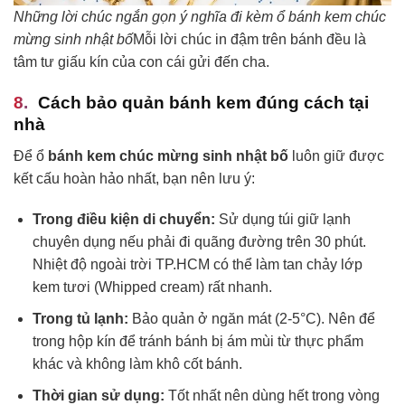
Những lời chúc ngắn gọn ý nghĩa đi kèm ổ bánh kem chúc
mừng sinh nhật bố
Mỗi lời chúc in đậm trên bánh đều là
tâm tư giấu kín của con cái gửi đến cha.
Cách bảo quản bánh kem đúng cách tại
nhà
Để ổ
bánh kem chúc mừng sinh nhật bố
luôn giữ được
kết cấu hoàn hảo nhất, bạn nên lưu ý:
Trong điều kiện di chuyển:
Sử dụng túi giữ lạnh
chuyên dụng nếu phải đi quãng đường trên 30 phút.
Nhiệt độ ngoài trời TP.HCM có thể làm tan chảy lớp
kem tươi (Whipped cream) rất nhanh.
Trong tủ lạnh:
Bảo quản ở ngăn mát (2-5°C). Nên để
trong hộp kín để tránh bánh bị ám mùi từ thực phẩm
khác và không làm khô cốt bánh.
Thời gian sử dụng:
Tốt nhất nên dùng hết trong vòng