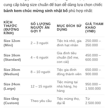
cung cấp bảng size chuẩn để bạn dễ dàng lựa chọn chiếc
bánh kem chúc mừng sinh nhật bố
phù hợp nhất:
KÍCH
SỐ LƯỢNG
GIÁ THAM
THƯỚC
MỤC ĐÍCH SỬ
NGƯỜI ĂN
KHẢO
(ĐƯỜNG
DỤNG
GỢI Ý
(VNĐ)
KÍNH)
Size 12cm
Tiệc trà nhỏ, gia
250.000 –
2 – 3 người
(Mini)
đình hạt nhân
350.000
Gia đình tiêu
Size 16cm
450.000 –
4 – 6 người
chuẩn (bố mẹ,
(Standard)
600.000
con cái)
Size 20cm
Tiệc gia đình
650.000 –
8 – 10 người
(Medium)
đông thành viên
900.000
Tiệc mừng tại
Size 24cm
950.000 –
12 – 15 người
nhà hàng, họ
(Large)
1.500.000
hàng
Size tầng
Tiệc mừng thọ,
Từ
Theo yêu cầu
(Custom)
đại lễ
2.500.000