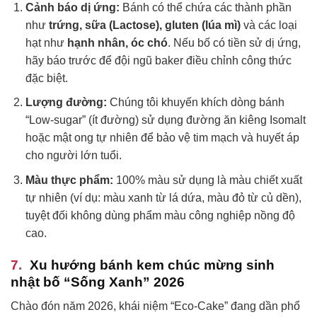
Cảnh báo dị ứng:
Bánh có thể chứa các thành phần
như
trứng, sữa (Lactose), gluten (lúa mì)
và các loại
hạt như
hạnh nhân, óc chó
. Nếu bố có tiền sử dị ứng,
hãy báo trước để đội ngũ baker điều chỉnh công thức
đặc biệt.
Lượng đường:
Chúng tôi khuyến khích dòng bánh
“Low-sugar” (ít đường) sử dụng đường ăn kiêng Isomalt
hoặc mật ong tự nhiên để bảo vệ tim mạch và huyết áp
cho người lớn tuổi.
Màu thực phẩm:
100% màu sử dụng là màu chiết xuất
tự nhiên (ví dụ: màu xanh từ lá dứa, màu đỏ từ củ dền),
tuyệt đối không dùng phẩm màu công nghiệp nồng độ
cao.
Xu hướng bánh kem chúc mừng sinh
nhật bố “Sống Xanh” 2026
Chào đón năm 2026, khái niệm “Eco-Cake” đang dần phổ