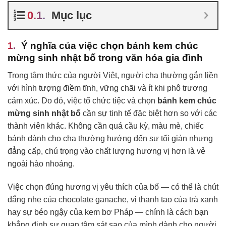
Mục lục
Ý nghĩa của việc chọn bánh kem chúc
mừng sinh nhật bố trong văn hóa gia đình
Trong tâm thức của người Việt, người cha thường gắn liền
với hình tượng điềm tĩnh, vững chãi và ít khi phô trương
cảm xúc. Do đó, việc tổ chức tiệc và chọn
bánh kem chúc
mừng sinh nhật bố
cần sự tinh tế đặc biệt hơn so với các
thành viên khác. Không cần quá cầu kỳ, màu mè, chiếc
bánh dành cho cha thường hướng đến sự tối giản nhưng
đẳng cấp, chú trọng vào chất lượng hương vị hơn là vẻ
ngoài hào nhoáng.
Việc chọn đúng hương vị yêu thích của bố — có thể là chút
đắng nhẹ của chocolate ganache, vị thanh tao của trà xanh
hay sự béo ngậy của kem bơ Pháp — chính là cách bạn
khẳng định sự quan tâm sát sao của mình dành cho người