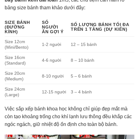
bảng size bánh tham khảo dưới đây:
SIZE BÁNH
SỐ
SỐ LƯỢNG BÁNH TỐI ĐA
(ĐƯỜNG
NGƯỜI
TRÊN 1 TẦNG (DỰ KIẾN)
KÍNH)
ĂN GỢI Ý
Size 12cm
1-2 người
12 – 15 bánh
(Mini/Bento)
Size 16cm
4-6 người
8 – 10 bánh
(Standard)
Size 20cm
8-10 người
5 – 6 bánh
(Medium)
Size 24cm
12-15 người
3 – 4 bánh
(Large)
Việc sắp xếp bánh khoa học không chỉ giúp đẹp mắt mà
còn tạo khoảng trống cho khí lạnh lưu thông đều khắp các
ngóc ngách, giữ nhiệt độ ổn định cho toàn bộ bánh.