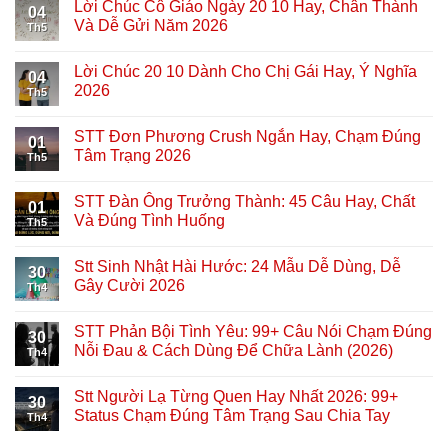
Lời Chúc Cô Giáo Ngày 20 10 Hay, Chân Thành
04
Và Dễ Gửi Năm 2026
Th5
Lời Chúc 20 10 Dành Cho Chị Gái Hay, Ý Nghĩa
04
2026
Th5
STT Đơn Phương Crush Ngắn Hay, Chạm Đúng
01
Tâm Trạng 2026
Th5
STT Đàn Ông Trưởng Thành: 45 Câu Hay, Chất
01
Và Đúng Tình Huống
Th5
Stt Sinh Nhật Hài Hước: 24 Mẫu Dễ Dùng, Dễ
30
Gây Cười 2026
Th4
STT Phản Bội Tình Yêu: 99+ Câu Nói Chạm Đúng
30
Nỗi Đau & Cách Dùng Để Chữa Lành (2026)
Th4
Stt Người Lạ Từng Quen Hay Nhất 2026: 99+
30
Status Chạm Đúng Tâm Trạng Sau Chia Tay
Th4