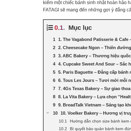
kiếm một chiếc bánh sinh nhật hoàn hảo ha
FATAGI sẽ mang đến những gợi ý đẳng cấ
Mục lục
1. The Vagabond Patisserie & Cafe
2. Cheesecake Ngon – Thiên đường
3. ABC Bakery – Thương hiệu quốc 
4. Cupcake Sweet And Sour – Sắc h
5. Paris Baguette – Đẳng cấp bánh 
6. Tous Les Jours – Tươi mới mỗi 
7. 4Gs Texas Bakery – Sự giao tho
8. La Vita Bakery – Lựa chọn “Heal
9. BreadTalk Vietnam – Sáng tạo kh
10. Voelker Bakery – Hương vị tru
Hướng dẫn chọn size bánh kem c
Bí quyết bảo quản bánh kem đún