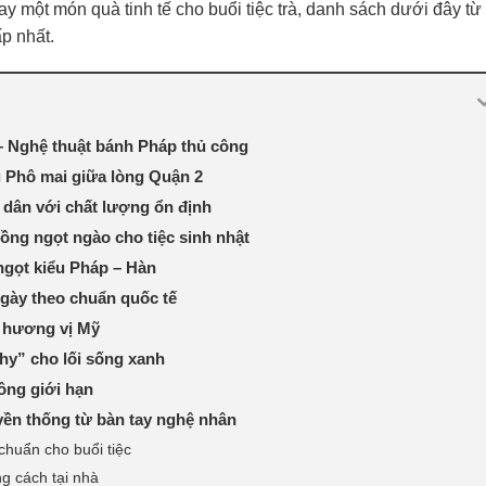
y một món quà tinh tế cho buổi tiệc trà, danh sách dưới đây từ
p nhất.
 – Nghệ thuật bánh Pháp thủ công
 Phô mai giữa lòng Quận 2
dân với chất lượng ổn định
ồng ngọt ngào cho tiệc sinh nhật
ngọt kiểu Pháp – Hàn
ngày theo chuẩn quốc tế
a hương vị Mỹ
thy” cho lối sống xanh
ông giới hạn
yền thống từ bàn tay nghệ nhân
huẩn cho buổi tiệc
g cách tại nhà