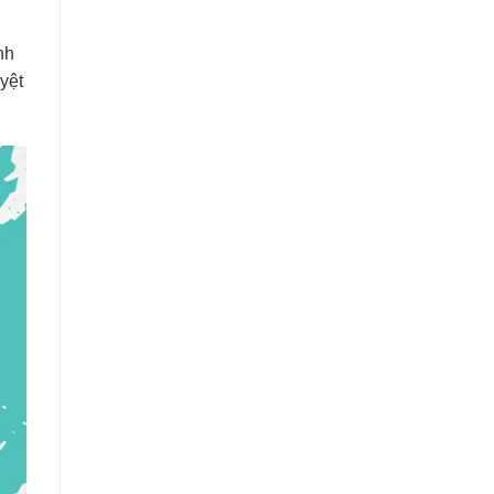
nh
yệt