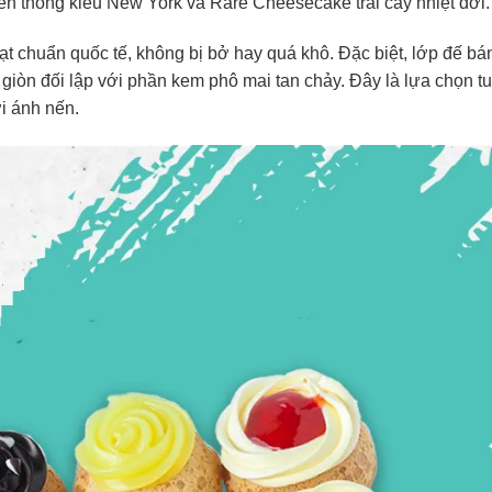
 thống kiểu New York và Rare Cheesecake trái cây nhiệt đới.
đạt chuẩn quốc tế, không bị bở hay quá khô. Đặc biệt, lớp đế bá
giòn đối lập với phần kem phô mai tan chảy. Đây là lựa chọn tu
ới ánh nến.