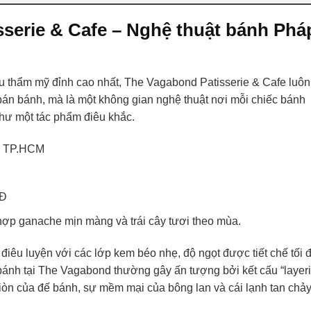
sserie & Cafe – Nghệ thuật bánh Phá
u thẩm mỹ đỉnh cao nhất, The Vagabond Patisserie & Cafe luôn
bán bánh, mà là một không gian nghệ thuật nơi mỗi chiếc bánh
như một tác phẩm điêu khắc.
2, TP.HCM
NĐ
ợp ganache mịn màng và trái cây tươi theo mùa.
ộ điêu luyện với các lớp kem béo nhẹ, độ ngọt được tiết chế tối 
ánh tại The Vagabond thường gây ấn tượng bởi kết cấu “layer
òn của đế bánh, sự mềm mại của bông lan và cái lạnh tan chả