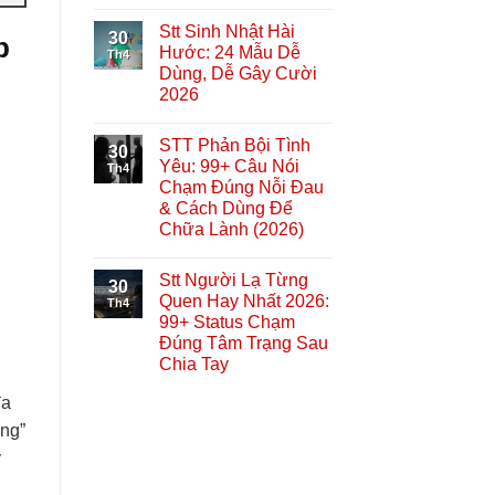
Stt Sinh Nhật Hài
30
p
Hước: 24 Mẫu Dễ
Th4
Dùng, Dễ Gây Cười
2026
STT Phản Bội Tình
30
Yêu: 99+ Câu Nói
Th4
Chạm Đúng Nỗi Đau
& Cách Dùng Để
Chữa Lành (2026)
Stt Người Lạ Từng
30
Quen Hay Nhất 2026:
Th4
99+ Status Chạm
Đúng Tâm Trạng Sau
Chia Tay
đa
ing”
y