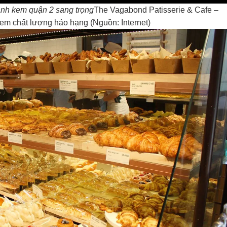
ánh kem quận 2 sang trọng
The Vagabond Patisserie & Cafe –
em chất lượng hảo hạng (Nguồn: Internet)