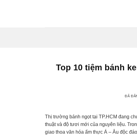
Chuyển
đến
nội
dung
Top 10 tiệm bánh ke
ĐÃ ĐĂ
Thị trường bánh ngọt tại TP.HCM đang ch
thuật và độ tươi mới của nguyên liệu. Tro
giao thoa văn hóa ẩm thực Á – Âu độc đáo