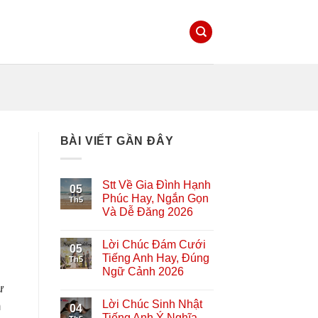
BÀI VIẾT GẦN ĐÂY
Stt Về Gia Đình Hạnh
05
Phúc Hay, Ngắn Gọn
Th5
Và Dễ Đăng 2026
Lời Chúc Đám Cưới
05
Tiếng Anh Hay, Đúng
Th5
Ngữ Cảnh 2026
ự
Lời Chúc Sinh Nhật
m
04
Tiếng Anh Ý Nghĩa