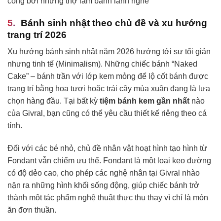
công bởi những thợ làm bánh lành nghề
Bánh sinh nhật theo chủ đề và xu hướng
trang trí 2026
Xu hướng bánh sinh nhật năm 2026 hướng tới sự tối giản
nhưng tinh tế (Minimalism). Những chiếc bánh “Naked
Cake” – bánh trần với lớp kem mỏng để lộ cốt bánh được
trang trí bằng hoa tươi hoặc trái cây mùa xuân đang là lựa
chọn hàng đầu. Tại bất kỳ
tiệm bánh kem gần nhất
nào
của Givral, bạn cũng có thể yêu cầu thiết kế riêng theo cá
tính.
Đối với các bé nhỏ, chủ đề nhân vật hoạt hình tạo hình từ
Fondant vẫn chiếm ưu thế. Fondant là một loại kẹo đường
có độ dẻo cao, cho phép các nghệ nhân tại Givral nhào
nặn ra những hình khối sống động, giúp chiếc bánh trở
thành một tác phẩm nghệ thuật thực thụ thay vì chỉ là món
ăn đơn thuần.