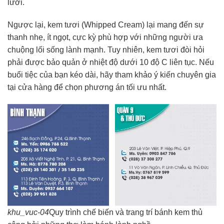
lưỡi.
Ngược lại, kem tươi (Whipped Cream) lại mang đến sự
thanh nhẹ, ít ngọt, cực kỳ phù hợp với những người ưa
chuộng lối sống lành mạnh. Tuy nhiên, kem tươi đòi hỏi
phải được bảo quản ở nhiệt độ dưới 10 độ C liên tục. Nếu
buổi tiệc của bạn kéo dài, hãy tham khảo ý kiến chuyên gia
tại cửa hàng để chọn phương án tối ưu nhất.
khu_vuc-04
Quy trình chế biến và trang trí bánh kem thủ