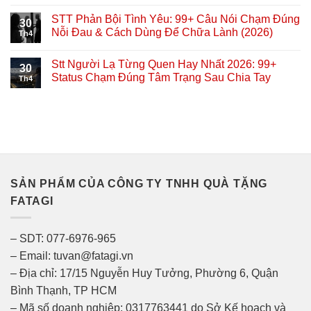
STT Phản Bội Tình Yêu: 99+ Câu Nói Chạm Đúng
30
Nỗi Đau & Cách Dùng Để Chữa Lành (2026)
Th4
Stt Người Lạ Từng Quen Hay Nhất 2026: 99+
30
Status Chạm Đúng Tâm Trạng Sau Chia Tay
Th4
SẢN PHẨM CỦA CÔNG TY TNHH QUÀ TẶNG
FATAGI
– SDT: 077-6976-965
– Email: tuvan@fatagi.vn
– Địa chỉ: 17/15 Nguyễn Huy Tưởng, Phường 6, Quận
Bình Thạnh, TP HCM
– Mã số doanh nghiệp: 0317763441 do Sở Kế hoạch và