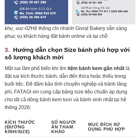
khu_vuc-02
Hệ thống chi nhánh Givral Bakery sẵn sàng
phục vụ khách hàng đặt bánh online và tại chỗ
Hướng dẫn chọn Size bánh phù hợp với
số lượng khách mời
Một sai lầm phổ biến khi tìm
tiệm bánh kem gần nhất
là
đặt sai kích thước bánh, dẫn đến thừa hoặc thiếu trong
buổi tiệc. Để đảm bảo tính chuyên nghiệp và tránh lãng
phí, FATAGI xin cung cấp bảng size tiêu chuẩn áp dụng
cho tất cả dòng bánh kem tươi và bánh sinh nhật tại hệ
thống 2026:
KÍCH THƯỚC
SỐ NGƯỜI
MỤC ĐÍCH SỬ
(ĐƯỜNG
ĂN THAM
DỤNG PHÙ HỢP
KÍNH/SIZE)
KHẢO