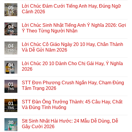
Lời Chúc Đám Cưới Tiếng Anh Hay, Đúng Ngữ
05
Cảnh 2026
Th5
Lời Chúc Sinh Nhật Tiếng Anh Ý Nghĩa 2026: Gợi
04
Ý Theo Từng Người Nhận
Th5
Lời Chúc Cô Giáo Ngày 20 10 Hay, Chân Thành
04
Và Dễ Gửi Năm 2026
Th5
Lời Chúc 20 10 Dành Cho Chị Gái Hay, Ý Nghĩa
04
2026
Th5
STT Đơn Phương Crush Ngắn Hay, Chạm Đúng
01
Tâm Trạng 2026
Th5
STT Đàn Ông Trưởng Thành: 45 Câu Hay, Chất
01
Và Đúng Tình Huống
Th5
Stt Sinh Nhật Hài Hước: 24 Mẫu Dễ Dùng, Dễ
30
Gây Cười 2026
Th4