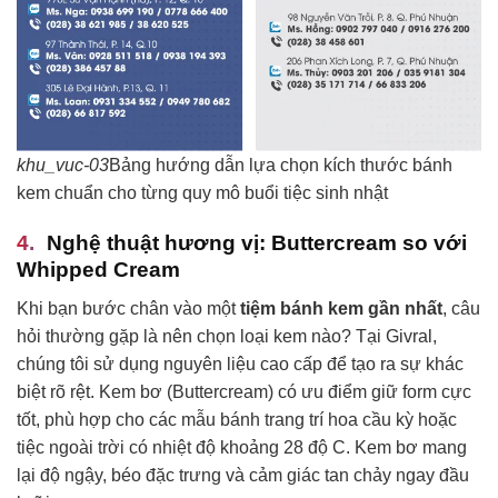
khu_vuc-03
Bảng hướng dẫn lựa chọn kích thước bánh
kem chuẩn cho từng quy mô buổi tiệc sinh nhật
Nghệ thuật hương vị: Buttercream so với
Whipped Cream
Khi bạn bước chân vào một
tiệm bánh kem gần nhất
, câu
hỏi thường gặp là nên chọn loại kem nào? Tại Givral,
chúng tôi sử dụng nguyên liệu cao cấp để tạo ra sự khác
biệt rõ rệt. Kem bơ (Buttercream) có ưu điểm giữ form cực
tốt, phù hợp cho các mẫu bánh trang trí hoa cầu kỳ hoặc
tiệc ngoài trời có nhiệt độ khoảng 28 độ C. Kem bơ mang
lại độ ngậy, béo đặc trưng và cảm giác tan chảy ngay đầu