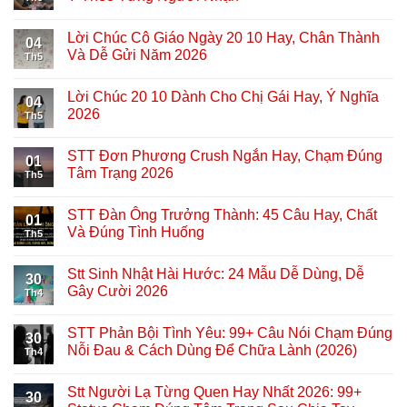
Lời Chúc Cô Giáo Ngày 20 10 Hay, Chân Thành
04
Và Dễ Gửi Năm 2026
Th5
Lời Chúc 20 10 Dành Cho Chị Gái Hay, Ý Nghĩa
04
2026
Th5
STT Đơn Phương Crush Ngắn Hay, Chạm Đúng
01
Tâm Trạng 2026
Th5
STT Đàn Ông Trưởng Thành: 45 Câu Hay, Chất
01
Và Đúng Tình Huống
Th5
Stt Sinh Nhật Hài Hước: 24 Mẫu Dễ Dùng, Dễ
30
Gây Cười 2026
Th4
STT Phản Bội Tình Yêu: 99+ Câu Nói Chạm Đúng
30
Nỗi Đau & Cách Dùng Để Chữa Lành (2026)
Th4
Stt Người Lạ Từng Quen Hay Nhất 2026: 99+
30