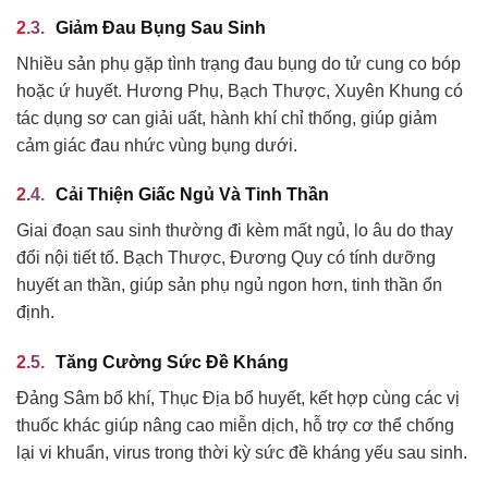
Giảm Đau Bụng Sau Sinh
Nhiều sản phụ gặp tình trạng đau bụng do tử cung co bóp
hoặc ứ huyết. Hương Phụ, Bạch Thược, Xuyên Khung có
tác dụng sơ can giải uất, hành khí chỉ thống, giúp giảm
cảm giác đau nhức vùng bụng dưới.
Cải Thiện Giấc Ngủ Và Tinh Thần
Giai đoạn sau sinh thường đi kèm mất ngủ, lo âu do thay
đổi nội tiết tố. Bạch Thược, Đương Quy có tính dưỡng
huyết an thần, giúp sản phụ ngủ ngon hơn, tinh thần ổn
định.
Tăng Cường Sức Đề Kháng
Đảng Sâm bổ khí, Thục Địa bổ huyết, kết hợp cùng các vị
thuốc khác giúp nâng cao miễn dịch, hỗ trợ cơ thể chống
lại vi khuẩn, virus trong thời kỳ sức đề kháng yếu sau sinh.