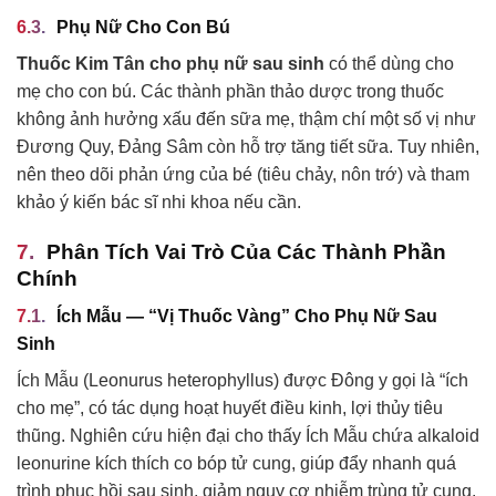
Phụ Nữ Cho Con Bú
Thuốc Kim Tân cho phụ nữ sau sinh
có thể dùng cho
mẹ cho con bú. Các thành phần thảo dược trong thuốc
không ảnh hưởng xấu đến sữa mẹ, thậm chí một số vị như
Đương Quy, Đảng Sâm còn hỗ trợ tăng tiết sữa. Tuy nhiên,
nên theo dõi phản ứng của bé (tiêu chảy, nôn trớ) và tham
khảo ý kiến bác sĩ nhi khoa nếu cần.
Phân Tích Vai Trò Của Các Thành Phần
Chính
Ích Mẫu — “Vị Thuốc Vàng” Cho Phụ Nữ Sau
Sinh
Ích Mẫu (Leonurus heterophyllus) được Đông y gọi là “ích
cho mẹ”, có tác dụng hoạt huyết điều kinh, lợi thủy tiêu
thũng. Nghiên cứu hiện đại cho thấy Ích Mẫu chứa alkaloid
leonurine kích thích co bóp tử cung, giúp đẩy nhanh quá
trình phục hồi sau sinh, giảm nguy cơ nhiễm trùng tử cung.