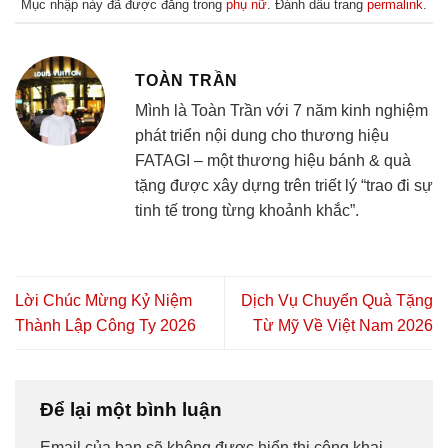
Mục nhập này đã được đăng trong
phụ nữ
. Đánh dấu trang
permalink
.
TOÀN TRẦN
Mình là Toàn Trần với 7 năm kinh nghiệm
phát triển nội dung cho thương hiệu
FATAGI – một thương hiệu bánh & quà
tặng được xây dựng trên triết lý “trao đi sự
tinh tế trong từng khoảnh khắc”.
Lời Chúc Mừng Kỷ Niệm
Dịch Vụ Chuyển Quà Tặng
Thành Lập Công Ty 2026
Từ Mỹ Về Việt Nam 2026
Để lại một bình luận
Email của bạn sẽ không được hiển thị công khai.