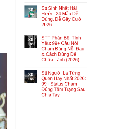
Stt Sinh Nhật Hài
30
Hước: 24 Mẫu Dễ
Th4
Dùng, Dễ Gây Cười
2026
STT Phản Bội Tình
30
Yêu: 99+ Câu Nói
Th4
Chạm Đúng Nỗi Đau
& Cách Dùng Để
Chữa Lành (2026)
Stt Người Lạ Từng
30
Quen Hay Nhất 2026:
Th4
99+ Status Chạm
Đúng Tâm Trạng Sau
Chia Tay