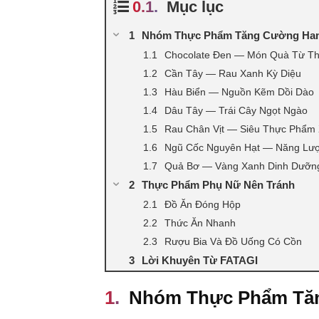
Mục lục
Nhóm Thực Phẩm Tăng Cường Ha
Chocolate Đen — Món Quà Từ Th
Cần Tây — Rau Xanh Kỳ Diệu
Hàu Biển — Nguồn Kẽm Dồi Dào
Dâu Tây — Trái Cây Ngọt Ngào
Rau Chân Vịt — Siêu Thực Phẩm
Ngũ Cốc Nguyên Hạt — Năng Lư
Quả Bơ — Vàng Xanh Dinh Dưỡn
Thực Phẩm Phụ Nữ Nên Tránh
Đồ Ăn Đóng Hộp
Thức Ăn Nhanh
Rượu Bia Và Đồ Uống Có Cồn
Lời Khuyên Từ FATAGI
Nhóm Thực Phẩm Tă