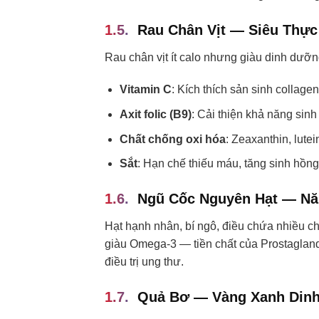
Rau Chân Vịt — Siêu Thự
Rau chân vịt ít calo nhưng giàu dinh dưỡn
Vitamin C
: Kích thích sản sinh collagen
Axit folic (B9)
: Cải thiện khả năng sinh
Chất chống oxi hóa
: Zeaxanthin, lute
Sắt
: Hạn chế thiếu máu, tăng sinh hồn
Ngũ Cốc Nguyên Hạt — N
Hạt hạnh nhân, bí ngô, điều chứa nhiều c
giàu Omega-3 — tiền chất của Prostaglandi
điều trị ung thư.
Quả Bơ — Vàng Xanh Din