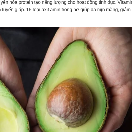
yển hóa protein tạo năng lượng cho hoạt động tình dục. Vitami
a tuyến giáp. 18 loại axit amin trong bơ giúp da mịn màng, giảm