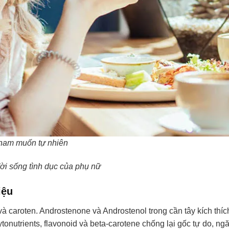
 ham muốn tự nhiên
ời sống tình dục của phụ nữ
iệu
 và caroten. Androstenone và Androstenol trong cần tây kích thíc
ytonutrients, flavonoid và beta-carotene chống lại gốc tự do, ng