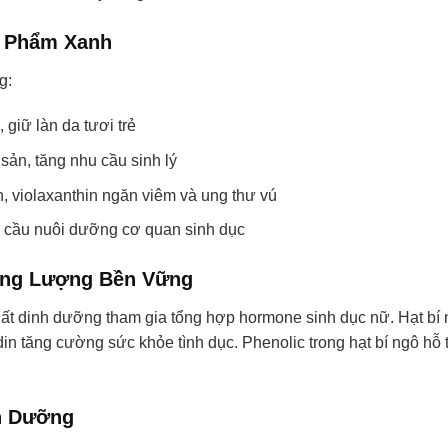
c Phẩm Xanh
g:
, giữ làn da tươi trẻ
 sản, tăng nhu cầu sinh lý
in, violaxanthin ngăn viêm và ung thư vú
g cầu nuôi dưỡng cơ quan sinh dục
ăng Lượng Bền Vững
hất dinh dưỡng tham gia tổng hợp hormone sinh dục nữ. Hạt bí
n tăng cường sức khỏe tình dục. Phenolic trong hạt bí ngô hỗ 
h Dưỡng