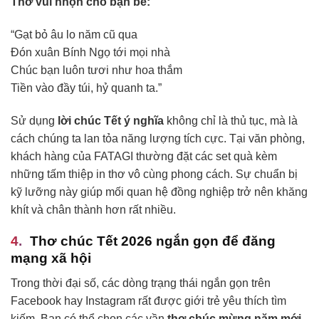
Thơ vui nhộn cho bạn bè:
“Gạt bỏ âu lo năm cũ qua
Đón xuân Bính Ngọ tới mọi nhà
Chúc bạn luôn tươi như hoa thắm
Tiền vào đầy túi, hỷ quanh ta.”
Sử dụng
lời chúc Tết ý nghĩa
không chỉ là thủ tục, mà là
cách chúng ta lan tỏa năng lượng tích cực. Tại văn phòng,
khách hàng của FATAGI thường đặt các set quà kèm
những tấm thiệp in thơ vô cùng phong cách. Sự chuẩn bị
kỹ lưỡng này giúp mối quan hệ đồng nghiệp trở nên khăng
khít và chân thành hơn rất nhiều.
Thơ chúc Tết 2026 ngắn gọn để đăng
mạng xã hội
Trong thời đại số, các dòng trạng thái ngắn gọn trên
Facebook hay Instagram rất được giới trẻ yêu thích tìm
kiếm. Bạn có thể chọn các vần
thơ chúc mừng năm mới