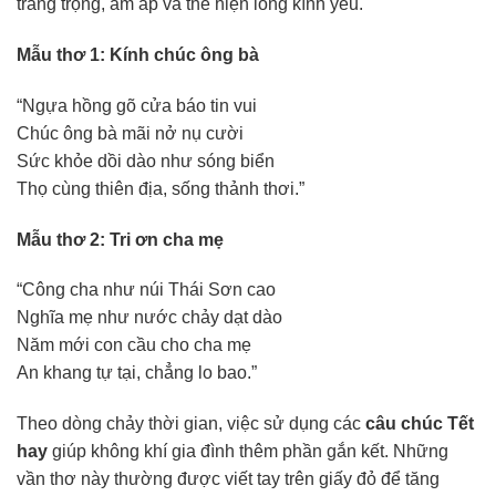
trang trọng, ấm áp và thể hiện lòng kính yêu.
Mẫu thơ 1: Kính chúc ông bà
“Ngựa hồng gõ cửa báo tin vui
Chúc ông bà mãi nở nụ cười
Sức khỏe dồi dào như sóng biển
Thọ cùng thiên địa, sống thảnh thơi.”
Mẫu thơ 2: Tri ơn cha mẹ
“Công cha như núi Thái Sơn cao
Nghĩa mẹ như nước chảy dạt dào
Năm mới con cầu cho cha mẹ
An khang tự tại, chẳng lo bao.”
Theo dòng chảy thời gian, việc sử dụng các
câu chúc Tết
hay
giúp không khí gia đình thêm phần gắn kết. Những
vần thơ này thường được viết tay trên giấy đỏ để tăng