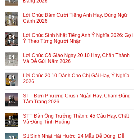
Đăng 2026
Th5
Lời Chúc Đám Cưới Tiếng Anh Hay, Đúng Ngữ
05
Cảnh 2026
Th5
Lời Chúc Sinh Nhật Tiếng Anh Ý Nghĩa 2026: Gợi
04
Ý Theo Từng Người Nhận
Th5
Lời Chúc Cô Giáo Ngày 20 10 Hay, Chân Thành
04
Và Dễ Gửi Năm 2026
Th5
Lời Chúc 20 10 Dành Cho Chị Gái Hay, Ý Nghĩa
04
2026
Th5
STT Đơn Phương Crush Ngắn Hay, Chạm Đúng
01
Tâm Trạng 2026
Th5
STT Đàn Ông Trưởng Thành: 45 Câu Hay, Chất
01
Và Đúng Tình Huống
Th5
Stt Sinh Nhật Hài Hước: 24 Mẫu Dễ Dùng, Dễ
30