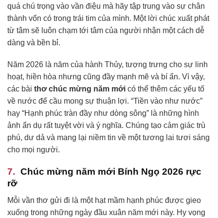
quá chú trọng vào vần điệu mà hãy tập trung vào sự chân
thành vốn có trong trái tim của mình. Một lời chúc xuất phát
từ tâm sẽ luôn chạm tới tâm của người nhận một cách dễ
dàng và bền bỉ.
Năm 2026 là năm của hành Thủy, tượng trưng cho sự linh
hoạt, hiền hòa nhưng cũng đầy mạnh mẽ và bí ẩn. Vì vậy,
các bài
thơ chúc mừng năm mới
có thể thêm các yếu tố
về nước để cầu mong sự thuận lợi. “Tiền vào như nước”
hay “Hạnh phúc tràn đầy như dòng sông” là những hình
ảnh ẩn dụ rất tuyệt vời và ý nghĩa. Chúng tạo cảm giác trù
phú, dư dả và mang lại niềm tin về một tương lai tươi sáng
cho mọi người.
Chúc mừng năm mới Bính Ngọ 2026 rực
rỡ
Mỗi vần thơ gửi đi là một hạt mầm hạnh phúc được gieo
xuống trong những ngày đầu xuân năm mới này. Hy vọng