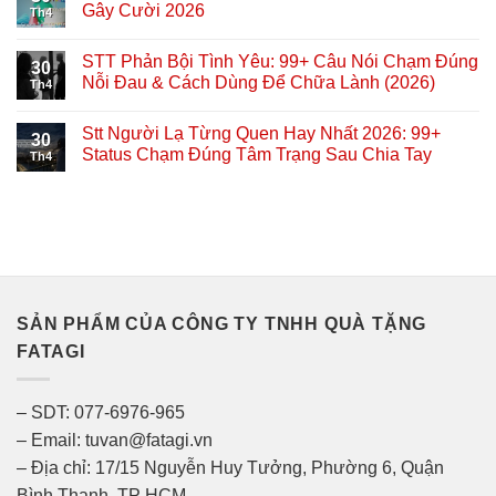
Gây Cười 2026
Th4
STT Phản Bội Tình Yêu: 99+ Câu Nói Chạm Đúng
30
Nỗi Đau & Cách Dùng Để Chữa Lành (2026)
Th4
Stt Người Lạ Từng Quen Hay Nhất 2026: 99+
30
Status Chạm Đúng Tâm Trạng Sau Chia Tay
Th4
SẢN PHẨM CỦA CÔNG TY TNHH QUÀ TẶNG
FATAGI
– SDT: 077-6976-965
– Email: tuvan@fatagi.vn
– Địa chỉ: 17/15 Nguyễn Huy Tưởng, Phường 6, Quận
Bình Thạnh, TP HCM