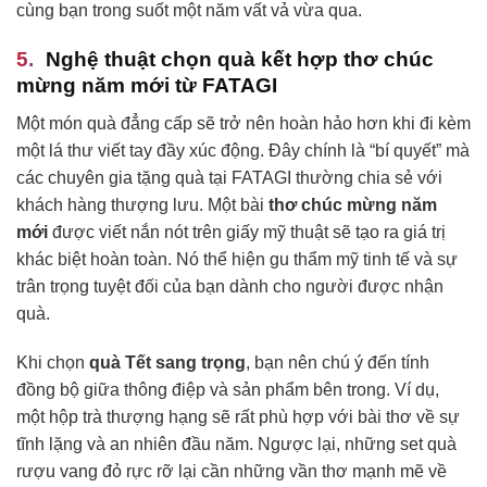
cùng bạn trong suốt một năm vất vả vừa qua.
Nghệ thuật chọn quà kết hợp thơ chúc
mừng năm mới từ FATAGI
Một món quà đẳng cấp sẽ trở nên hoàn hảo hơn khi đi kèm
một lá thư viết tay đầy xúc động. Đây chính là “bí quyết” mà
các chuyên gia tặng quà tại FATAGI thường chia sẻ với
khách hàng thượng lưu. Một bài
thơ chúc mừng năm
mới
được viết nắn nót trên giấy mỹ thuật sẽ tạo ra giá trị
khác biệt hoàn toàn. Nó thể hiện gu thẩm mỹ tinh tế và sự
trân trọng tuyệt đối của bạn dành cho người được nhận
quà.
Khi chọn
quà Tết sang trọng
, bạn nên chú ý đến tính
đồng bộ giữa thông điệp và sản phẩm bên trong. Ví dụ,
một hộp trà thượng hạng sẽ rất phù hợp với bài thơ về sự
tĩnh lặng và an nhiên đầu năm. Ngược lại, những set quà
rượu vang đỏ rực rỡ lại cần những vần thơ mạnh mẽ về