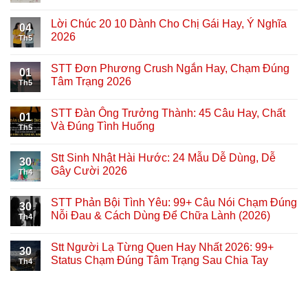
Lời Chúc 20 10 Dành Cho Chị Gái Hay, Ý Nghĩa
04
2026
Th5
STT Đơn Phương Crush Ngắn Hay, Chạm Đúng
01
Tâm Trạng 2026
Th5
STT Đàn Ông Trưởng Thành: 45 Câu Hay, Chất
01
Và Đúng Tình Huống
Th5
Stt Sinh Nhật Hài Hước: 24 Mẫu Dễ Dùng, Dễ
30
Gây Cười 2026
Th4
STT Phản Bội Tình Yêu: 99+ Câu Nói Chạm Đúng
30
Nỗi Đau & Cách Dùng Để Chữa Lành (2026)
Th4
Stt Người Lạ Từng Quen Hay Nhất 2026: 99+
30
Status Chạm Đúng Tâm Trạng Sau Chia Tay
Th4