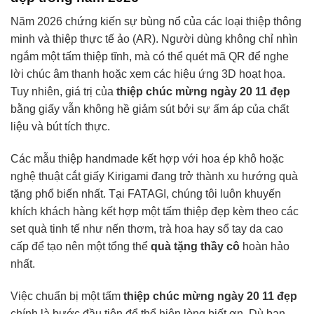
Năm 2026 chứng kiến sự bùng nổ của các loại thiệp thông
minh và thiệp thực tế ảo (AR). Người dùng không chỉ nhìn
ngắm một tấm thiệp tĩnh, mà có thể quét mã QR để nghe
lời chúc âm thanh hoặc xem các hiệu ứng 3D hoạt họa.
Tuy nhiên, giá trị của
thiệp chúc mừng ngày 20 11 đẹp
bằng giấy vẫn không hề giảm sút bởi sự ấm áp của chất
liệu và bút tích thực.
Các mẫu thiệp handmade kết hợp với hoa ép khô hoặc
nghệ thuật cắt giấy Kirigami đang trở thành xu hướng quà
tặng phổ biến nhất. Tại FATAGI, chúng tôi luôn khuyến
khích khách hàng kết hợp một tấm thiệp đẹp kèm theo các
set quà tinh tế như nến thơm, trà hoa hay sổ tay da cao
cấp để tạo nên một tổng thể
quà tặng thầy cô
hoàn hảo
nhất.
Việc chuẩn bị một tấm
thiệp chúc mừng ngày 20 11 đẹp
chính là bước đầu tiên để thể hiện lòng biết ơn. Dù bạn