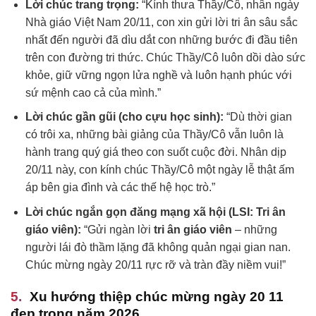
Lời chúc trang trọng:
“Kính thưa Thầy/Cô, nhân ngày
Nhà giáo Việt Nam 20/11, con xin gửi lời tri ân sâu sắc
nhất đến người đã dìu dắt con những bước đi đầu tiên
trên con đường tri thức. Chúc Thầy/Cô luôn dồi dào sức
khỏe, giữ vững ngọn lửa nghề và luôn hạnh phúc với
sứ mệnh cao cả của mình.”
Lời chúc gần gũi (cho cựu học sinh):
“Dù thời gian
có trôi xa, những bài giảng của Thầy/Cô vẫn luôn là
hành trang quý giá theo con suốt cuộc đời. Nhân dịp
20/11 này, con kính chúc Thầy/Cô một ngày lễ thật ấm
áp bên gia đình và các thế hệ học trò.”
Lời chúc ngắn gọn đăng mạng xã hội (LSI: Tri ân
giáo viên):
“Gửi ngàn lời
tri ân giáo viên
– những
người lái đò thầm lặng đã không quản ngại gian nan.
Chúc mừng ngày 20/11 rực rỡ và tràn đầy niềm vui!”
Xu hướng thiệp chúc mừng ngày 20 11
đẹp trong năm 2026