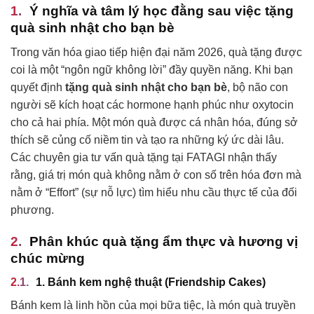
Ý nghĩa và tâm lý học đằng sau việc tặng
quà sinh nhật cho bạn bè
Trong văn hóa giao tiếp hiện đại năm 2026, quà tặng được
coi là một “ngôn ngữ không lời” đầy quyền năng. Khi bạn
quyết định
tặng quà sinh nhật cho bạn bè
, bộ não con
người sẽ kích hoạt các hormone hạnh phúc như oxytocin
cho cả hai phía. Một món quà được cá nhân hóa, đúng sở
thích sẽ củng cố niềm tin và tạo ra những ký ức dài lâu.
Các chuyên gia tư vấn quà tặng tại FATAGI nhận thấy
rằng, giá trị món quà không nằm ở con số trên hóa đơn mà
nằm ở “Effort” (sự nỗ lực) tìm hiểu nhu cầu thực tế của đối
phương.
Phân khúc quà tặng ẩm thực và hương vị
chúc mừng
1. Bánh kem nghệ thuật (Friendship Cakes)
Bánh kem là linh hồn của mọi bữa tiệc, là món quà truyền