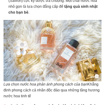
(Saffron) cực kỳ được ưa chuộng. Một chai nước hoa
nhỏ gọn là lựa chọn đẳng cấp để
tặng quà sinh nhật
cho bạn bè
.
Lựa chọn nước hoa phản ánh phong cách của bạn
Khẳng
định phong cách cá nhân độc đáo qua những tầng hương
nước hoa tinh tế