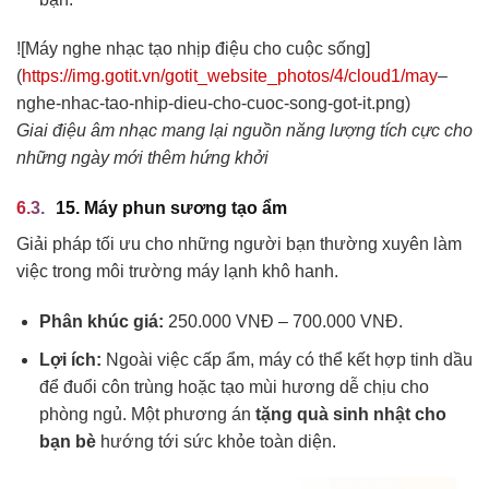
![Máy nghe nhạc tạo nhịp điệu cho cuộc sống]
(
https://img.gotit.vn/gotit_website_photos/4/cloud1/may
–
nghe-nhac-tao-nhip-dieu-cho-cuoc-song-got-it.png)
Giai điệu âm nhạc mang lại nguồn năng lượng tích cực cho
những ngày mới thêm hứng khởi
15. Máy phun sương tạo ẩm
Giải pháp tối ưu cho những người bạn thường xuyên làm
việc trong môi trường máy lạnh khô hanh.
Phân khúc giá:
250.000 VNĐ – 700.000 VNĐ.
Lợi ích:
Ngoài việc cấp ẩm, máy có thể kết hợp tinh dầu
để đuổi côn trùng hoặc tạo mùi hương dễ chịu cho
phòng ngủ. Một phương án
tặng quà sinh nhật cho
bạn bè
hướng tới sức khỏe toàn diện.