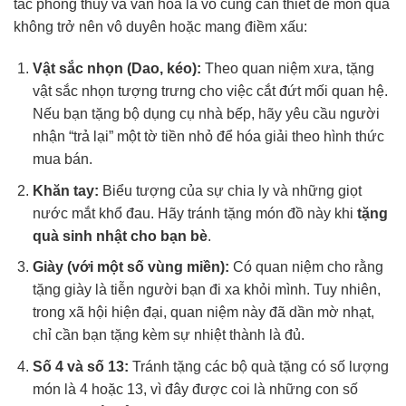
tắc phong thủy và văn hóa là vô cùng cần thiết để món quà
không trở nên vô duyên hoặc mang điềm xấu:
Vật sắc nhọn (Dao, kéo):
Theo quan niệm xưa, tặng
vật sắc nhọn tượng trưng cho việc cắt đứt mối quan hệ.
Nếu bạn tặng bộ dụng cụ nhà bếp, hãy yêu cầu người
nhận “trả lại” một tờ tiền nhỏ để hóa giải theo hình thức
mua bán.
Khăn tay:
Biểu tượng của sự chia ly và những giọt
nước mắt khổ đau. Hãy tránh tặng món đồ này khi
tặng
quà sinh nhật cho bạn bè
.
Giày (với một số vùng miền):
Có quan niệm cho rằng
tặng giày là tiễn người bạn đi xa khỏi mình. Tuy nhiên,
trong xã hội hiện đại, quan niệm này đã dần mờ nhạt,
chỉ cần bạn tặng kèm sự nhiệt thành là đủ.
Số 4 và số 13:
Tránh tặng các bộ quà tặng có số lượng
món là 4 hoặc 13, vì đây được coi là những con số